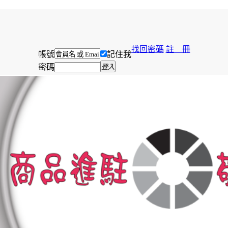
找回密碼
註 冊
帳號
記住我
密碼
登入