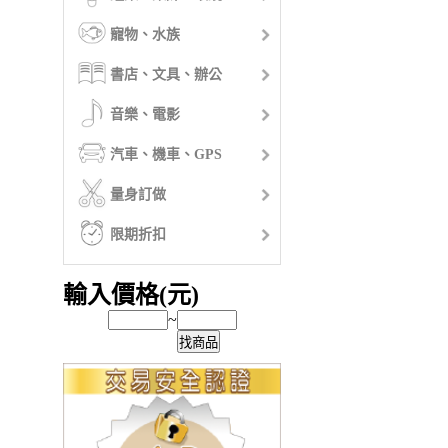
寵物、水族
書店、文具、辦公
音樂、電影
汽車、機車、GPS
量身訂做
限期折扣
輸入價格(元)
~
找商品