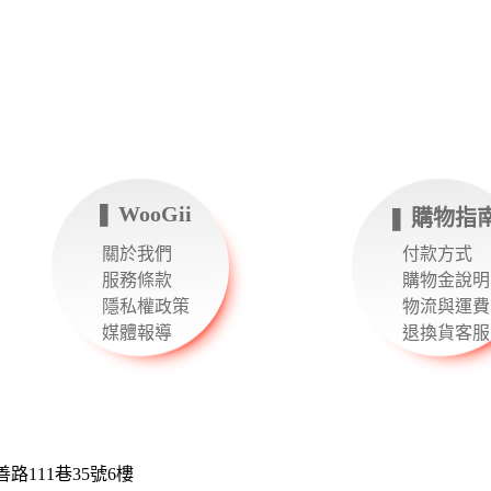
❚ WooGii
❚ 購物指
關於我們
付款方式
服務條款
購物金說明
隱私權政策
物流與運費
媒體報導
退換貨客服
111巷35號6樓