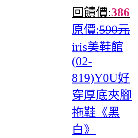
回饋價:
386
原價:
590元
iris美鞋館
(02-
819)Y0U好
穿厚底夾腳
拖鞋《黑
白》