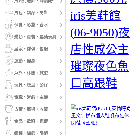
男流行服飾、飾品配件
iris美鞋館
男包、精品、男鞋
保養、彩妝、香水
(06-9050)夜
婦幼、童裝、嬰幼玩具
店性感公主
居家、傢俱、餐廚
運動、健身
璀璨夜色魚
戶外、休閒、旅遊
口高跟鞋
玩具、模型、公仔
電玩、遊戲、主機
古董、藝術、收藏
食品、飲料、保健
鐘錶、錶飾、眼鏡