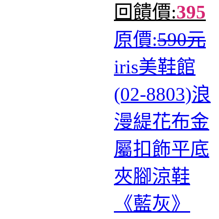
回饋價:
395
原價:
590元
iris美鞋館
(02-8803)浪
漫緹花布金
屬扣飾平底
夾腳涼鞋
《藍灰》