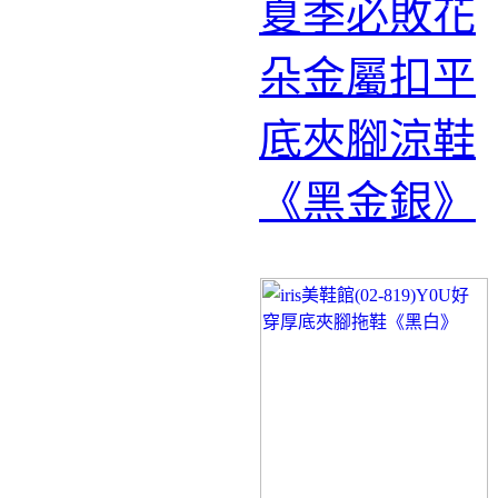
夏季必敗花
朵金屬扣平
底夾腳涼鞋
《黑金銀》