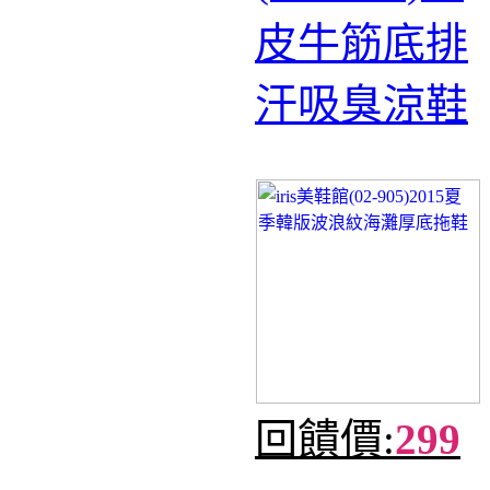
皮牛筋底排
汗吸臭涼鞋
回饋價:
299