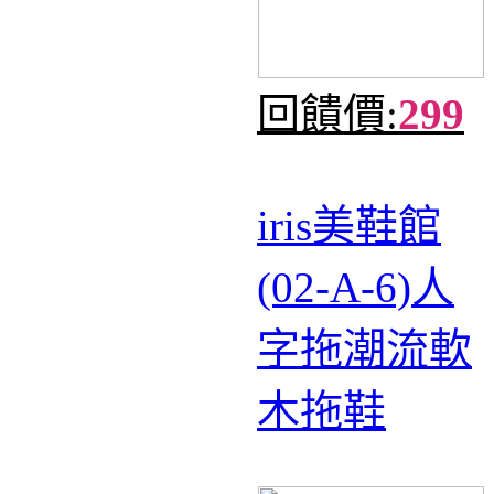
回饋價:
299
iris美鞋館
(02-A-6)人
字拖潮流軟
木拖鞋