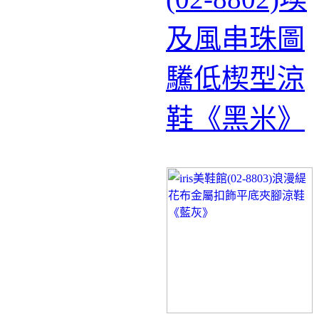
及風串珠圖
驣低楔型涼
鞋《黑米》