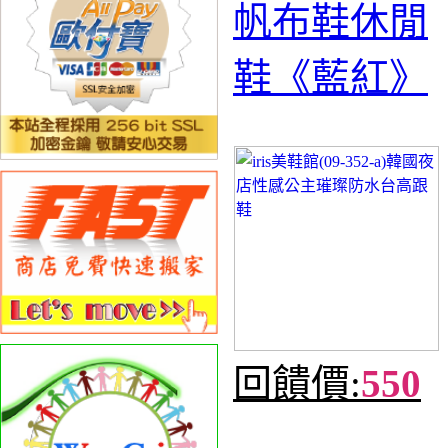
帆布鞋休閒
鞋《藍紅》
回饋價:
550