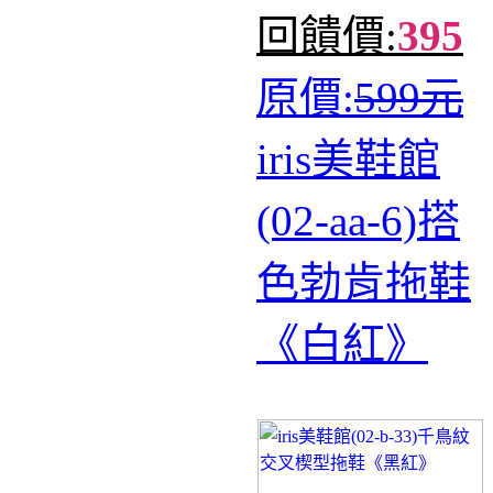
回饋價:
395
原價:
599元
iris美鞋館
(02-aa-6)搭
色勃肯拖鞋
《白紅》