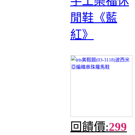
手工樂福休
閒鞋《藍
紅》
回饋價:
299