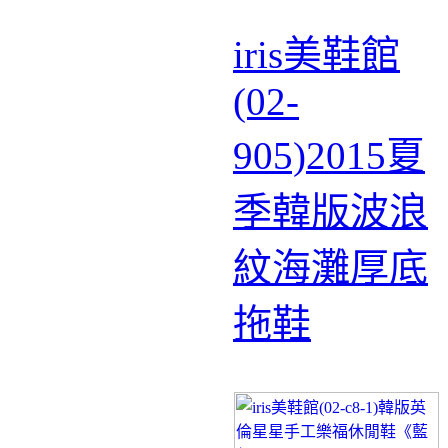
iris美鞋館
(02-
905)2015夏
季韓版波浪
紋海灘厚底
拖鞋