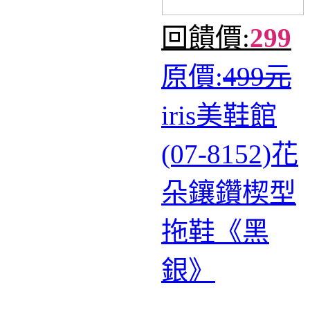
回饋價:
299
原價:
499元
iris美鞋館
(07-8152)花
朵鑲鑽楔型
拖鞋《黑
銀》