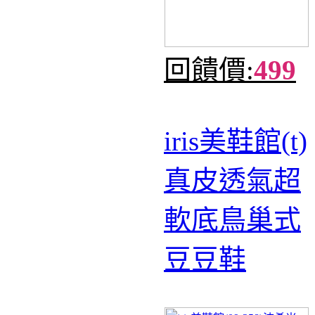
回饋價:
499
iris美鞋館(t)
真皮透氣超
軟底鳥巢式
豆豆鞋