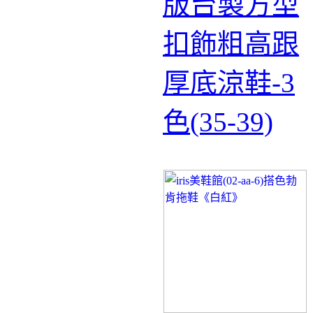
版台製方型
扣飾粗高跟
厚底涼鞋-3
色(35-39)