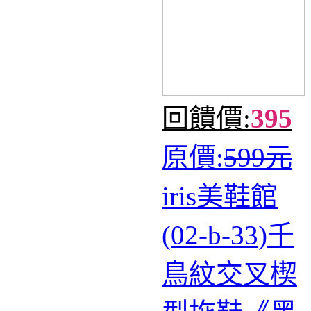
回饋價:
395
原價:
599元
iris美鞋館
(02-b-33)千
鳥紋交叉楔