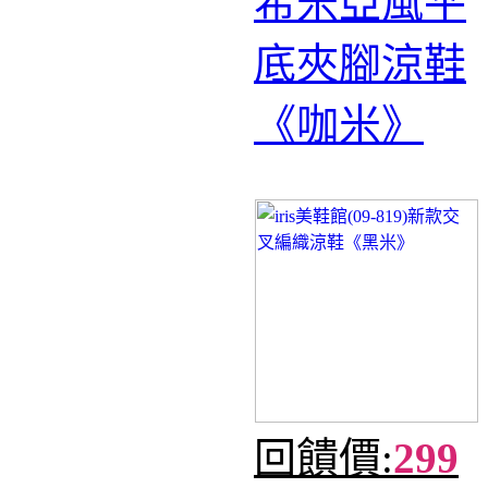
希米亞風平
底夾腳涼鞋
《咖米》
回饋價:
299