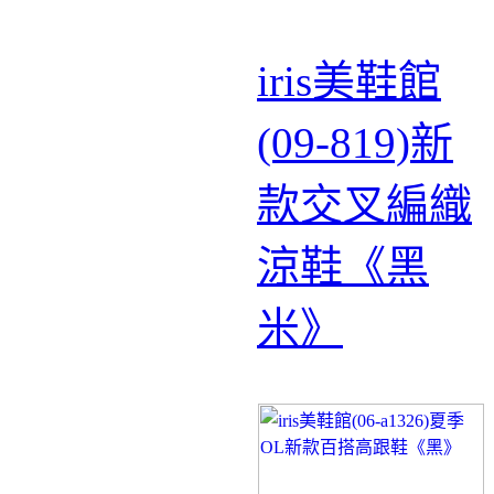
iris美鞋館
(09-819)新
款交叉編織
涼鞋《黑
米》