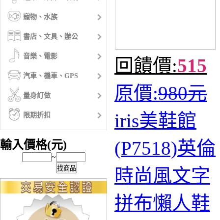
寵物、水族
書店、文具、辦公
音樂、電影
回饋價:
515
汽車、機車、GPS
原價:
980元
量身訂做
iris美鞋館
限期折扣
(P7518)英倫
輸入價格(元)
~
找商品
時尚風文字
拼布懶人鞋