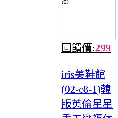
回饋價:
299
iris美鞋館
(02-c8-1)韓
版英倫星星