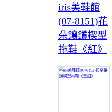
iris美鞋館
(07-8151)花
朵鑲鑽楔型
拖鞋《紅》