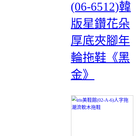
(06-6512)韓
版星鑽花朵
厚底夾腳年
輪拖鞋《黑
金》