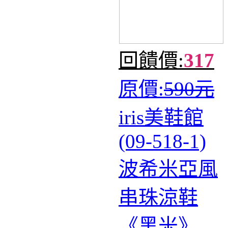
回饋價:
317
原價:
590元
iris美鞋館
(09-518-1)
波希米亞風
串珠涼鞋
《黑米》