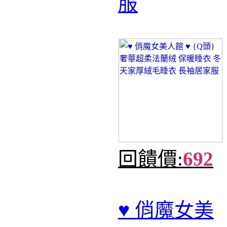
服
回饋價:
692
♥ 俏魔女美