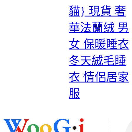
貓} 現貨 奢
華法蘭绒 男
女 保暖睡衣
冬天絨毛睡
衣 情侶居家
服