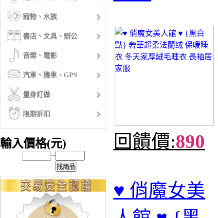
寵物、水族
書店、文具、辦公
音樂、電影
汽車、機車、GPS
量身訂做
限期折扣
回饋價:
890
輸入價格(元)
~
找商品
♥ 俏魔女美
人館 ♥ {黑