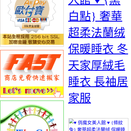
白點} 奢華
超柔法蘭绒
保暖睡衣 冬
天家厚絨毛
睡衣 長袖居
家服