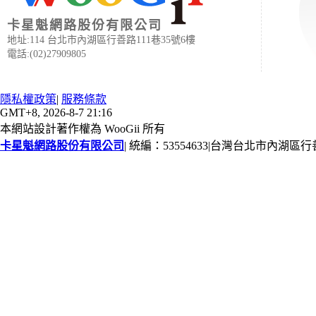
卡星魁網路股份有限公司
地址:114 台北市內湖區行善路111巷35號6樓
電話:(02)27909805
隱私權政策
|
服務條款
GMT+8, 2026-8-7 21:16
本網站設計著作權為 WooGii 所有
卡星魁網路股份有限公司
|
統編：53554633
|
台灣台北市內湖區行善路