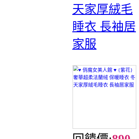
天家厚絨毛
睡衣 長袖居
家服
回饋價:
890