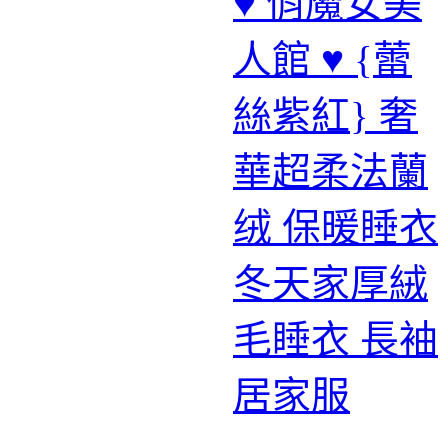
♥ 俏魔女美
人館 ♥ {蕾
絲紫紅} 奢
華超柔法蘭
绒 保暖睡衣
冬天家厚絨
毛睡衣 長袖
居家服