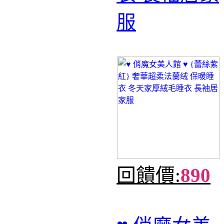
服
回饋價:
890