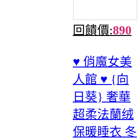
回饋價:
890
♥ 俏魔女美
人館 ♥ {向
日葵} 奢華
超柔法蘭绒
保暖睡衣 冬