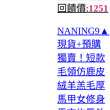
回饋價:
1251
NANING9▲
現貨+預購
獨賣！短款
毛領仿鹿皮
絨羊羔毛厚
馬甲女修身