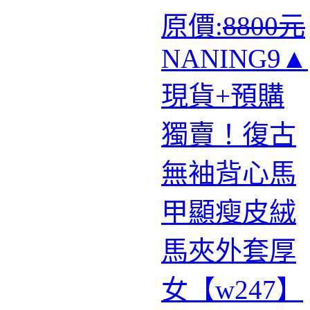
原價:
8800元
NANING9▲
現貨+預購
獨賣！復古
無袖背心馬
甲顯瘦皮絨
馬夾外套厚
女【w247】