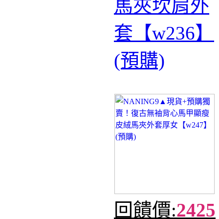
馬夾坎肩外
套【w236】
(預購)
回饋價:
2425