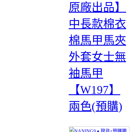
原廠出品】
中長款棉衣
棉馬甲馬夾
外套女士無
袖馬甲
【W197】
兩色(預購)