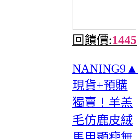
回饋價:
1445
NANING9▲
現貨+預購
獨賣！羊羔
毛仿鹿皮絨
馬甲顯瘦無