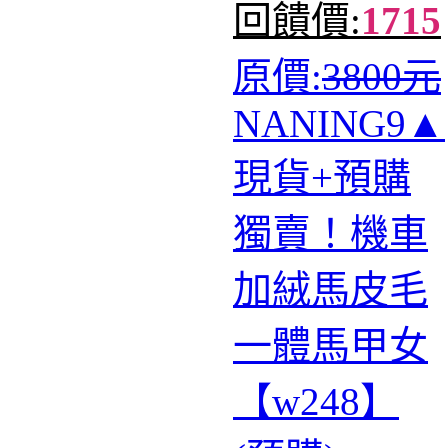
回饋價:
1715
原價:
3800元
NANING9▲
現貨+預購
獨賣！機車
加絨馬皮毛
一體馬甲女
【w248】