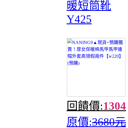
暖短筒靴
Y425
回饋價:
1304
原價:
3680元