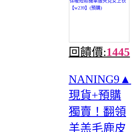
回饋價:
1445
NANING9▲
現貨+預購
獨賣！翻領
羊羔毛鹿皮