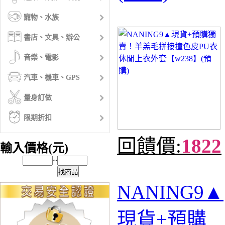
寵物、水族
書店、文具、辦公
音樂、電影
汽車、機車、GPS
量身訂做
限期折扣
回饋價:
1822
輸入價格(元)
~
找商品
NANING9▲
現貨+預購