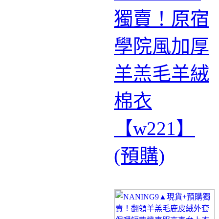
獨賣！原宿
學院風加厚
羊羔毛羊絨
棉衣
【w221】
(預購)