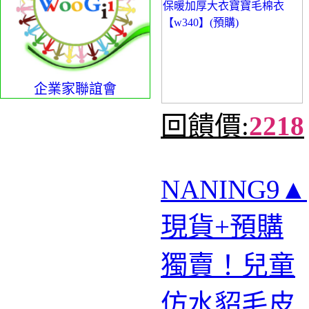
企業家聯誼會
回饋價:
2218
NANING9▲
現貨+預購
獨賣！兒童
仿水貂毛皮