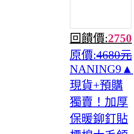
回饋價:
2750
原價:
4680元
NANING9▲
現貨+預購
獨賣！加厚
保暖鉚釘貼