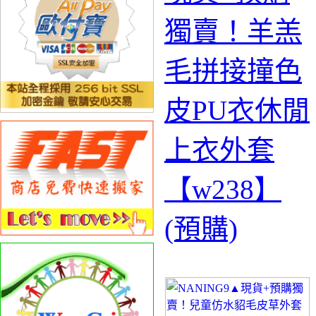
獨賣！羊羔
毛拼接撞色
皮PU衣休閒
上衣外套
【w238】
(預購)