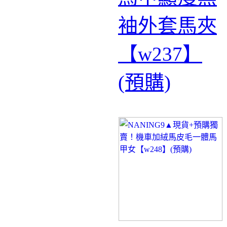
袖外套馬夾
【w237】
(預購)