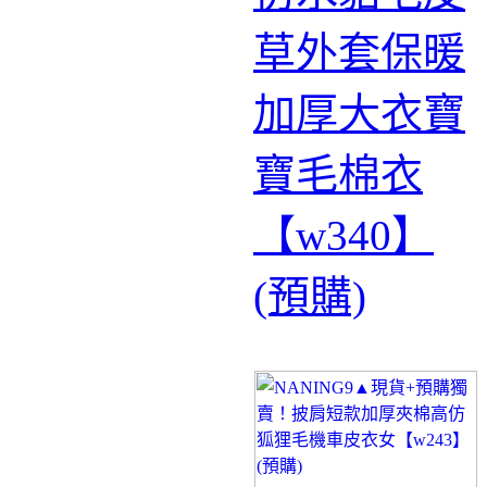
草外套保暖
加厚大衣寶
寶毛棉衣
【w340】
(預購)