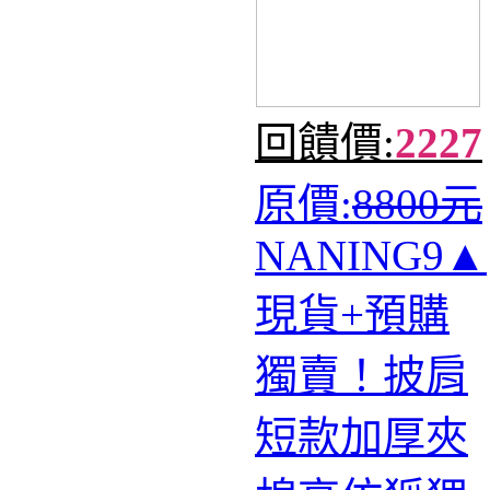
回饋價:
2227
原價:
8800元
NANING9▲
現貨+預購
獨賣！披肩
短款加厚夾