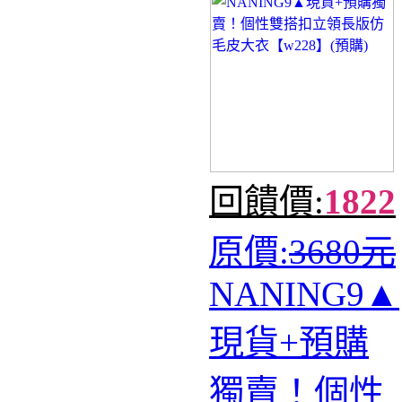
回饋價:
1822
原價:
3680元
NANING9▲
現貨+預購
獨賣！個性