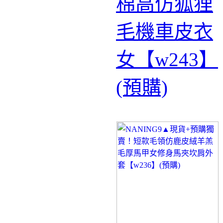
棉高仿狐狸
毛機車皮衣
女【w243】
(預購)