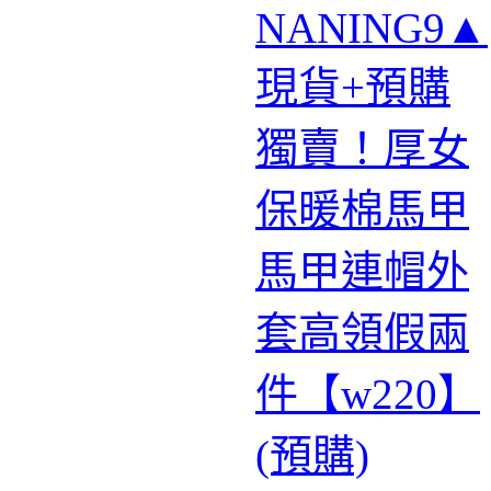
NANING9▲
現貨+預購
獨賣！厚女
保暖棉馬甲
馬甲連帽外
套高領假兩
件【w220】
(預購)