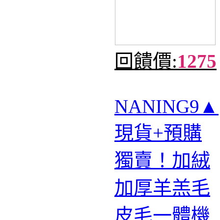
回饋價:
1275
NANING9▲
現貨+預購
獨賣！加絨
加厚羊羔毛
皮毛一體機