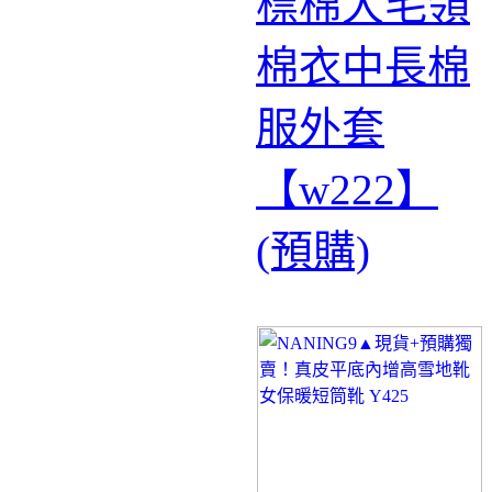
標棉大毛領
棉衣中長棉
服外套
【w222】
(預購)