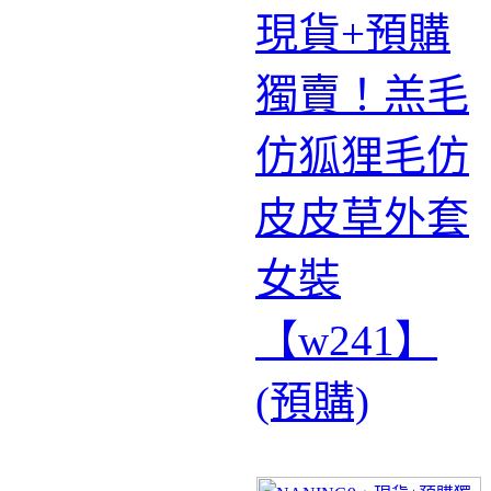
現貨+預購
獨賣！羔毛
仿狐狸毛仿
皮皮草外套
女裝
【w241】
(預購)