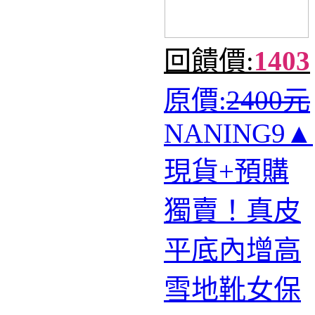
回饋價:
1403
原價:
2400元
NANING9▲
現貨+預購
獨賣！真皮
平底內增高
雪地靴女保