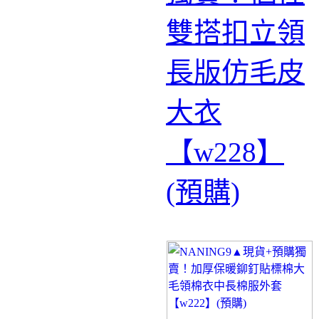
雙搭扣立領
長版仿毛皮
大衣
【w228】
(預購)