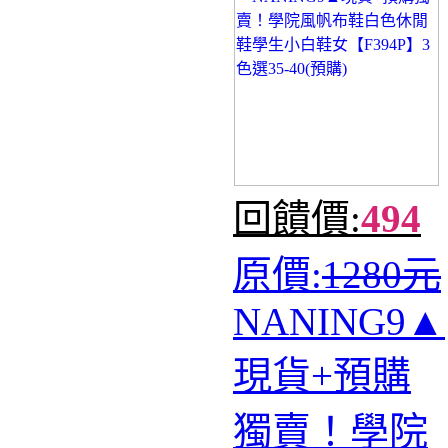
回饋價:
494
原價:
1280元
NANING9▲
現貨+預購
獨賣！學院