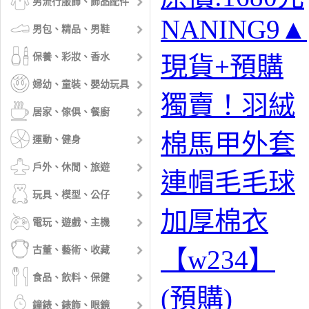
男流行服飾、飾品配件
NANING9▲
男包、精品、男鞋
保養、彩妝、香水
現貨+預購
婦幼、童裝、嬰幼玩具
獨賣！羽絨
居家、傢俱、餐廚
棉馬甲外套
運動、健身
戶外、休閒、旅遊
連帽毛毛球
玩具、模型、公仔
加厚棉衣
電玩、遊戲、主機
古董、藝術、收藏
【w234】
食品、飲料、保健
(預購)
鐘錶、錶飾、眼鏡