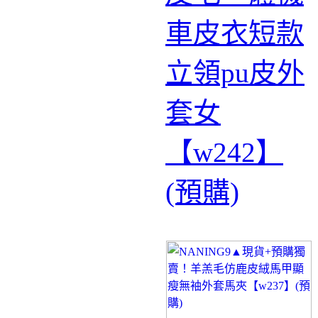
車皮衣短款
立領pu皮外
套女
【w242】
(預購)