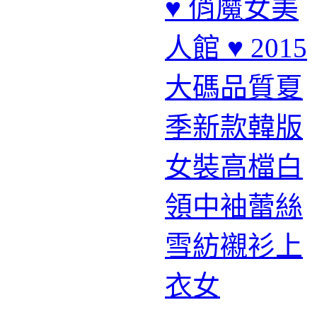
♥ 俏魔女美
人館 ♥ 2015
大碼品質夏
季新款韓版
女裝高檔白
領中袖蕾絲
雪紡襯衫上
衣女