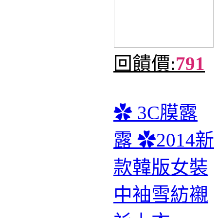
回饋價:
791
✿ 3C膜露
露 ✿2014新
款韓版女裝
中袖雪紡襯