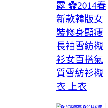
露 ✿2014春
新款韓版女
裝修身顯瘦
長袖雪紡襯
衫女百搭氣
質雪紡衫襯
衣 上衣