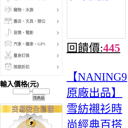
寵物、水族
書店、文具、辦公
音樂、電影
回饋價:
445
汽車、機車、GPS
量身訂做
限期折扣
【NANING9
輸入價格(元)
原廠出品】
~
找商品
雪紡襯衫時
尚經典百搭