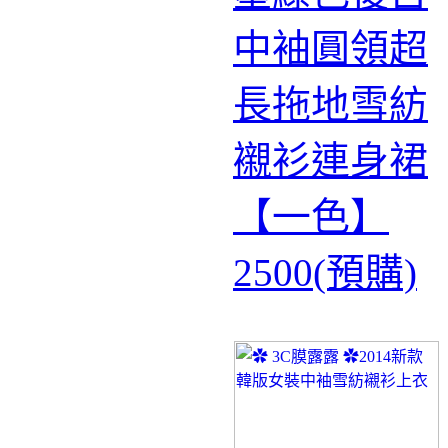
中袖圓領超
長拖地雪紡
襯衫連身裙
【一色】
2500(預購)