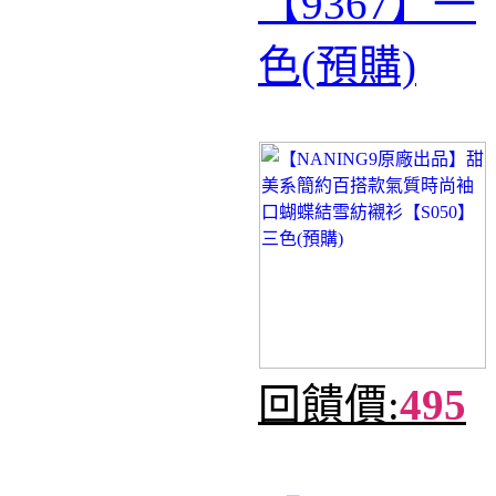
【9367】一
色(預購)
回饋價:
495