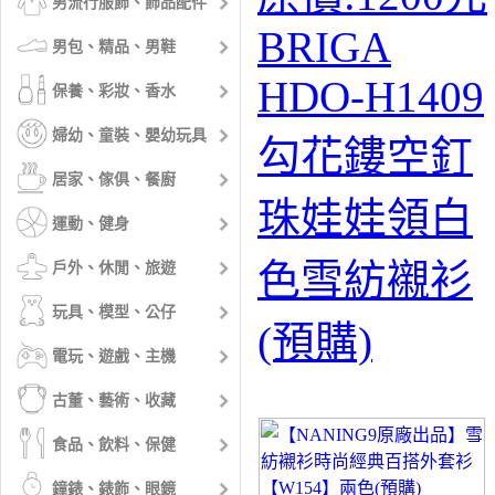
男流行服飾、飾品配件
BRIGA
男包、精品、男鞋
HDO-H1409
保養、彩妝、香水
婦幼、童裝、嬰幼玩具
勾花鏤空釘
居家、傢俱、餐廚
珠娃娃領白
運動、健身
色雪紡襯衫
戶外、休閒、旅遊
玩具、模型、公仔
(預購)
電玩、遊戲、主機
古董、藝術、收藏
食品、飲料、保健
鐘錶、錶飾、眼鏡