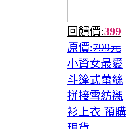
回饋價:
399
原價:
799元
小資女最愛
斗篷式蕾絲
拼接雪紡襯
衫上衣 預購
現貨-