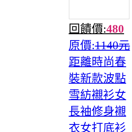
回饋價:
480
原價:
1140元
距離時尚春
裝新款波點
雪紡襯衫女
長袖修身襯
衣女打底衫