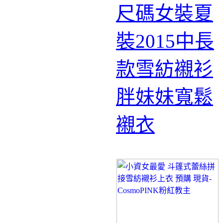
尺碼女裝夏
裝2015中長
款雪紡襯衫
胖妹妹寬鬆
襯衣