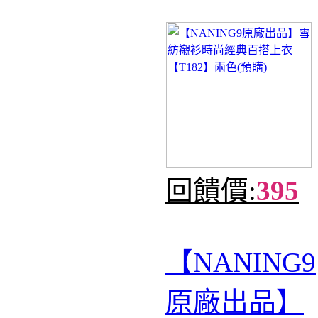
回饋價:
395
【NANING9
原廠出品】