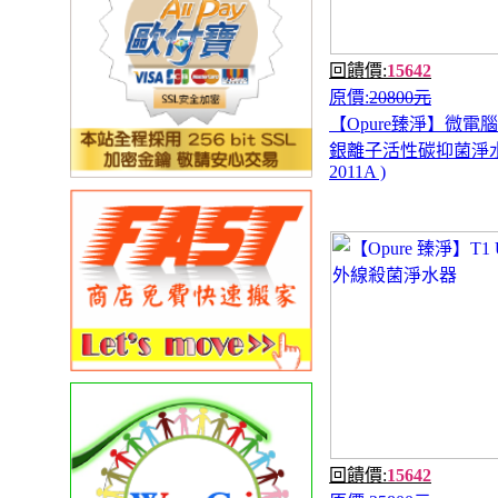
回饋價:
15642
原價:
20800元
【Opure臻淨】微電
銀離子活性碳抑菌淨水器
2011A )
回饋價:
15642