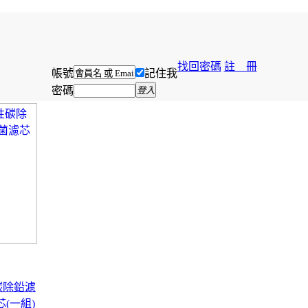
找回密碼
註 冊
帳號
記住我
密碼
登入
性碳除鉛濾
(一組)