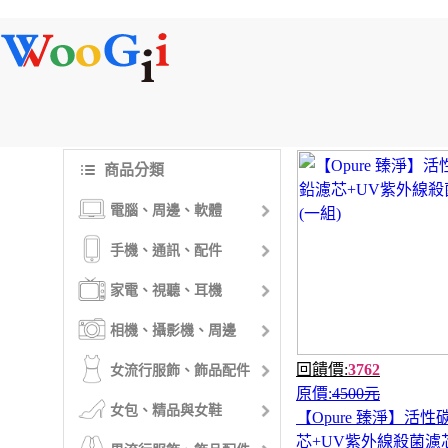
商品分類
電腦、周邊、軟體
手機、通訊、配件
家電、視聽、耳機
相機、攝影機、周邊
回饋價:
3762
女流行服飾、飾品配件
原價:
4500元
女包、精品與女鞋
【Opure 臻淨】活
芯+UV紫外線殺菌濾芯