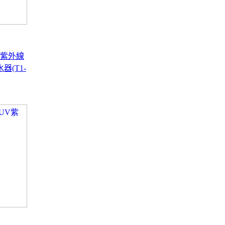
腦紫外線
(T1-