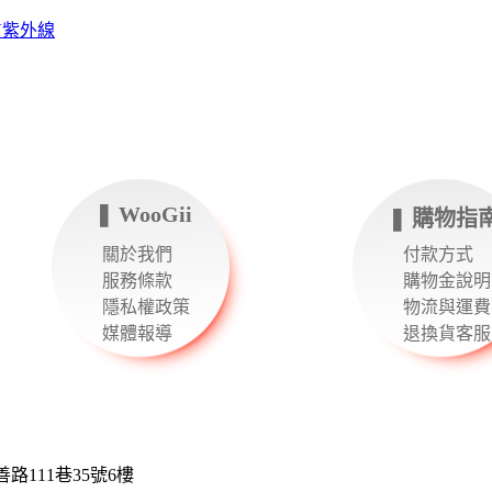
UV紫外線
❚ WooGii
❚ 購物指
關於我們
付款方式
服務條款
購物金說明
隱私權政策
物流與運費
媒體報導
退換貨客服
111巷35號6樓