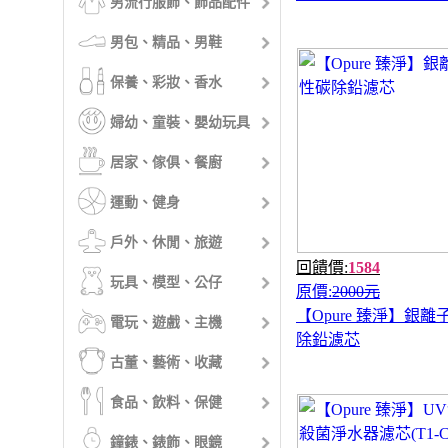
男流行服飾、飾品配件
男包、精品、男鞋
保養、彩妝、香水
婦幼、童裝、嬰幼玩具
居家、傢俱、餐廚
運動、健身
戶外、休閒、旅遊
回饋價:
1584
玩具、模型、公仔
原價:
2000元
【Opure 臻淨】銀
電玩、遊戲、主機
除鉛濾芯
古董、藝術、收藏
食品、飲料、保健
鐘錶、錶飾、眼鏡