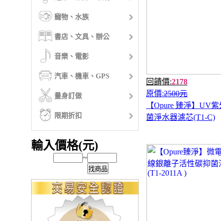
寵物、水族
書店、文具、辦公
音樂、電影
汽車、機車、GPS
回饋價:
2178
原價:
2500元
量身訂做
【Opure 臻淨】UV
限期折扣
菌淨水器濾芯(T1-C)
輸入價格(元)
~
找商品