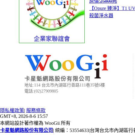
原價:
25800元
【Opure 臻淨】T1 
殺菌淨水器
企業家聯誼會
卡星魁網路股份有限公司
地址:114 台北市內湖區行善路111巷35號6樓
電話:(02)27909805
隱私權政策
|
服務條款
GMT+8, 2026-8-6 15:57
本網站設計著作權為 WooGii 所有
卡星魁網路股份有限公司
|
統編：53554633
|
台灣台北市內湖區行善路