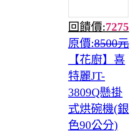
回饋價:
7275
原價:
8500元
【花廚】喜
特麗JT-
3809Q懸掛
式烘碗機(銀
色90公分)