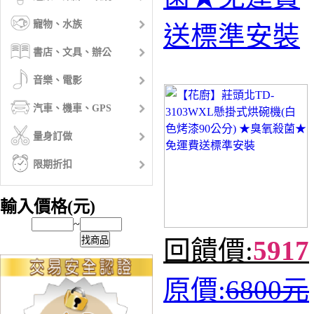
寵物、水族
送標準安裝
書店、文具、辦公
音樂、電影
汽車、機車、GPS
量身訂做
限期折扣
輸入價格(元)
~
找商品
回饋價:
5917
原價:
6800元