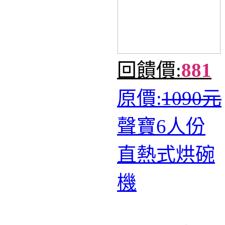
回饋價:
881
原價:
1090元
聲寶6人份
直熱式烘碗
機