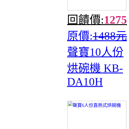
回饋價:
1275
原價:
1488元
聲寶10人份
烘碗機 KB-
DA10H