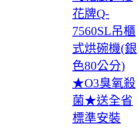
花牌Q-
7560SL吊櫃
式烘碗機(銀
色80公分)
★O3臭氧殺
菌★送全省
標準安裝