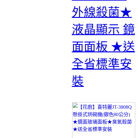
外線殺菌★
液晶顯示 鏡
面面板 ★送
全省標準安
裝