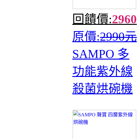
回饋價:
2960
原價:
2990元
SAMPO 多
功能紫外線
殺菌烘碗機