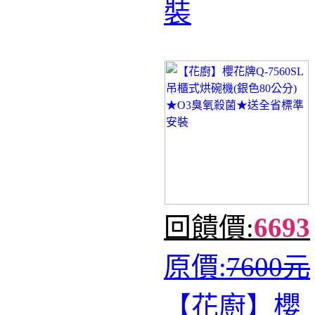
裝
回饋價:
6693
原價:
7600元
【花廚】櫻