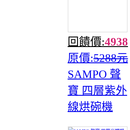
回饋價:
4938
原價:
5288元
SAMPO 聲
寶 四層紫外
線烘碗機