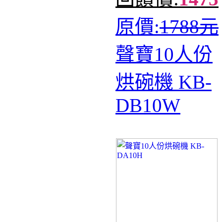
原價:
1788元
聲寶10人份
烘碗機 KB-
DB10W