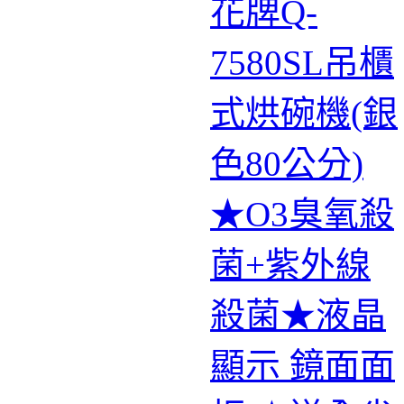
花牌Q-
7580SL吊櫃
式烘碗機(銀
色80公分)
★O3臭氧殺
菌+紫外線
殺菌★液晶
顯示 鏡面面