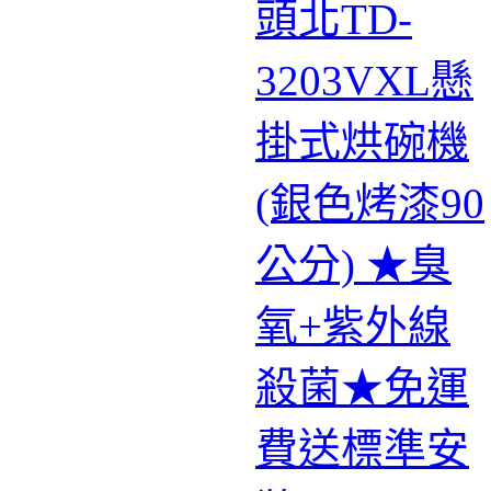
頭北TD-
3203VXL懸
掛式烘碗機
(銀色烤漆90
公分) ★臭
氧+紫外線
殺菌★免運
費送標準安