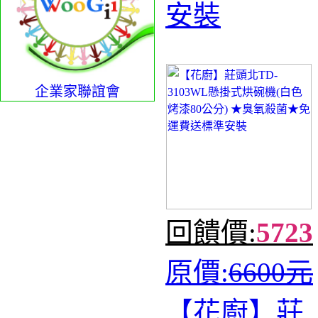
安裝
企業家聯誼會
回饋價:
5723
原價:
6600元
【花廚】莊