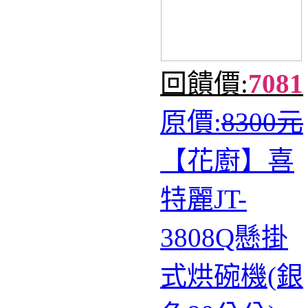
回饋價:
7081
原價:
8300元
【花廚】喜
特麗JT-
3808Q懸掛
式烘碗機(銀