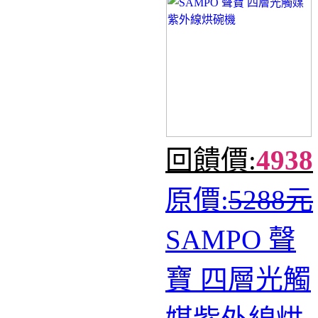
回饋價:
4938
原價:
5288元
SAMPO 聲
寶 四層光觸