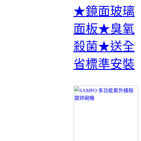
★鏡面玻璃
面板★臭氧
殺菌★送全
省標準安裝