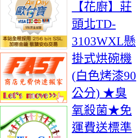
【花廚】莊
頭北TD-
3103WXL懸
掛式烘碗機
(白色烤漆90
公分) ★臭
氧殺菌★免
運費送標準