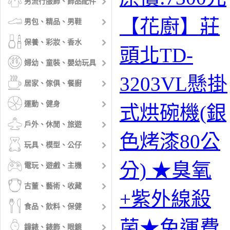
男流行服飾、飾品配件
【花廚】莊
男包、精品、男鞋
保養、彩妝、香水
頭北TD-
婦幼、童裝、嬰幼玩具
3203VL懸掛
居家、傢俱、餐廚
運動、健身
式烘碗機(銀
戶外、休閒、旅遊
色烤漆80公
玩具、模型、公仔
分) ★臭氧
電玩、遊戲、主機
古董、藝術、收藏
+紫外線殺
食品、飲料、保健
菌★免運費
鐘錶、錶飾、眼鏡