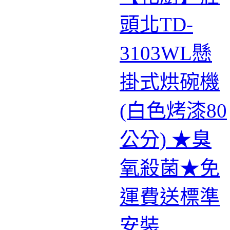
頭北TD-
3103WL懸
掛式烘碗機
(白色烤漆80
公分) ★臭
氧殺菌★免
運費送標準
安裝