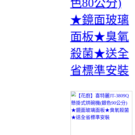
色80公分)
★鏡面玻璃
面板★臭氧
殺菌★送全
省標準安裝