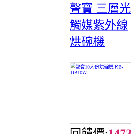
聲寶 三層光
觸媒紫外線
烘碗機
回饋價:
1473