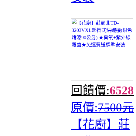
回饋價:
6528
原價:
7500元
【花廚】莊