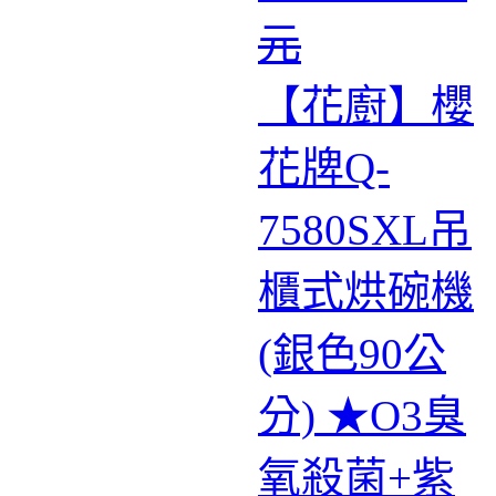
元
【花廚】櫻
花牌Q-
7580SXL吊
櫃式烘碗機
(銀色90公
分) ★O3臭
氧殺菌+紫