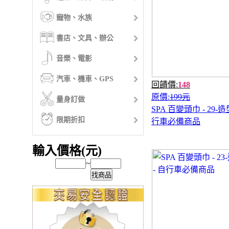
寵物、水族
書店、文具、辦公
音樂、電影
汽車、機車、GPS
回饋價:
148
原價:
199元
量身訂做
SPA 百變頭巾 - 29-造
限期折扣
行車必備商品
輸入價格(元)
~
找商品