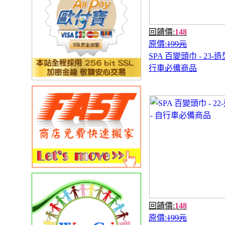
回饋價:
148
原價:
199元
SPA 百變頭巾 - 23-造
行車必備商品
回饋價:
148
原價:
199元