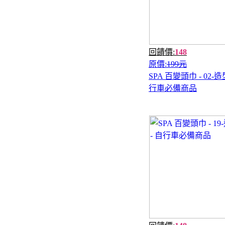
回饋價:
148
原價:
199元
SPA 百變頭巾 - 02-造
行車必備商品