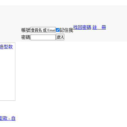
找回密碼
註 冊
帳號
記住我
密碼
登入
型款 - 自