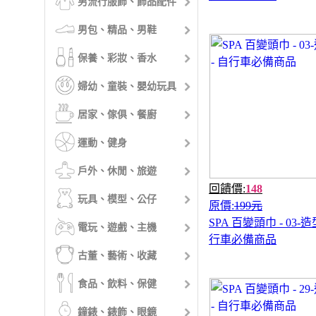
男流行服飾、飾品配件
男包、精品、男鞋
保養、彩妝、香水
婦幼、童裝、嬰幼玩具
居家、傢俱、餐廚
運動、健身
戶外、休閒、旅遊
回饋價:
148
玩具、模型、公仔
原價:
199元
SPA 百變頭巾 - 03-造
電玩、遊戲、主機
行車必備商品
古董、藝術、收藏
食品、飲料、保健
鐘錶、錶飾、眼鏡