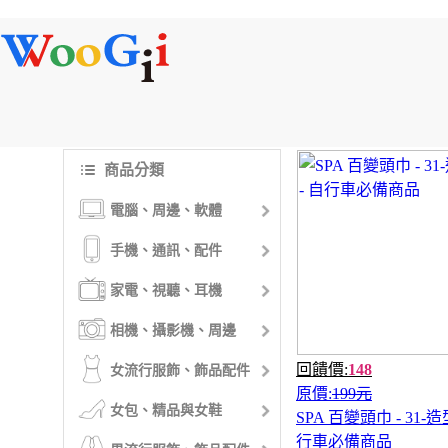
商品分類
電腦、周邊、軟體
手機、通訊、配件
家電、視聽、耳機
相機、攝影機、周邊
回饋價:
148
女流行服飾、飾品配件
原價:
199元
女包、精品與女鞋
SPA 百變頭巾 - 31-造
行車必備商品