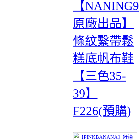
【NANING9
原廠出品】
條紋繫帶鬆
糕底帆布鞋
【三色35-
39】
F226(預購)