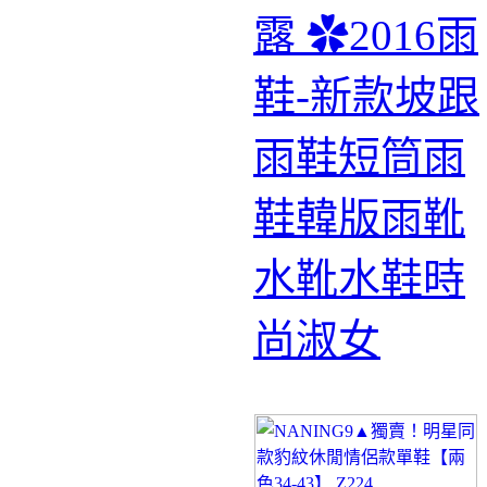
露 ✿2016雨
鞋-新款坡跟
雨鞋短筒雨
鞋韓版雨靴
水靴水鞋時
尚淑女