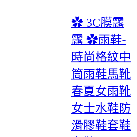
✿ 3C膜露
露 ✿雨鞋-
時尚格紋中
筒雨鞋馬靴
春夏女雨靴
女士水鞋防
滑膠鞋套鞋