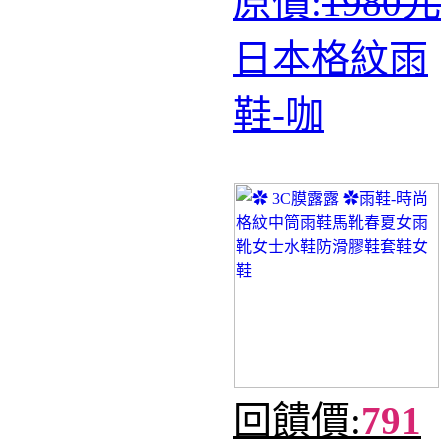
原價:
1980元
日本格紋雨
鞋-咖
回饋價:
791