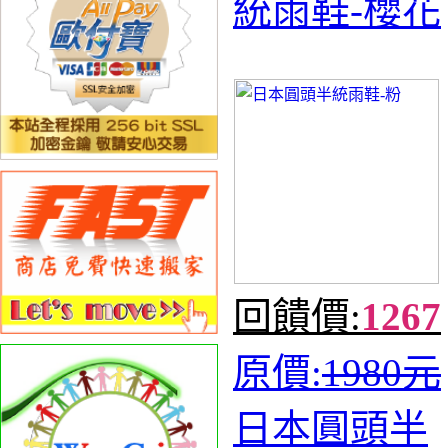
統雨鞋-櫻花
回饋價:
1267
原價:
1980元
日本圓頭半