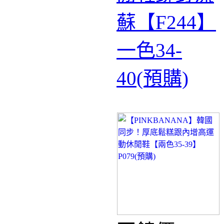
蘇【F244】
一色34-
40(預購)