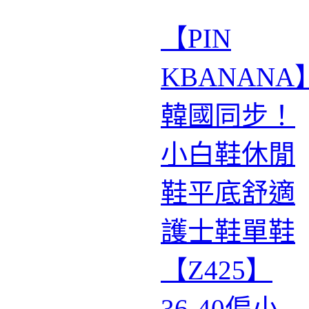
【PIN​​
KBANANA
韓國同步！
小白鞋休閒
鞋平底舒適
護士鞋單鞋
【Z425】
36-40偏小