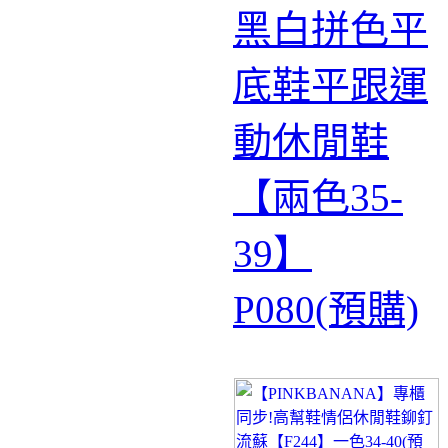
黑白拼色平
底鞋平跟運
動休閒鞋
【兩色35-
39】
P080(預購)