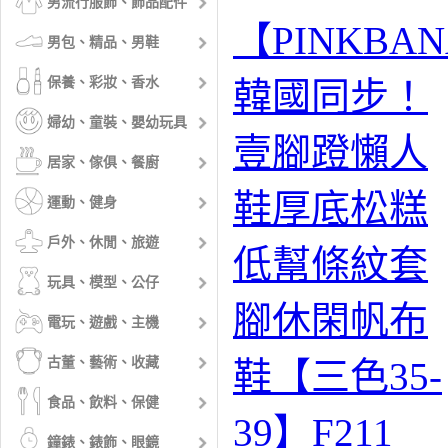
男流行服飾、飾品配件
【PINKBA
男包、精品、男鞋
保養、彩妝、香水
韓國同步！
婦幼、童裝、嬰幼玩具
壹腳蹬懶人
居家、傢俱、餐廚
鞋厚底松糕
運動、健身
戶外、休閒、旅遊
低幫條紋套
玩具、模型、公仔
腳休閑帆布
電玩、遊戲、主機
古董、藝術、收藏
鞋【三色35-
食品、飲料、保健
39】F211
鐘錶、錶飾、眼鏡