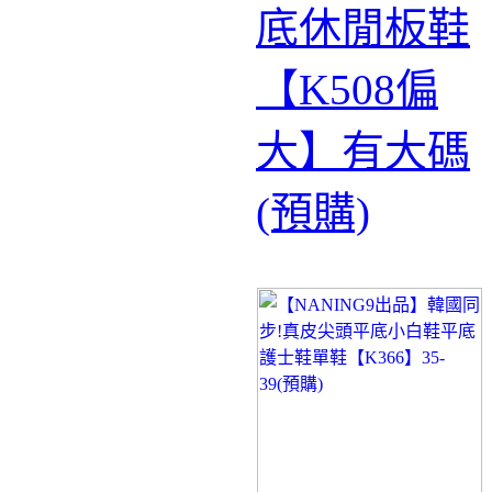
底休閒板鞋
【K508偏
大】有大碼
(預購)