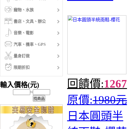
寵物、水族
書店、文具、辦公
音樂、電影
汽車、機車、GPS
量身訂做
限期折扣
回饋價:
1267
輸入價格(元)
~
原價:
1980元
找商品
日本圓頭半