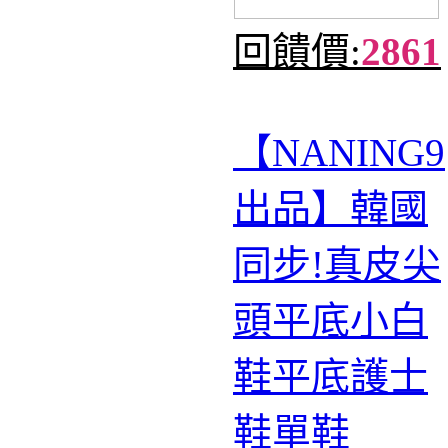
回饋價:
2861
【NANING9
出品】韓國
同步!真皮尖
頭平底小白
鞋平底護士
鞋單鞋