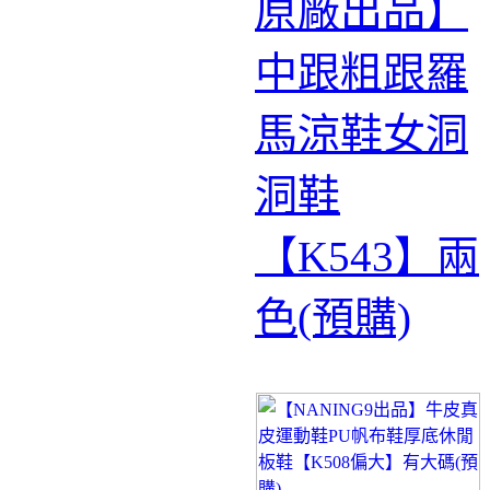
原廠出品】
中跟粗跟羅
馬涼鞋女洞
洞鞋
【K543】兩
色(預購)