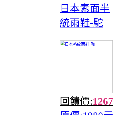
日本素面半
統雨鞋-駝
回饋價:
1267