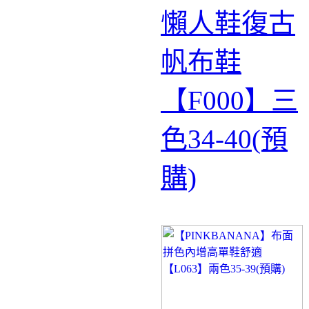
懶人鞋復古
帆布鞋
【F000】三
色34-40(預
購)