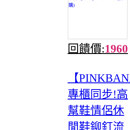
回饋價:
1960
【PINKBA
專櫃同步!高
幫鞋情侶休
閒鞋鉚釘流