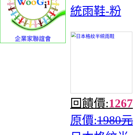
統雨鞋-粉
企業家聯誼會
回饋價:
1267
原價:
1980元