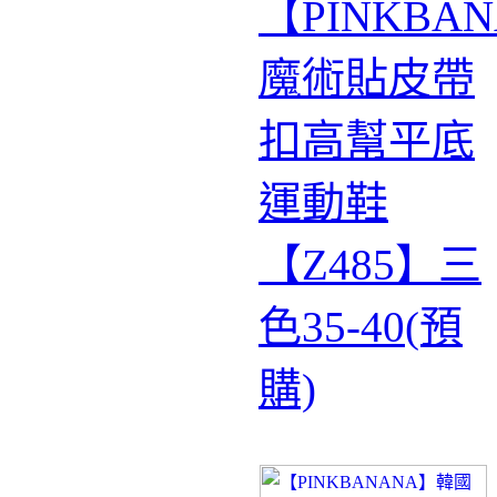
【PINKBA
魔術貼皮帶
扣高幫平底
運動鞋
【Z485】三
色35-40(預
購)