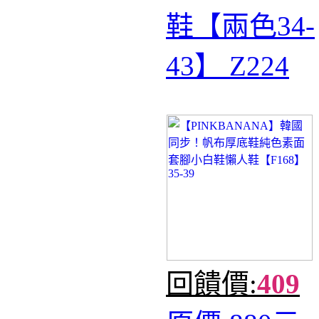
鞋【兩色34-
43】 Z224
回饋價:
409