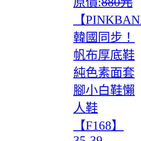
原價:
880元
【PINKBA
韓國同步！
帆布厚底鞋
純色素面套
腳小白鞋懶
人鞋
【F168】
35-39