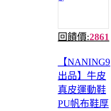
回饋價:
2861
【NANING9
出品】牛皮
真皮運動鞋
PU帆布鞋厚