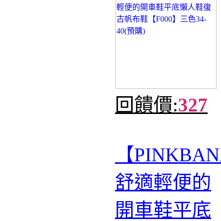
回饋價:
327
【PINKBA
舒適輕便的
開車鞋平底