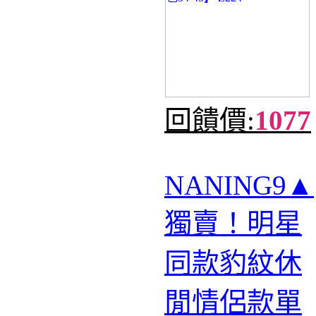
回饋價:
1077
NANING9▲
獨賣！明星
同款豹紋休
閒情侶款單