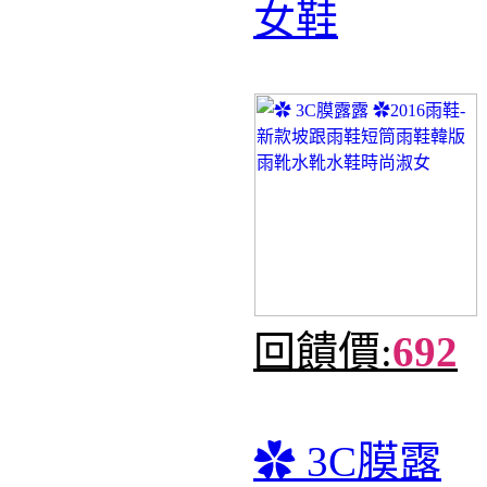
女鞋
回饋價:
692
✿ 3C膜露