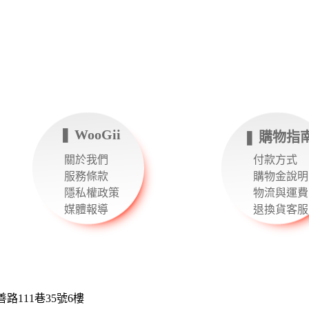
❚ WooGii
❚ 購物指
關於我們
付款方式
服務條款
購物金說明
隱私權政策
物流與運費
媒體報導
退換貨客服
111巷35號6樓