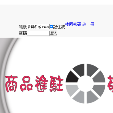
找回密碼
註 冊
帳號
記住我
密碼
登入