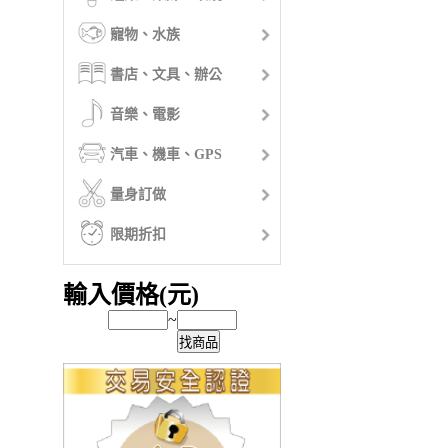
寵物、水族
書店、文具、辦公
音樂、電影
汽車、機車、GPS
量身訂做
限期折扣
輸入價格(元)
~
找商品