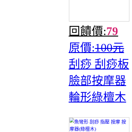
回饋價:
79
原價:
100元
刮痧 刮痧板
臉部按摩器
輪形綠檀木