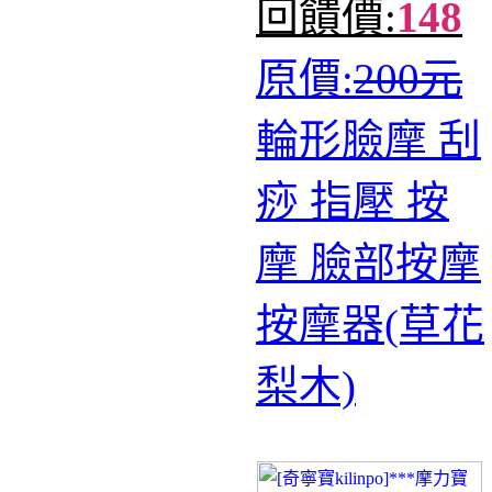
回饋價:
148
原價:
200元
輪形臉摩 刮
痧 指壓 按
摩 臉部按摩
按摩器(草花
梨木)