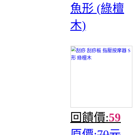
魚形 (綠檀
木)
回饋價:
59
原價:
70元