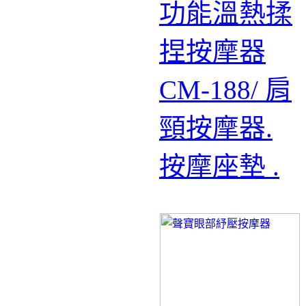
功能溫熱揉
捏按摩器
CM-188/ 肩
頸按摩器.
按摩座墊 .