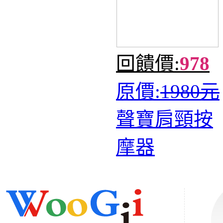
回饋價:
978
原價:
1980元
聲寶肩頸按
摩器