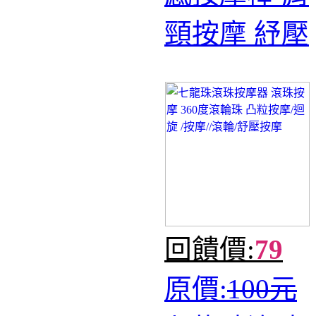
頸按摩 紓壓
回饋價:
79
原價:
100元