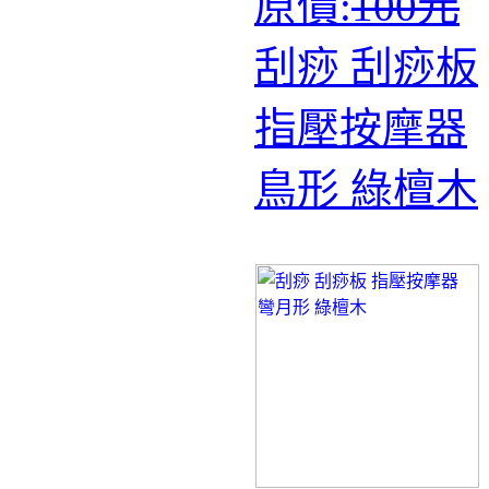
原價:
100元
刮痧 刮痧板
指壓按摩器
鳥形 綠檀木