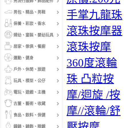
男流行服飾、飾品配件
手掌九龍珠
男包、精品、男鞋
保養、彩妝、香水
滾珠按摩器
婦幼、童裝、嬰幼玩具
滾珠按摩
居家、傢俱、餐廚
運動、健身
360度滾輪
戶外、休閒、旅遊
珠 凸粒按
玩具、模型、公仔
摩/迴旋 /按
電玩、遊戲、主機
古董、藝術、收藏
摩//滾輪/舒
食品、飲料、保健
壓按摩
鐘錶、錶飾、眼鏡