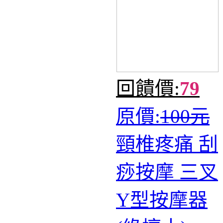
回饋價:
79
原價:
100元
頸椎疼痛 刮
痧按摩 三叉
Y型按摩器