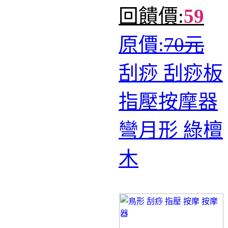
回饋價:
59
原價:
70元
刮痧 刮痧板
指壓按摩器
彎月形 綠檀
木