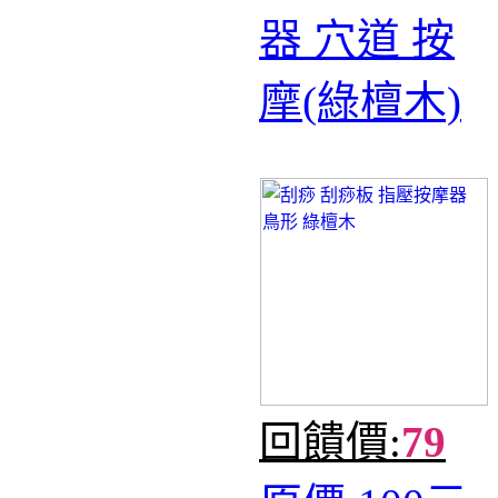
器 穴道 按
摩(綠檀木)
回饋價:
79