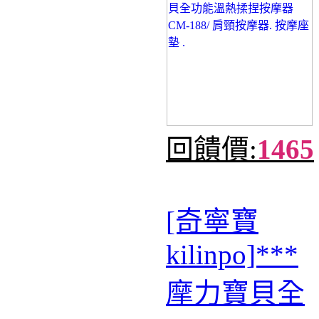
回饋價:
1465
[奇寧寶
kilinpo]***
摩力寶貝全