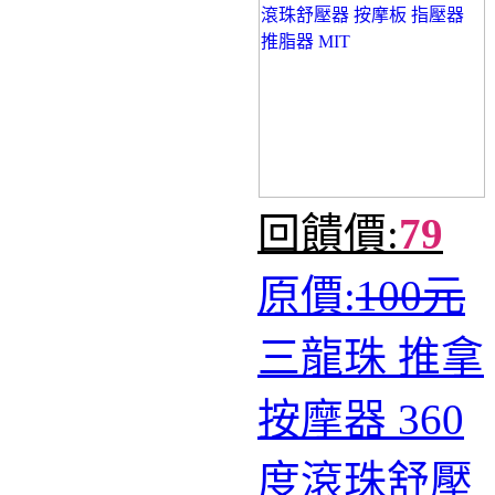
回饋價:
79
原價:
100元
三龍珠 推拿
按摩器 360
度滾珠舒壓