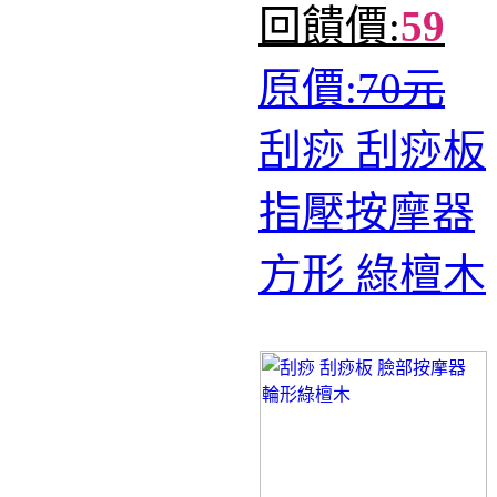
回饋價:
59
原價:
70元
刮痧 刮痧板
指壓按摩器
方形 綠檀木