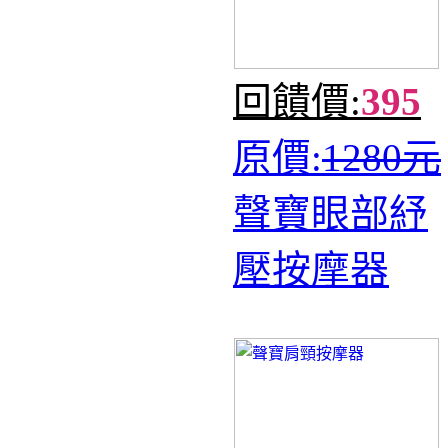
回饋價:
395
原價:
1280元
聲寶眼部紓
壓按摩器