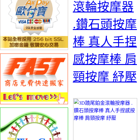
滾輪按摩器
.鑽石頭按摩
棒 真人手捏
感按摩棒 肩
頸按摩 紓壓