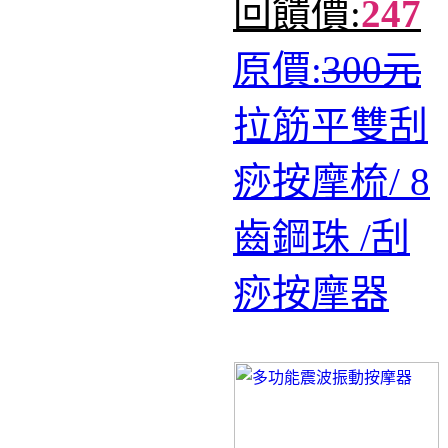
回饋價:
247
原價:
300元
拉筋平雙刮
痧按摩梳/ 8
齒鋼珠 /刮
痧按摩器