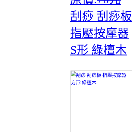
刮痧 刮痧板
指壓按摩器
S形 綠檀木