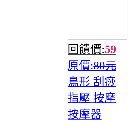
回饋價:
59
原價:
80元
鳥形 刮痧
指壓 按摩
按摩器