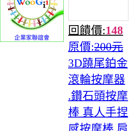
回饋價:
148
企業家聯誼會
原價:
200元
3D蹺尾鉑金
滾輪按摩器
.鑽石頭按摩
棒 真人手捏
感按摩棒 肩