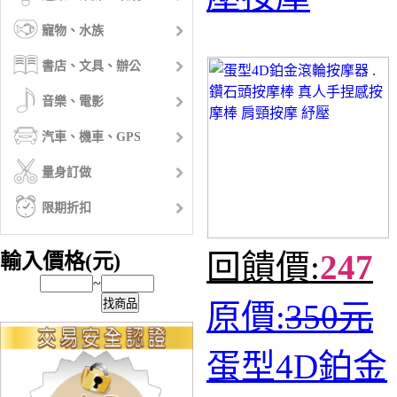
寵物、水族
書店、文具、辦公
音樂、電影
汽車、機車、GPS
量身訂做
限期折扣
回饋價:
247
輸入價格(元)
~
找商品
原價:
350元
蛋型4D鉑金