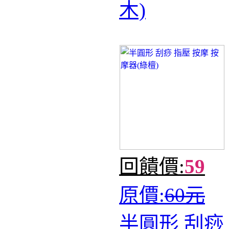
木)
回饋價:
59
原價:
60元
半圓形 刮痧