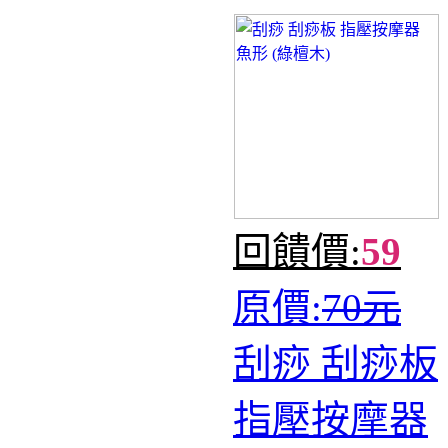
回饋價:
59
原價:
70元
刮痧 刮痧板
指壓按摩器