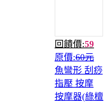
回饋價:
59
原價:
60元
魚彎形 刮痧
指壓 按摩
按摩器(綠檀