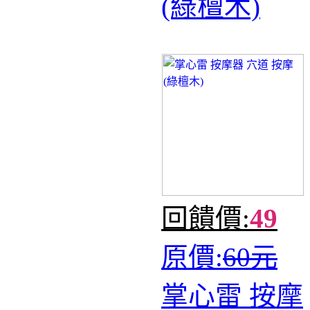
(綠檀木)
回饋價:
49
原價:
60元
掌心雷 按摩