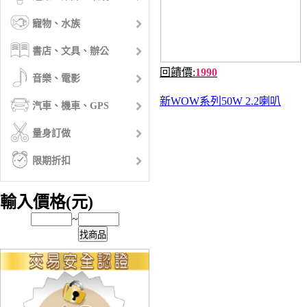
寵物、水族
書店、文具、辦公
回饋價:
1990
音樂、電影
新WOW系列50W 2.2喇叭
汽車、機車、GPS
量身訂做
限期折扣
輸入價格(元)
~
找商品