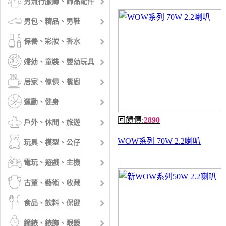
男流行服飾、飾品配件
男包、精品、男鞋
保養、彩妝、香水
婦幼、童裝、嬰幼玩具
居家、傢俱、餐廚
運動、健身
回饋價:
2890
戶外、休閒、旅遊
WOW系列 70W 2.2喇叭
玩具、模型、公仔
電玩、遊戲、主機
古董、藝術、收藏
食品、飲料、保健
鐘錶、錶飾、眼鏡