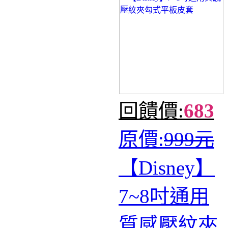
回饋價:
683
原價:
999元
【Disney】
7~8吋通用
質感壓紋夾