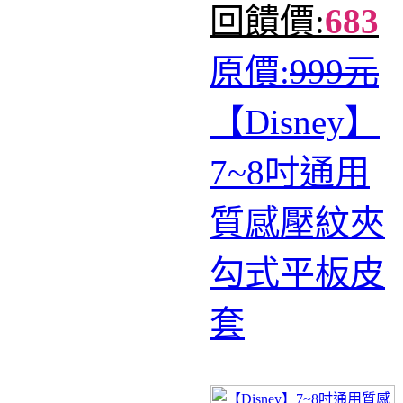
回饋價:
683
原價:
999元
【Disney】
7~8吋通用
質感壓紋夾
勾式平板皮
套