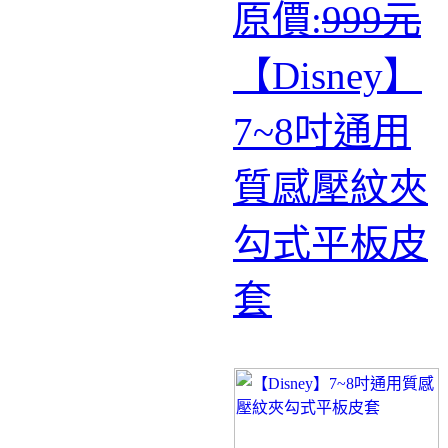
原價:
999元
【Disney】
7~8吋通用
質感壓紋夾
勾式平板皮
套