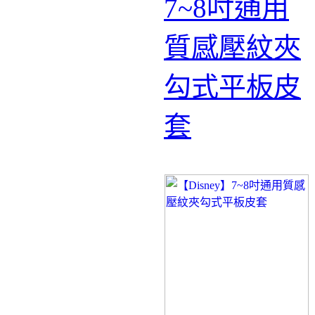
7~8吋通用
質感壓紋夾
勾式平板皮
套