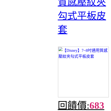
質感壓紋夾
勾式平板皮
套
回饋價:
683