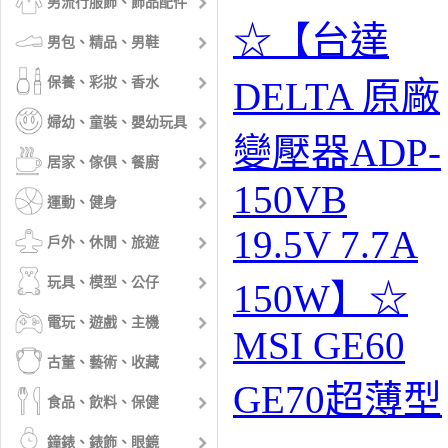
男流行服飾、飾品配件
☆【台達
男包、精品、男鞋
保養、彩妝、香水
DELTA 原廠
婦幼、童裝、嬰幼玩具
變壓器ADP-
居家、傢俱、餐廚
150VB
運動、健身
19.5V 7.7A
戶外、休閒、旅遊
玩具、模型、公仔
150W】☆
電玩、遊戲、主機
MSI GE60
古董、藝術、收藏
GE70超薄型
食品、飲料、保健
鐘錶、錶飾、眼鏡