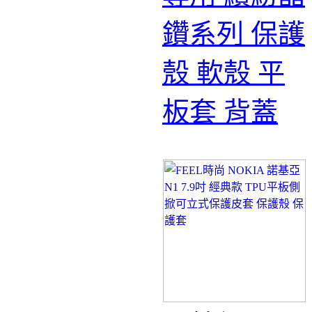
鑽系列 保護
殼 軟殼 平
板套 背蓋