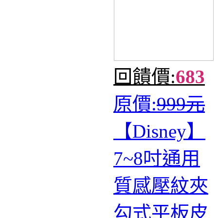
回饋價:
683
原價:
999元
【Disney】
7~8吋通用
質感壓紋夾
勾式平板皮