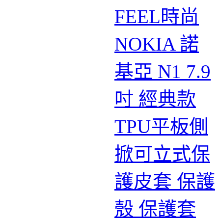
FEEL時尚
NOKIA 諾
基亞 N1 7.9
吋 經典款
TPU平板側
掀可立式保
護皮套 保護
殼 保護套