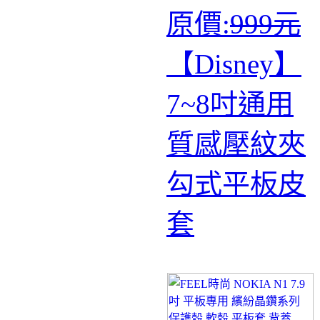
原價:
999元
【Disney】
7~8吋通用
質感壓紋夾
勾式平板皮
套