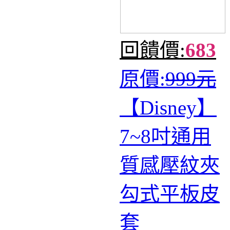
回饋價:
683
原價:
999元
【Disney】
7~8吋通用
質感壓紋夾
勾式平板皮
套