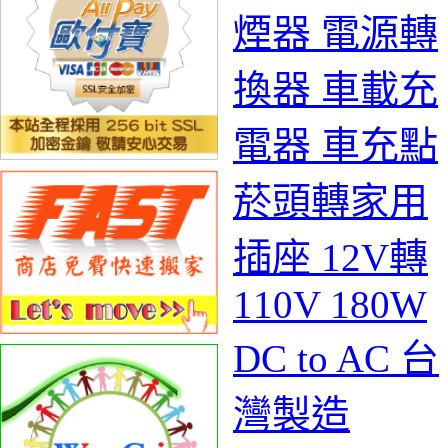
煙器 電源轉
換器 車載充
電器 車充點
菸頭轉家用
插座 12V轉
110V 180W
DC to AC 台
灣製造