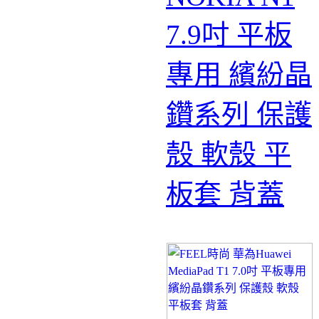
7.9吋 平板
專用 繽紛晶
鑽系列 保護
殼 軟殼 平
板套 背蓋