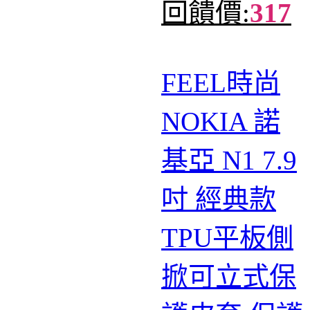
回饋價:
317
FEEL時尚
NOKIA 諾
基亞 N1 7.9
吋 經典款
TPU平板側
掀可立式保