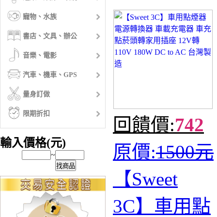
寵物、水族
書店、文具、辦公
音樂、電影
汽車、機車、GPS
量身訂做
限期折扣
回饋價:
742
輸入價格(元)
原價:
1500元
~
找商品
【Sweet
3C】車用點