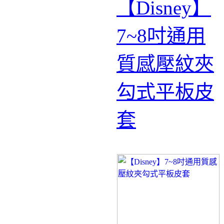
【Disney】
7~8吋通用
質感壓紋夾
勾式平板皮
套