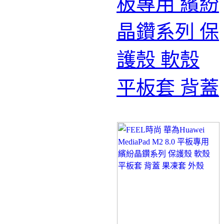
板專用 繽紛
晶鑽系列 保
護殼 軟殼
平板套 背蓋