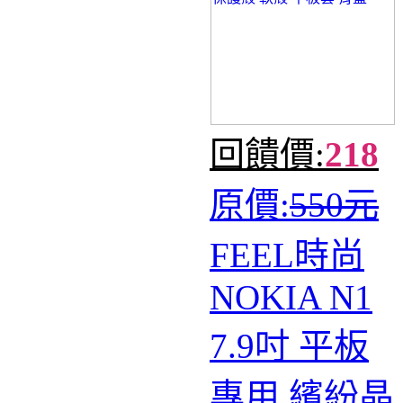
回饋價:
218
原價:
550元
FEEL時尚
NOKIA N1
7.9吋 平板
專用 繽紛晶