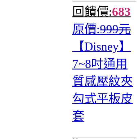
回饋價:
683
原價:
999元
【Disney】
7~8吋通用
質感壓紋夾
勾式平板皮
套