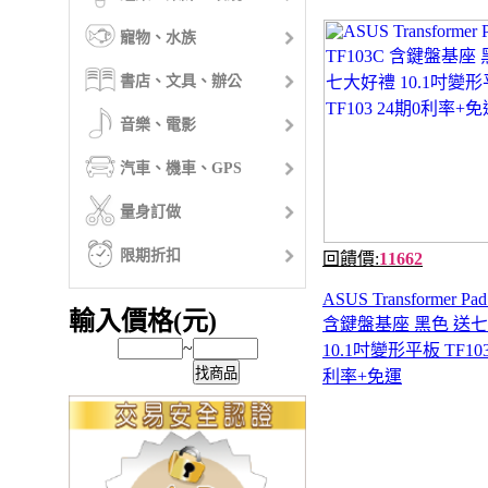
寵物、水族
書店、文具、辦公
音樂、電影
汽車、機車、GPS
量身訂做
限期折扣
回饋價:
11662
ASUS Transformer Pa
輸入價格(元)
含鍵盤基座 黑色 送
~
10.1吋變形平板 TF103
找商品
利率+免運