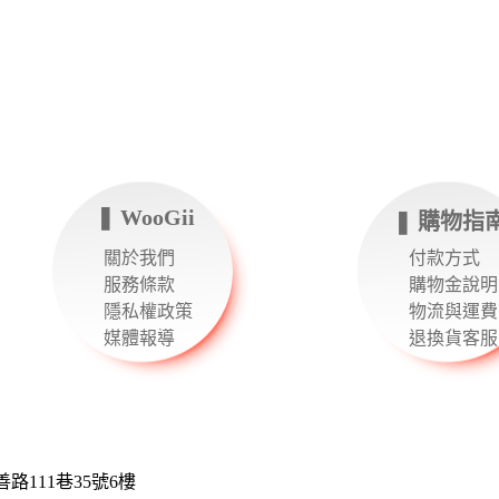
❚ WooGii
❚ 購物指
關於我們
付款方式
服務條款
購物金說明
隱私權政策
物流與運費
媒體報導
退換貨客服
111巷35號6樓