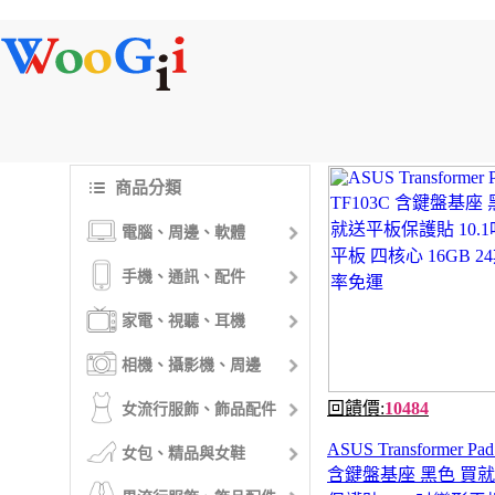
商品分類
電腦、周邊、軟體
手機、通訊、配件
家電、視聽、耳機
相機、攝影機、周邊
回饋價:
10484
女流行服飾、飾品配件
ASUS Transformer Pa
女包、精品與女鞋
含鍵盤基座 黑色 買