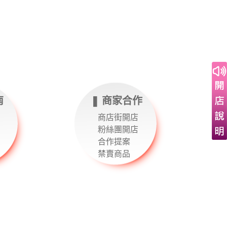
南
❚ 商家合作
商店街開店
粉絲團開店
合作提案
禁賣商品