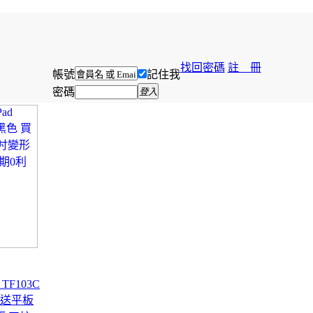
找回密碼
註 冊
帳號
記住我
密碼
登入
d TF103C
就送平板