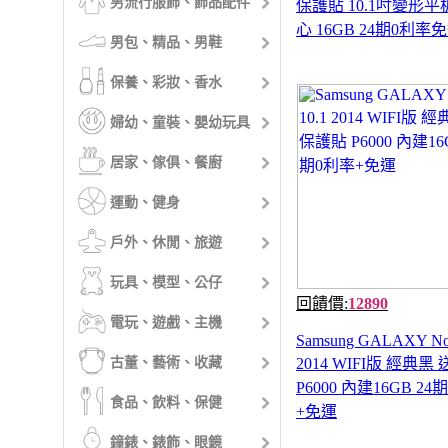
男流行服飾、飾品配件
保護貼 10.1吋變形平
心 16GB 24期0利率
男包、精品、男鞋
保養、彩妝、香水
婦幼、童裝、嬰幼玩具
居家、傢俱、餐廚
運動、健身
戶外、休閒、旅遊
玩具、模型、公仔
回饋價:
12890
電玩、遊戲、主機
Samsung GALAXY Not
古董、藝術、收藏
2014 WIFI版 經典黑
P6000 內建16GB 24
食品、飲料、保健
+免運
鐘錶、錶飾、眼鏡