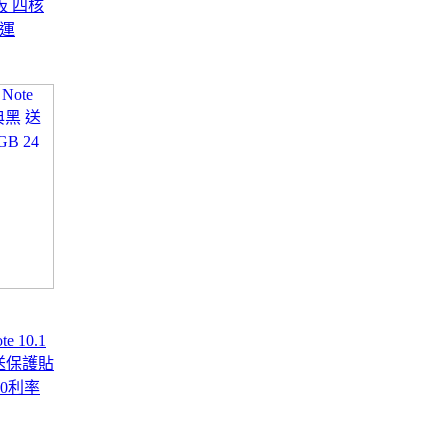
板 四核
免運
e 10.1
 送保護貼
期0利率