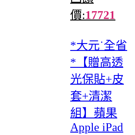
價:
17721
*大元˙全省
*【贈高透
光保貼+皮
套+清潔
組】蘋果
Apple iPad