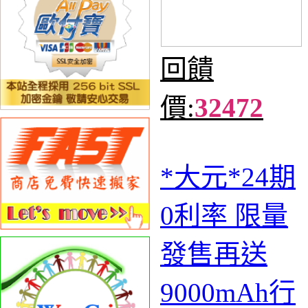
回饋
價:
32472
*大元*24期
0利率 限量
發售再送
9000mAh行