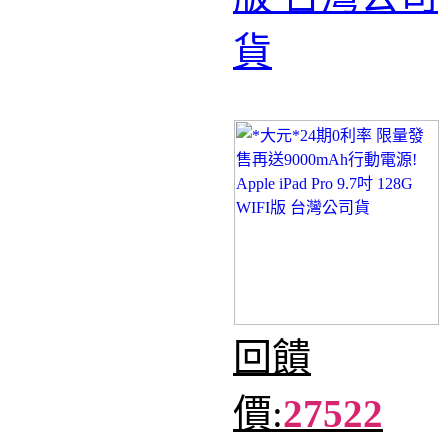
貨
回饋
價:
27522