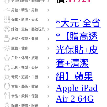
男流行服飾、飾品配件
男包、精品、男鞋
保養、彩妝、香水
*大元˙全省
婦幼、童裝、嬰幼玩具
*【贈高透
居家、傢俱、餐廚
光保貼+皮
運動、健身
戶外、休閒、旅遊
套+清潔
玩具、模型、公仔
組】蘋果
電玩、遊戲、主機
Apple iPad
古董、藝術、收藏
Air 2 64G
食品、飲料、保健
鐘錶、錶飾、眼鏡