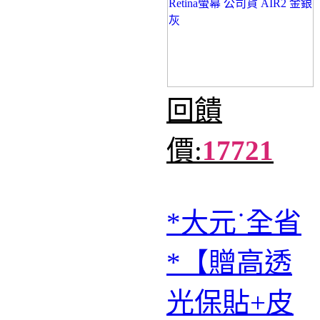
回饋
價:
17721
*大元˙全省
*【贈高透
光保貼+皮