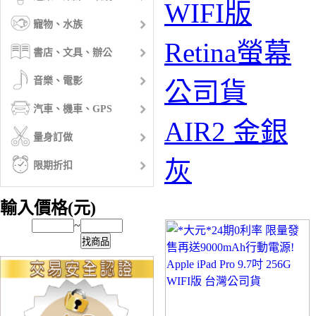
WIFI版
寵物、水族
Retina螢幕
書店、文具、辦公
音樂、電影
公司貨
汽車、機車、GPS
AIR2 金銀
量身訂做
灰
限期折扣
輸入價格(元)
~
找商品