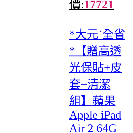
價:
17721
*大元˙全省
*【贈高透
光保貼+皮
套+清潔
組】蘋果
Apple iPad
Air 2 64G