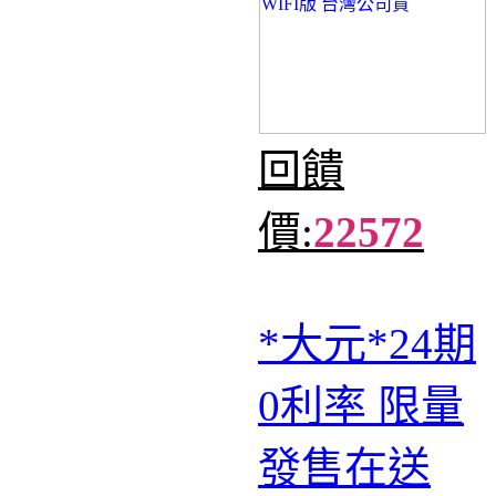
回饋
價:
22572
*大元*24期
0利率 限量
發售在送