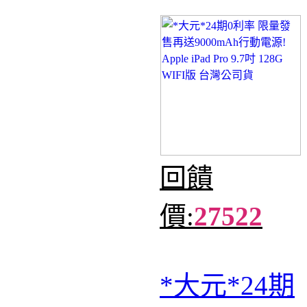
回饋
價:
27522
*大元*24期