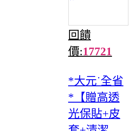
回饋
價:
17721
*大元˙全省
*【贈高透
光保貼+皮
套+清潔