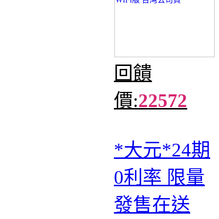
回饋
價:
22572
*大元*24期
0利率 限量
發售在送