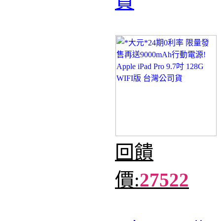
貨
回饋
價:
27522