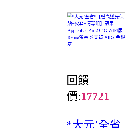
回饋
價:
17721
*大元˙全省