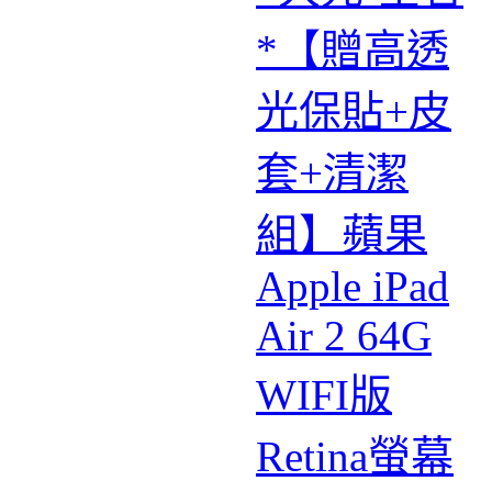
*【贈高透
光保貼+皮
套+清潔
組】蘋果
Apple iPad
Air 2 64G
WIFI版
Retina螢幕