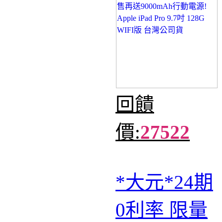
回饋
價:
27522
*大元*24期
0利率 限量