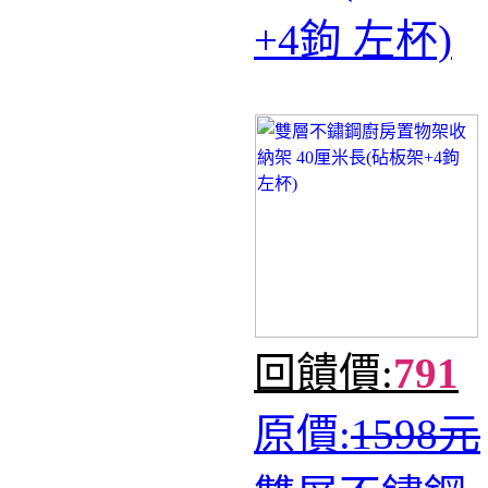
+4鉤 左杯)
回饋價:
791
原價:
1598元