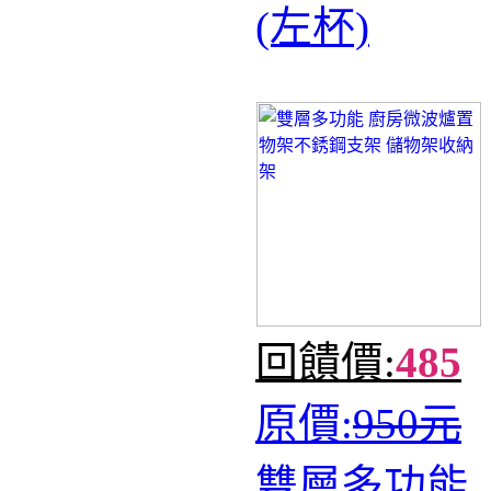
(左杯)
回饋價:
485
原價:
950元
雙層多功能