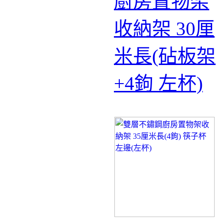
廚房置物架
收納架 30厘
米長(砧板架
+4鉤 左杯)