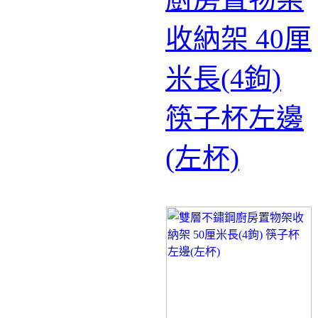
收納架 40厘
米長(4鉤)
筷子杯左邊
(左杯)