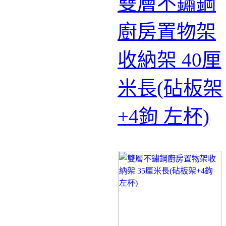
雙層不鏽鋼
廚房置物架
收納架 40厘
米長(砧板架
+4鉤 左杯)