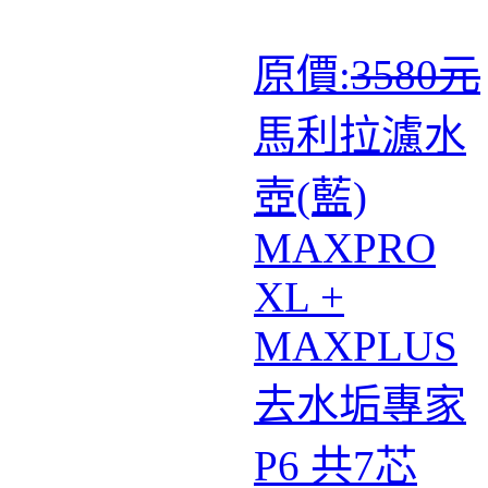
原價:
3580元
馬利拉濾水
壺(藍)
MAXPRO
XL +
MAXPLUS
去水垢專家
P6 共7芯