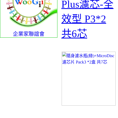
Plus濾芯-全
效型 P3*2
共6芯
企業家聯誼會