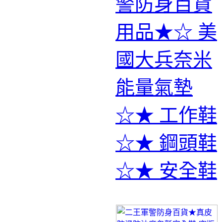
警防身百貨
用品★☆ 美
國大兵奈米
能量氣墊
☆★ 工作鞋
☆★ 鋼頭鞋
☆★ 安全鞋