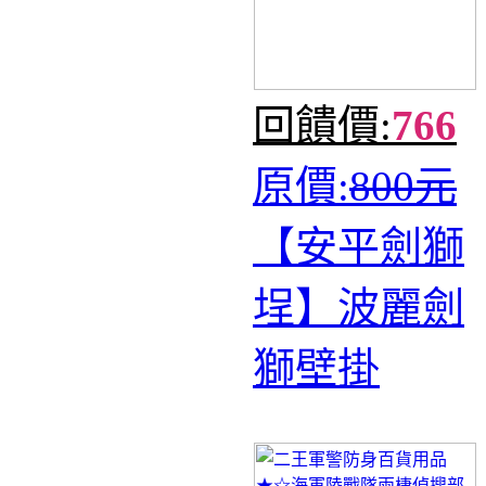
回饋價:
766
原價:
800元
【安平劍獅
埕】波麗劍
獅壁掛