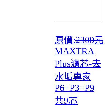
原價:
2300元
MAXTRA
Plus濾芯-去
水垢專家
P6+P3=P9
共9芯