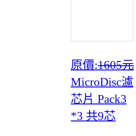
原價:
1605元
MicroDisc濾
芯片 Pack3
*3 共9芯