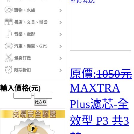
寵物、水族
書店、文具、辦公
音樂、電影
汽車、機車、GPS
量身訂做
原價:
1050元
限期折扣
MAXTRA
輸入價格(元)
~
Plus濾芯-全
找商品
效型 P3 共3