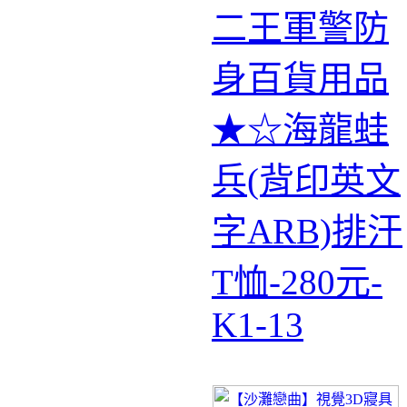
二王軍警防
身百貨用品
★☆海龍蛙
兵(背印英文
字ARB)排汗
T恤-280元-
K1-13