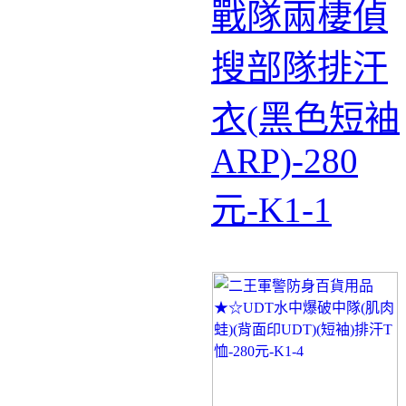
戰隊兩棲偵
搜部隊排汗
衣(黑色短袖
ARP)-280
元-K1-1