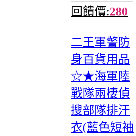
回饋價:
280
二王軍警防
身百貨用品
☆★海軍陸
戰隊兩棲偵
搜部隊排汗
衣(藍色短袖