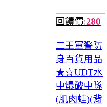
回饋價:
280
二王軍警防
身百貨用品
★☆UDT水
中爆破中隊
(肌肉蛙)(背