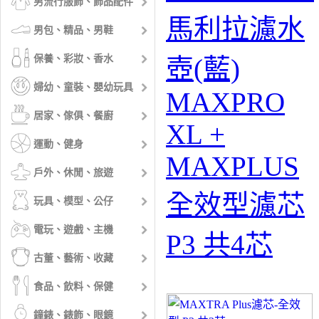
男流行服飾、飾品配件
馬利拉濾水
男包、精品、男鞋
保養、彩妝、香水
壺(藍)
婦幼、童裝、嬰幼玩具
MAXPRO
居家、傢俱、餐廚
XL +
運動、健身
MAXPLUS
戶外、休閒、旅遊
全效型濾芯
玩具、模型、公仔
電玩、遊戲、主機
P3 共4芯
古董、藝術、收藏
食品、飲料、保健
鐘錶、錶飾、眼鏡