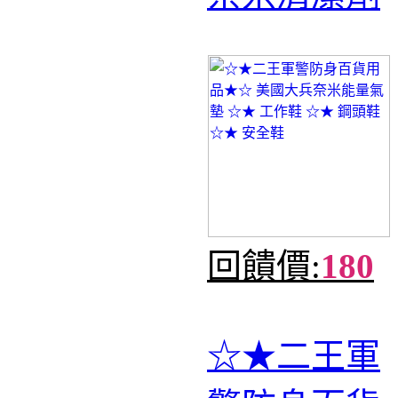
回饋價:
180
☆★二王軍