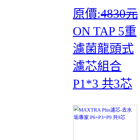
原價:
4830元
ON TAP 5重
濾菌龍頭式
濾芯組合
P1*3 共3芯