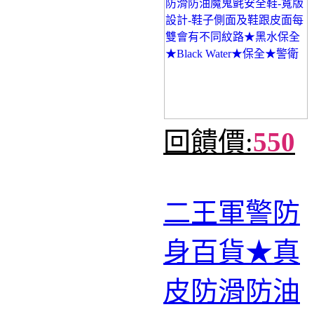
回饋價:
550
二王軍警防
身百貨★真
皮防滑防油