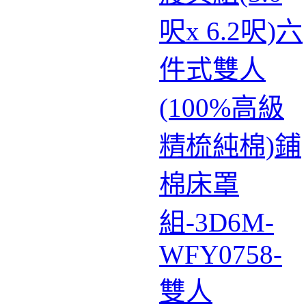
呎x 6.2呎)六
件式雙人
(100%高級
精梳純棉)鋪
棉床罩
組-3D6M-
WFY0758-
雙人