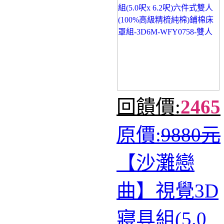
回饋價:
2465
原價:
9880元
【沙灘戀
曲】視覺3D
寢具組(5.0