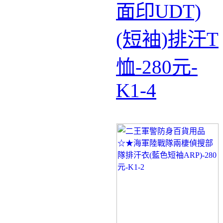
面印UDT)
(短袖)排汗T
恤-280元-
K1-4