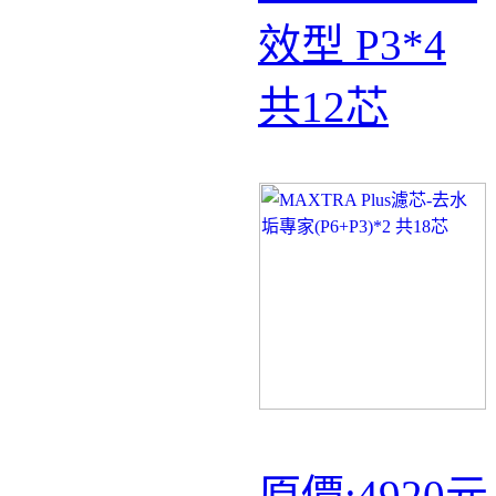
效型 P3*4
共12芯
原價:
4920元