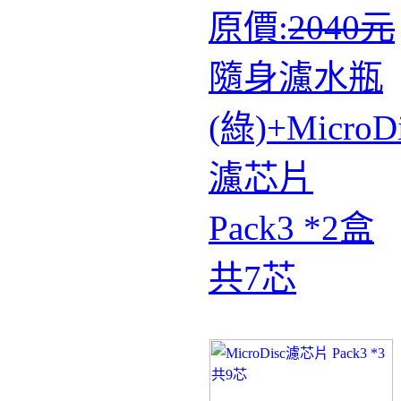
原價:
2040元
隨身濾水瓶
(綠)+MicroDi
濾芯片
Pack3 *2盒
共7芯