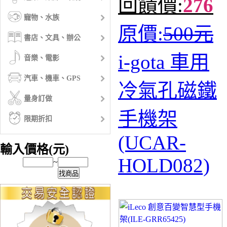
回饋價:
276
寵物、水族
原價:
500元
書店、文具、辦公
i-gota 車用
音樂、電影
汽車、機車、GPS
冷氣孔磁鐵
量身訂做
手機架
限期折扣
(UCAR-
輸入價格(元)
HOLD082)
~
找商品