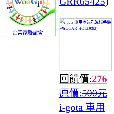
GRR65425)
企業家聯誼會
回饋價:
276
原價:
500元
i-gota 車用