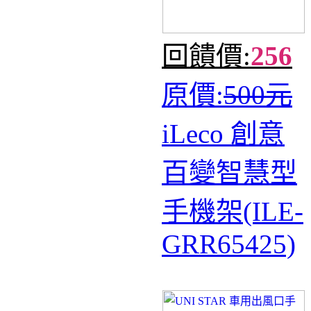
回饋價:
256
原價:
500元
iLeco 創意
百變智慧型
手機架(ILE-
GRR65425)