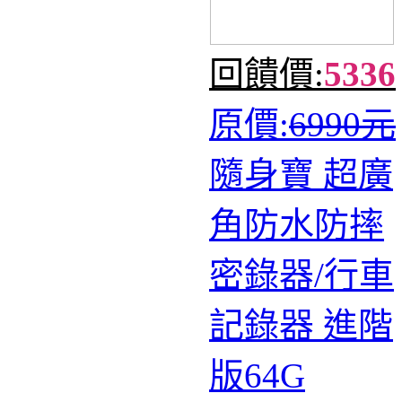
回饋價:
5336
原價:
6990元
隨身寶 超廣
角防水防摔
密錄器/行車
記錄器 進階
版64G