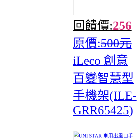
回饋價:
256
原價:
500元
iLeco 創意
百變智慧型
手機架(ILE-
GRR65425)