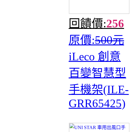
回饋價:
256
原價:
500元
iLeco 創意
百變智慧型
手機架(ILE-
GRR65425)