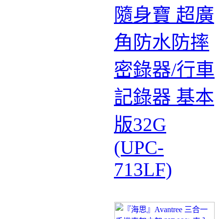
隨身寶 超廣
角防水防摔
密錄器/行車
記錄器 基本
版32G
(UPC-
713LF)