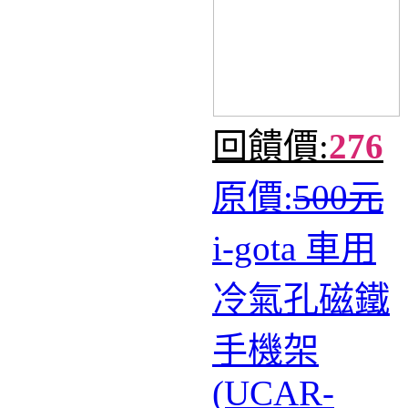
回饋價:
276
原價:
500元
i-gota 車用
冷氣孔磁鐵
手機架
(UCAR-