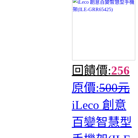
回饋價:
256
原價:
500元
iLeco 創意
百變智慧型