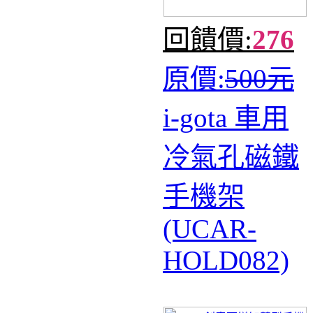
回饋價:
276
原價:
500元
i-gota 車用
冷氣孔磁鐵
手機架
(UCAR-
HOLD082)