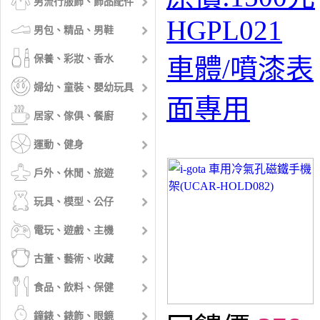
男流行服飾、飾品配件
HGPL021
男包、精品、男鞋
保養、彩妝、香水
車體/噴漆表
婦幼、童裝、嬰幼玩具
面專用
居家、傢俱、餐廚
運動、健身
戶外、休閒、旅遊
玩具、模型、公仔
電玩、遊戲、主機
古董、藝術、收藏
食品、飲料、保健
鐘錶、錶飾、眼鏡