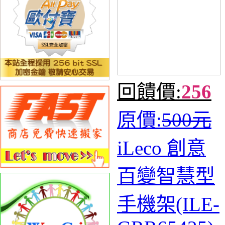
回饋價:
256
原價:
500元
iLeco 創意
百變智慧型
手機架(ILE-