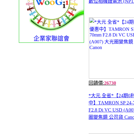
數位相機鋰電池 (NP13
企業家聯誼會
回饋價:
26730
*大元 全省*【24期
中】TAMRON SP 24-
F2.8 Di VC USD (A0
圈變焦鏡 公司貨 Cano