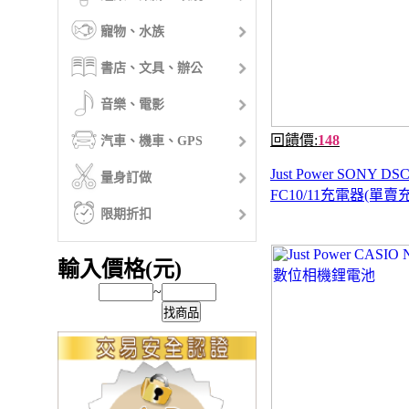
寵物、水族
書店、文具、辦公
音樂、電影
回饋價:
148
汽車、機車、GPS
Just Power SONY DSC
量身訂做
FC10/11充電器(單賣
限期折扣
輸入價格(元)
~
找商品