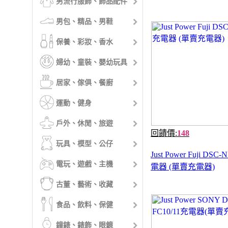
男流行服飾、飾品配件
男包、精品、男鞋
保養、彩妝、香水
婦幼、童裝、嬰幼玩具
居家、傢俱、餐廚
運動、健身
戶外、休閒、旅遊
回饋價:
148
玩具、模型、公仔
Just Power Fuji DSC-
電玩、遊戲、主機
電器 (單賣充電器)
古董、藝術、收藏
食品、飲料、保健
鐘錶、錶飾、眼鏡