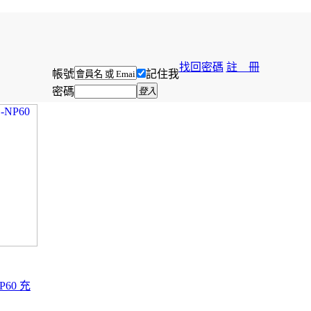
找回密碼
註 冊
帳號
記住我
密碼
登入
NP60 充