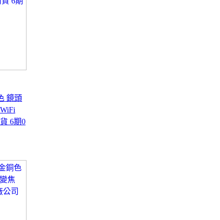
黑色 鏡頭
iFi
貨 6期0