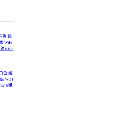
金銅色 鏡
 WiFi
貨 6期0