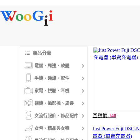
商品分類
電腦、周邊、軟體
手機、通訊、配件
家電、視聽、耳機
相機、攝影機、周邊
回饋價:
148
女流行服飾、飾品配件
女包、精品與女鞋
Just Power Fuji DSC-
電器 (單賣充電器)