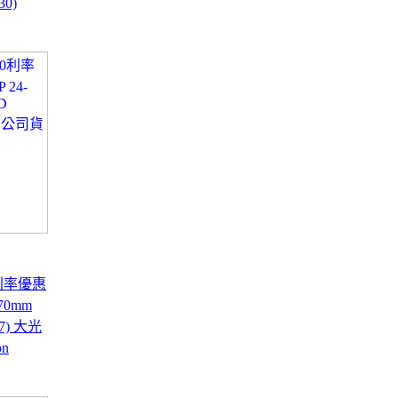
0)
0利率優惠
70mm
07) 大光
n