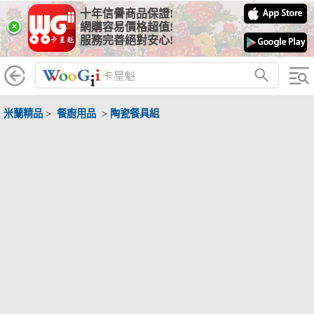
十年信譽商品保證!
×
網購容易價格超值!
服務完善絕對安心!
米蘭精品
>
餐廚用品
>
陶瓷餐具組