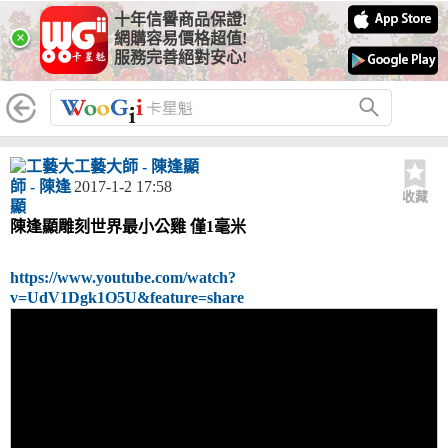
十年信譽商品保證!
×
網購容易價格超值!
服務完善絕對安心!
工藝大師 - 陳逢顯
2017-1-2 17:58
收藏
陳逢顯雕刻世界最小公雞 僅1毫米
https://www.youtube.com/watch?
v=UdV1Dgk1O5U&feature=share