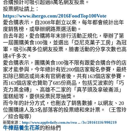
合購預計可吸引超過8萬名網友投票。
投票網址請上：
https://www.ihergo.com/2016FoodTop100Vote
愛合購表示，自2008年創立以來，每年都會統計出年
度銷售榜，或舉辦網路票選活動。
自去年起，愛合購將年末排行活動正規化，舉辦了第
一屆團購美食100強，並選出「亞尼克菓子工房」為冠
軍，吸引6萬多位網友投票，臉書活動的分享次數也高
達4千多次。
愛合購表示，團購美食100強不限有跟愛合購合作的店
家才能參與，今年總計有近200個店家報名參賽，最終
扣除已關店或尚未有官網者後，共有163個店家參賽，
而163個店家也贊助了685份商品，包括艾波索的「巧
克力黑金磚」、高雄不二家的「真芋頭及拿破崙派」
蛋糕組等，要供投票民眾抽獎。
而今年的計分方式，也刪去了銷售數據，以網友、20
位團購達人及3名部落客的投票總和來計票。（王雪玲
／綜合報導）
新聞來源：
http://www.appledaily.com.tw/rea ... /3c/20161116/990219
牛樟菇養生花茶
的粉絲們