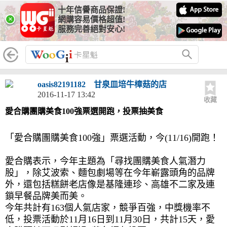
十年信譽商品保證!
×
網購容易價格超值!
服務完善絕對安心!
oasis82191182
甘泉皿培牛樟菇的店
2016-11-17 13:42
收藏
愛合購團購美食100強票選開跑，投票抽美食
「愛合購團購美食100強」票選活動，今(11/16)開跑！
愛合購表示，今年主題為「尋找團購美食人氣潛力
股」，除艾波索、麵包劇場等在今年嶄露頭角的品牌
外，還包括糕餅老店像是基隆連珍、高雄不二家及連
鎖早餐品牌美而美。
今年共計有163個人氣店家，競爭百強，中獎機率不
低，投票活動於11月16日到11月30日，共計15天，愛