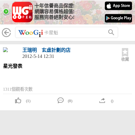
十年信譽商品保證!
×
網購容易價格超值!
服務完善絕對安心!
王瑞明
玄虛計劃的店
2012-5-14 12:31
收藏
星光發表
1311個觀看次數
(1)
(0)
()