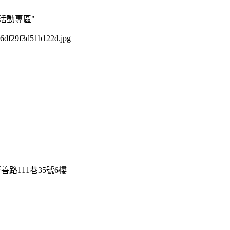
乾活動專區"
路111巷35號6樓