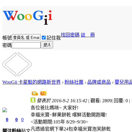
找回密碼
註 冊
帳號
記住我
密碼
登入
WooGii 卡星魁的網路新世界
›
粉絲社團
›
品牌或商品
›
嬰兒用品
發表於 2016-9-2 16:15:42
|
觀看: 2809
|
回覆: 0
|
各位爸比媽咪~ 大家好!
幸福米寶~鮮果餅乾 嚐鮮活動開跑囉!
0
0
0
<活動期間:105年 8/29~9/30>
凡透過官網下單24包幸福米寶泡芙餅乾
關注
粉絲
貼文