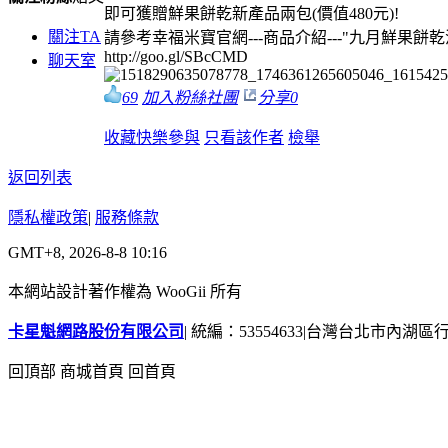
即可獲贈鮮果餅乾新產品兩包(價值480元)!
關注TA
請參考幸福米寶官網---商品介紹---"九月鮮果餅
http://goo.gl/SBcCMD
聊天室
69
加入粉絲社團
分享
0
收藏
快樂參與
只看該作者
檢舉
返回列表
隱私權政策
|
服務條款
GMT+8, 2026-8-8 10:16
本網站設計著作權為 WooGii 所有
卡星魁網路股份有限公司
|
統編：53554633
|
台灣台北市內湖區行善
回頂部
商城首頁
回首頁