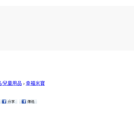
/兒童用品
›
幸福米寶