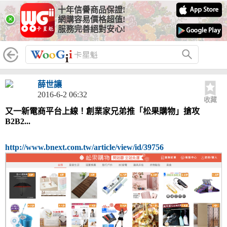
十年信譽商品保證!
×
網購容易價格超值!
服務完善絕對安心!
薛世讓
2016-6-2 06:32
收藏
又一新電商平台上線！創業家兄弟推「松果購物」搶攻
B2B2...
http://www.bnext.com.tw/article/view/id/39756