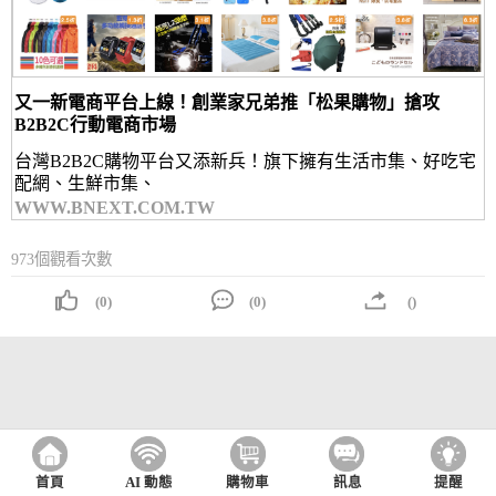
又一新電商平台上線！創業家兄弟推「松果購物」搶攻
B2B2C行動電商市場
台灣B2B2C購物平台又添新兵！旗下擁有生活市集、好吃宅
配網、生鮮市集、
WWW.BNEXT.COM.TW
973個觀看次數
(0)
(0)
()
首頁
AI 動態
購物車
訊息
提醒