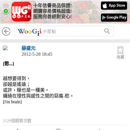
十年信譽商品保證!
×
網購容易價格超值!
服務完善絕對安心!
薛盛元
2012-5-28 18:45
收藏
[慾...]
越想要得到，
卻越是遙遠；
或許，矇也是一種美。
纏繞在理性與感性之間的惡魔-慾。
[i'm brain]
1129個觀看次數