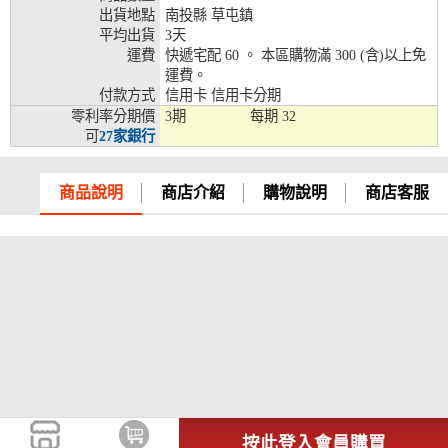
出貨地點
南投縣 草屯鎮
兆豐銀行、合作金庫、第一銀行、華南銀行、
平均出貨
3天
彰化銀行、上海銀行、富邦銀行、國泰世華、
運費
快遞宅配 60 。 本區購物滿 300 (含)以上免
台灣企銀、台中銀行、匯豐銀行、華泰銀行、
運費。
12期
臺灣新光銀行、陽信銀行、聯邦銀行、遠東商
付款方式
信用卡 信用卡分期
銀、元大銀行、永豐銀行、玉山銀行、凱基銀
零利率分期價
3期
每期
32
行、星展銀行、台新銀行、安泰銀行、中國信
可
27家銀行
託、台灣樂天、三信商銀
兆豐銀行、合作金庫、第一銀行、華南銀行、
商品說明
商店介紹
購物說明
商店客服
彰化銀行、上海銀行、富邦銀行、國泰世華、
台灣企銀、台中銀行、匯豐銀行、華泰銀行、
18期
臺灣新光銀行、陽信銀行、聯邦銀行、遠東商
銀、元大銀行、永豐銀行、玉山銀行、凱基銀
行、星展銀行、台新銀行、安泰銀行、中國信
託、台灣樂天
按此登入會員購買