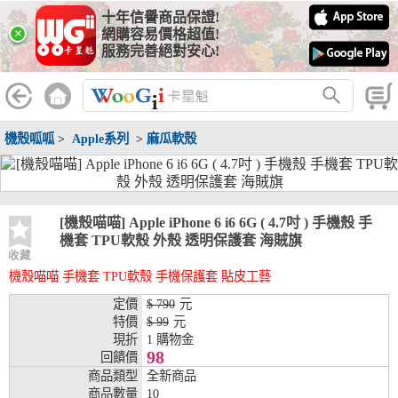
十年信譽商品保證!
線上分期銀行
×
網購容易價格超值!
服務完善絕對安心!
WooGii 與 綠界 合作，『信用卡分期付款』 與 『信用卡零利率
分期付款』 的配合銀行如下：
分期期數
提供分期之銀行
機殼呱呱
>
Apple系列
>
麻瓜軟殼
兆豐銀行、合作金庫、第一銀行、華南銀行、
彰化銀行、上海銀行、富邦銀行、國泰世華、
台灣企銀、台中銀行、匯豐銀行、華泰銀行、
3期
臺灣新光銀行、陽信銀行、聯邦銀行、遠東商
銀、元大銀行、永豐銀行、玉山銀行、凱基銀
[機殼喵喵] Apple iPhone 6 i6 6G ( 4.7吋 ) 手機殼 手
行、星展銀行、台新銀行、安泰銀行、中國信
機套 TPU軟殼 外殼 透明保護套 海賊旗
託、台灣樂天、三信商銀
收藏
機殼喵喵 手機套 TPU軟殼 手機保護套 貼皮工藝
兆豐銀行、合作金庫、第一銀行、華南銀行、
彰化銀行、上海銀行、富邦銀行、國泰世華、
定價
$ 790
元
台灣企銀、台中銀行、匯豐銀行、華泰銀行、
特價
$ 99
元
6期
臺灣新光銀行、陽信銀行、聯邦銀行、遠東商
現折
1 購物金
銀、元大銀行、永豐銀行、玉山銀行、凱基銀
98
回饋價
行、星展銀行、台新銀行、安泰銀行、中國信
商品類型
全新商品
託、台灣樂天、三信商銀
商品數量
10