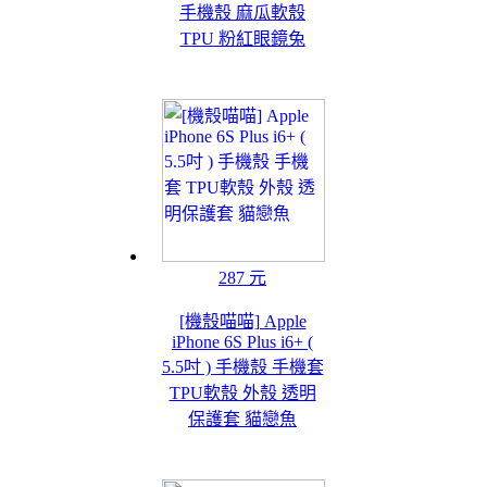
手機殼 麻瓜軟殼
TPU 粉紅眼鏡兔
287 元
[機殼喵喵] Apple
iPhone 6S Plus i6+ (
5.5吋 ) 手機殼 手機套
TPU軟殼 外殼 透明
保護套 貓戀魚