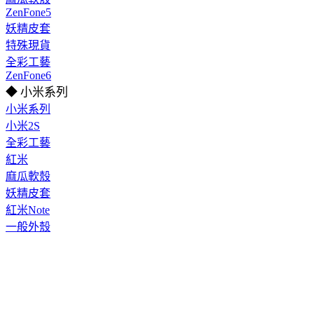
ZenFone5
妖精皮套
特殊現貨
全彩工藝
ZenFone6
◆ 小米系列
小米系列
小米2S
全彩工藝
紅米
麻瓜軟殼
妖精皮套
紅米Note
一般外殼