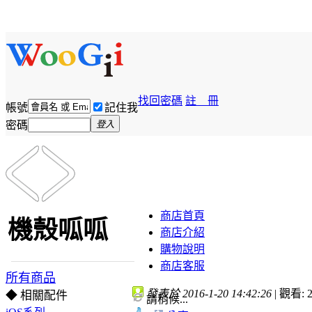
找回密碼
註 冊
帳號
記住我
密碼
登入
商店首頁
機殼呱呱
商店介紹
購物說明
商店客服
所有商品
發表於 2016-1-20 14:42:26
|
觀看: 2
◆ 相關配件
請稍候...