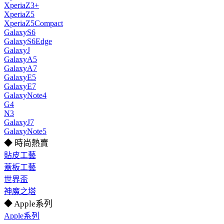
XperiaZ3+
XperiaZ5
XperiaZ5Compact
GalaxyS6
GalaxyS6Edge
GalaxyJ
GalaxyA5
GalaxyA7
GalaxyE5
GalaxyE7
GalaxyNote4
G4
N3
GalaxyJ7
GalaxyNote5
◆ 時尚熱賣
貼皮工藝
蓋板工藝
世界盃
神魔之塔
◆ Apple系列
Apple系列