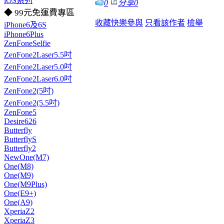
iOS系列
0
分享
0
◆ 99元免運費專區
收藏
快樂參與
只看該作者
檢舉
iPhone6及6S
iPhone6Plus
ZenFoneSelfie
ZenFone2Laser5.5吋
ZenFone2Laser5.0吋
ZenFone2Laser6.0吋
ZenFone2(5吋)
ZenFone2(5.5吋)
ZenFone5
Desire626
Butterfly
ButterflyS
Butterfly2
NewOne(M7)
One(M8)
One(M9)
One(M9Plus)
One(E9+)
One(A9)
XperiaZ2
XperiaZ3