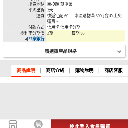
出貨地點
南投縣 草屯鎮
兆豐銀行、合作金庫、第一銀行、華南銀行、
平均出貨
3天
彰化銀行、上海銀行、富邦銀行、國泰世華、
運費
快遞宅配 60 。 本區購物滿 300 (含)以上免
台灣企銀、台中銀行、匯豐銀行、華泰銀行、
運費。
12期
臺灣新光銀行、陽信銀行、聯邦銀行、遠東商
付款方式
信用卡 信用卡分期
銀、元大銀行、永豐銀行、玉山銀行、凱基銀
零利率分期價
3期
每期
95
行、星展銀行、台新銀行、安泰銀行、中國信
可
27家銀行
託、台灣樂天、三信商銀
兆豐銀行、合作金庫、第一銀行、華南銀行、
請選擇產品規格
彰化銀行、上海銀行、富邦銀行、國泰世華、
台灣企銀、台中銀行、匯豐銀行、華泰銀行、
18期
臺灣新光銀行、陽信銀行、聯邦銀行、遠東商
商品說明
商店介紹
購物說明
商店客服
銀、元大銀行、永豐銀行、玉山銀行、凱基銀
行、星展銀行、台新銀行、安泰銀行、中國信
託、台灣樂天
按此登入會員購買