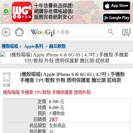
十年信譽商品保證!
線上分期銀行
×
網購容易價格超值!
服務完善絕對安心!
WooGii 與 綠界 合作，『信用卡分期付款』 與 『信用卡零利率
分期付款』 的配合銀行如下：
分期期數
提供分期之銀行
機殼呱呱
>
Apple系列
>
麻瓜軟殼
兆豐銀行、合作金庫、第一銀行、華南銀行、
彰化銀行、上海銀行、富邦銀行、國泰世華、
台灣企銀、台中銀行、匯豐銀行、華泰銀行、
3期
臺灣新光銀行、陽信銀行、聯邦銀行、遠東商
銀、元大銀行、永豐銀行、玉山銀行、凱基銀
[機殼喵喵] Apple iPhone 6 i6 6G 6S ( 4.7吋 ) 手機殼
行、星展銀行、台新銀行、安泰銀行、中國信
手機套 TPU軟殼 外殼 透明保護套 醜比頭 屁桃君
託、台灣樂天、三信商銀
收藏
機殼喵喵 手機套 TPU軟殼 手機保護套 透明外殼
兆豐銀行、合作金庫、第一銀行、華南銀行、
彰化銀行、上海銀行、富邦銀行、國泰世華、
定價
$ 790
元
台灣企銀、台中銀行、匯豐銀行、華泰銀行、
特價
$ 290
元
6期
臺灣新光銀行、陽信銀行、聯邦銀行、遠東商
現折
3 購物金
銀、元大銀行、永豐銀行、玉山銀行、凱基銀
287
回饋價
行、星展銀行、台新銀行、安泰銀行、中國信
商品類型
全新商品
託、台灣樂天、三信商銀
商品數量
10