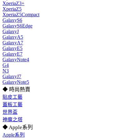
XperiaZ3+
XperiaZ5
XperiaZ5Compact
GalaxyS6
GalaxyS6Edge
GalaxyJ
GalaxyA5
GalaxyA7
GalaxyE5
GalaxyE7
GalaxyNote4
G4
N3
GalaxyJ7
GalaxyNote5
◆ 時尚熱賣
貼皮工藝
蓋板工藝
世界盃
神魔之塔
◆ Apple系列
Apple系列