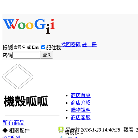
找回密碼
註 冊
帳號
記住我
密碼
登入
商店首頁
機殼呱呱
商店介紹
購物說明
商店客服
所有商品
發表於 2016-1-20 14:40:38
|
觀看: 2
◆ 相關配件
請稍候...