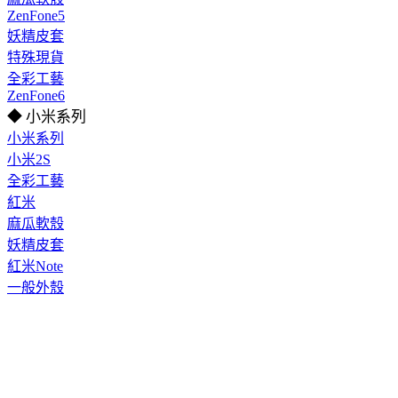
ZenFone5
妖精皮套
特殊現貨
全彩工藝
ZenFone6
◆ 小米系列
小米系列
小米2S
全彩工藝
紅米
麻瓜軟殼
妖精皮套
紅米Note
一般外殼