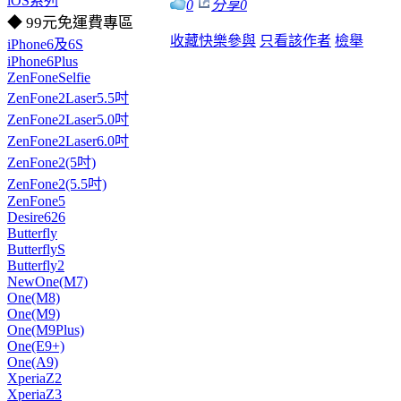
iOS系列
0
分享
0
◆ 99元免運費專區
收藏
快樂參與
只看該作者
檢舉
iPhone6及6S
iPhone6Plus
ZenFoneSelfie
ZenFone2Laser5.5吋
ZenFone2Laser5.0吋
ZenFone2Laser6.0吋
ZenFone2(5吋)
ZenFone2(5.5吋)
ZenFone5
Desire626
Butterfly
ButterflyS
Butterfly2
NewOne(M7)
One(M8)
One(M9)
One(M9Plus)
One(E9+)
One(A9)
XperiaZ2
XperiaZ3