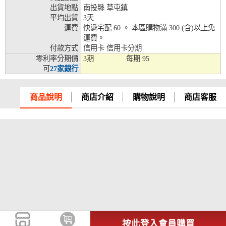
出貨地點
南投縣 草屯鎮
兆豐銀行、合作金庫、第一銀行、華南銀行、
平均出貨
3天
彰化銀行、上海銀行、富邦銀行、國泰世華、
運費
快遞宅配 60 。 本區購物滿 300 (含)以上免
台灣企銀、台中銀行、匯豐銀行、華泰銀行、
運費。
12期
臺灣新光銀行、陽信銀行、聯邦銀行、遠東商
付款方式
信用卡 信用卡分期
銀、元大銀行、永豐銀行、玉山銀行、凱基銀
零利率分期價
3期
每期
95
行、星展銀行、台新銀行、安泰銀行、中國信
可
27家銀行
託、台灣樂天、三信商銀
兆豐銀行、合作金庫、第一銀行、華南銀行、
商品說明
商店介紹
購物說明
商店客服
彰化銀行、上海銀行、富邦銀行、國泰世華、
台灣企銀、台中銀行、匯豐銀行、華泰銀行、
18期
臺灣新光銀行、陽信銀行、聯邦銀行、遠東商
銀、元大銀行、永豐銀行、玉山銀行、凱基銀
行、星展銀行、台新銀行、安泰銀行、中國信
託、台灣樂天
按此登入會員購買