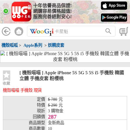
十年信譽商品保證!
線上分期銀行
×
網購容易價格超值!
服務完善絕對安心!
WooGii 與 綠界 合作，『信用卡分期付款』 與 『信用卡零利率
分期付款』 的配合銀行如下：
分期期數
提供分期之銀行
機殼呱呱
>
Apple系列
>
妖精皮套
兆豐銀行、合作金庫、第一銀行、華南銀行、
彰化銀行、上海銀行、富邦銀行、國泰世華、
台灣企銀、台中銀行、匯豐銀行、華泰銀行、
3期
臺灣新光銀行、陽信銀行、聯邦銀行、遠東商
銀、元大銀行、永豐銀行、玉山銀行、凱基銀
[ 機殼喵喵 ] Apple iPhone 5S 5G 5 5S i5 手機殼 韓國
行、星展銀行、台新銀行、安泰銀行、中國信
立體 手機皮套 粉櫻桃
託、台灣樂天、三信商銀
收藏
機殼喵喵 手機殼 現貨
兆豐銀行、合作金庫、第一銀行、華南銀行、
彰化銀行、上海銀行、富邦銀行、國泰世華、
定價
$ 780
元
台灣企銀、台中銀行、匯豐銀行、華泰銀行、
特價
$ 290
元
6期
臺灣新光銀行、陽信銀行、聯邦銀行、遠東商
現折
3 購物金
銀、元大銀行、永豐銀行、玉山銀行、凱基銀
287
回饋價
行、星展銀行、台新銀行、安泰銀行、中國信
商品類型
全新商品
託、台灣樂天、三信商銀
商品數量
10