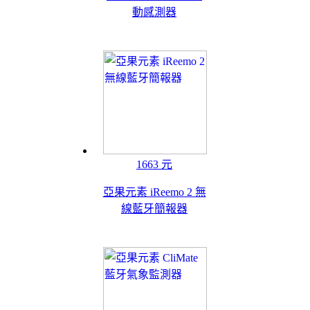
動感測器
1663 元
亞果元素 iReemo 2 無
線藍牙簡報器