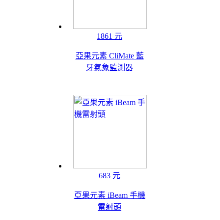
1861 元
亞果元素 CliMate 藍
牙氣象監測器
683 元
亞果元素 iBeam 手機
雷射頭