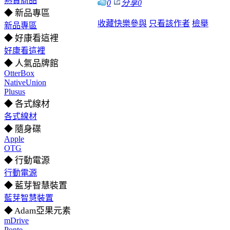
熱賣商品
0
分享
0
◆ 新品專區
收藏
快樂參與
只看該作者
檢舉
新品專區
◆ 好康看這裡
好康看這裡
◆ 人氣品牌館
OtterBox
NativeUnion
Plusus
◆ 各式線材
各式線材
◆ 隨身碟
Apple
OTG
◆ 行動電源
行動電源
◆ 藍芽智慧裝置
藍芽智慧裝置
◆ Adam亞果元素
mDrive
Ponte