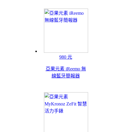
980 元
亞果元素 iReemo 無
線藍牙簡報器