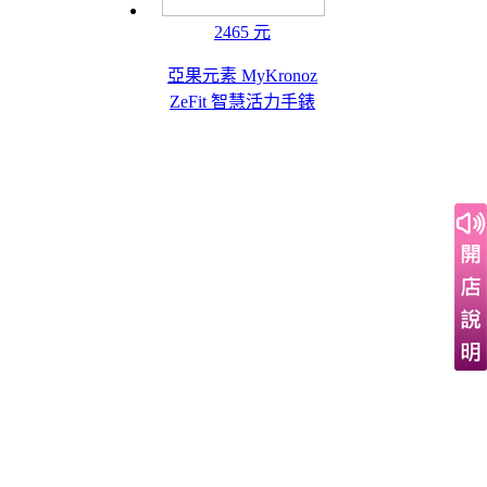
2465 元
亞果元素 MyKronoz
ZeFit 智慧活力手錶