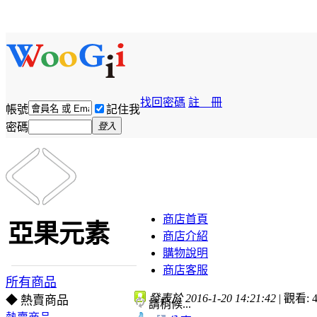
找回密碼
註 冊
帳號
記住我
密碼
登入
商店首頁
亞果元素
商店介紹
購物說明
商店客服
所有商品
發表於 2016-1-20 14:21:42
|
觀看: 4
◆ 熱賣商品
請稍候...