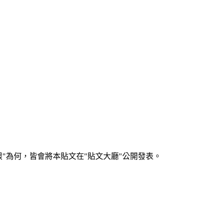
何，皆會將本貼文在"貼文大廳"公開發表。