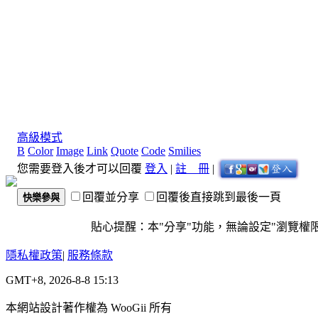
高級模式
B
Color
Image
Link
Quote
Code
Smilies
您需要登入後才可以回覆
登入
|
註 冊
|
回覆並分享
回覆後直接跳到最後一頁
快樂參與
貼心提醒：本"分享"功能，無論設定"瀏覽權限"為
隱私權政策
|
服務條款
GMT+8, 2026-8-8 15:13
本網站設計著作權為 WooGii 所有