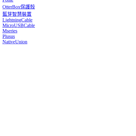
OtterBox保護殼
藍芽智慧裝置
LightningCable
MicroUSBCable
Mseries
Plusus
NativeUnion