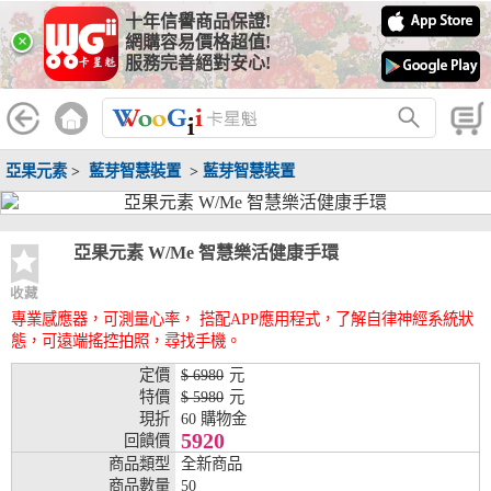
十年信譽商品保證!
線上分期銀行
×
網購容易價格超值!
服務完善絕對安心!
WooGii 與 綠界 合作，『信用卡分期付款』 與 『信用卡零利率
分期付款』 的配合銀行如下：
分期期數
提供分期之銀行
亞果元素
>
藍芽智慧裝置
>
藍芽智慧裝置
兆豐銀行、合作金庫、第一銀行、華南銀行、
彰化銀行、上海銀行、富邦銀行、國泰世華、
台灣企銀、台中銀行、匯豐銀行、華泰銀行、
3期
臺灣新光銀行、陽信銀行、聯邦銀行、遠東商
亞果元素 W/Me 智慧樂活健康手環
銀、元大銀行、永豐銀行、玉山銀行、凱基銀
行、星展銀行、台新銀行、安泰銀行、中國信
收藏
託、台灣樂天、三信商銀
專業感應器，可測量心率， 搭配APP應用程式，了解自律神經系統狀
態，可遠端搖控拍照，尋找手機。
兆豐銀行、合作金庫、第一銀行、華南銀行、
彰化銀行、上海銀行、富邦銀行、國泰世華、
定價
$ 6980
元
台灣企銀、台中銀行、匯豐銀行、華泰銀行、
特價
$ 5980
元
6期
臺灣新光銀行、陽信銀行、聯邦銀行、遠東商
現折
60 購物金
銀、元大銀行、永豐銀行、玉山銀行、凱基銀
5920
回饋價
行、星展銀行、台新銀行、安泰銀行、中國信
商品類型
全新商品
託、台灣樂天、三信商銀
商品數量
50