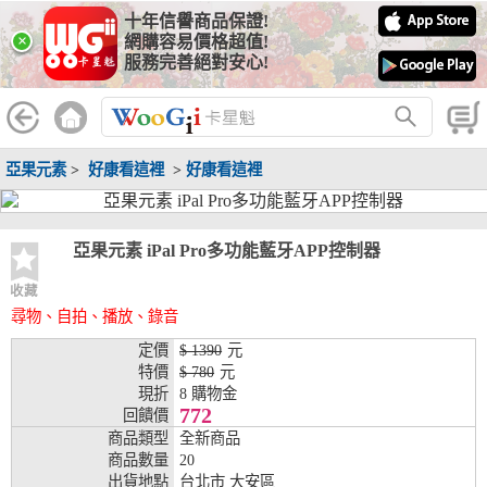
十年信譽商品保證!
線上分期銀行
×
網購容易價格超值!
服務完善絕對安心!
WooGii 與 綠界 合作，『信用卡分期付款』 與 『信用卡零利率
分期付款』 的配合銀行如下：
分期期數
提供分期之銀行
亞果元素
>
好康看這裡
>
好康看這裡
兆豐銀行、合作金庫、第一銀行、華南銀行、
彰化銀行、上海銀行、富邦銀行、國泰世華、
台灣企銀、台中銀行、匯豐銀行、華泰銀行、
3期
臺灣新光銀行、陽信銀行、聯邦銀行、遠東商
亞果元素 iPal Pro多功能藍牙APP控制器
銀、元大銀行、永豐銀行、玉山銀行、凱基銀
行、星展銀行、台新銀行、安泰銀行、中國信
收藏
託、台灣樂天、三信商銀
尋物、自拍、播放、錄音
兆豐銀行、合作金庫、第一銀行、華南銀行、
定價
$ 1390
元
彰化銀行、上海銀行、富邦銀行、國泰世華、
特價
$ 780
元
台灣企銀、台中銀行、匯豐銀行、華泰銀行、
現折
8 購物金
6期
臺灣新光銀行、陽信銀行、聯邦銀行、遠東商
772
回饋價
銀、元大銀行、永豐銀行、玉山銀行、凱基銀
商品類型
全新商品
行、星展銀行、台新銀行、安泰銀行、中國信
商品數量
20
託、台灣樂天、三信商銀
出貨地點
台北市 大安區