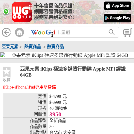
十年信譽商品保證!
線上分期銀行
×
網購容易價格超值!
服務完善絕對安心!
WooGii 與 綠界 合作，『信用卡分期付款』 與 『信用卡零利率
分期付款』 的配合銀行如下：
分期期數
提供分期之銀行
亞果元素
>
熱賣商品
>
熱賣商品
兆豐銀行、合作金庫、第一銀行、華南銀行、
彰化銀行、上海銀行、富邦銀行、國泰世華、
台灣企銀、台中銀行、匯豐銀行、華泰銀行、
3期
臺灣新光銀行、陽信銀行、聯邦銀行、遠東商
亞果元素 iKlips 極速多媒體行動碟 Apple MFi 認證
銀、元大銀行、永豐銀行、玉山銀行、凱基銀
64GB
行、星展銀行、台新銀行、安泰銀行、中國信
收藏
託、台灣樂天、三信商銀
iKlips-iPhone/iPad專用隨身碟
兆豐銀行、合作金庫、第一銀行、華南銀行、
定價
$ 4790
元
彰化銀行、上海銀行、富邦銀行、國泰世華、
特價
$ 3990
元
台灣企銀、台中銀行、匯豐銀行、華泰銀行、
現折
40 購物金
6期
臺灣新光銀行、陽信銀行、聯邦銀行、遠東商
3950
回饋價
銀、元大銀行、永豐銀行、玉山銀行、凱基銀
商品類型
全新商品
行、星展銀行、台新銀行、安泰銀行、中國信
商品數量
30
託、台灣樂天、三信商銀
出貨地點
台北市 大安區