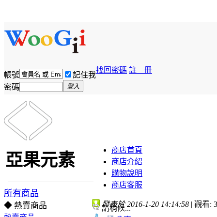
找回密碼
註 冊
帳號
記住我
密碼
登入
商店首頁
亞果元素
商店介紹
購物說明
商店客服
所有商品
發表於 2016-1-20 14:14:58
|
觀看: 3
◆ 熱賣商品
請稍候...