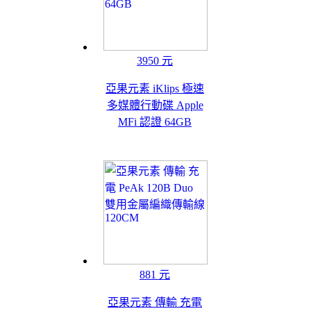
3950 元
亞果元素 iKlips 極速
多媒體行動碟 Apple
MFi 認證 64GB
881 元
亞果元素 傳輸 充電