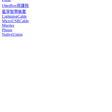
OtterBox保護殼
藍芽智慧裝置
LightningCable
MicroUSBCable
Mseries
Plusus
NativeUnion