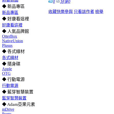
熱賣商品
0
分享
0
◆ 新品專區
收藏
快樂參與
只看該作者
檢舉
新品專區
◆ 好康看這裡
好康看這裡
◆ 人氣品牌館
OtterBox
NativeUnion
Plusus
◆ 各式線材
各式線材
◆ 隨身碟
Apple
OTG
◆ 行動電源
行動電源
◆ 藍芽智慧裝置
藍芽智慧裝置
◆ Adam亞果元素
mDrive
Ponte