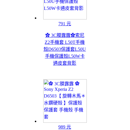
791 元
✿ 3C膜露露✿索尼
Z2手機套 L50T手機
殼D6503保護套L50U
手機保護殼L50W卡
通皮套背影
989 元