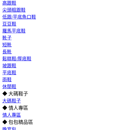
高跟鞋
尖頭粗跟鞋
低跟/平底魚口鞋
豆豆鞋
羅馬平底鞋
靴子
短靴
長靴
鬆糕鞋/厚底鞋
坡跟鞋
平底鞋
雨鞋
休閒鞋
◆ 大碼鞋子
大碼鞋子
◆ 情人專區
情人專區
◆ 包包精品區
晚宴包