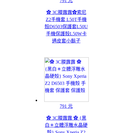
791 元
✿ 3C膜露露✿索尼
Z2手機套 L50T手機
殼D6503保護套L50U
手機保護殼L50W卡
通皮套小鬍子
791 元
✿ 3C膜露露 ✿ {黑
白＊立體浮雕水晶硬
殼} Sony Xperia Z2