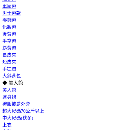
單肩包
男士包款
零錢包
化妝包
後背包
手拿包
斜背包
長皮夾
短皮夾
手提包
大斜背包
◆ 美人館
美人館
連身裙
禮服披肩外套
超大尺碼70公斤以上
中大尺碼(秋冬)
上衣