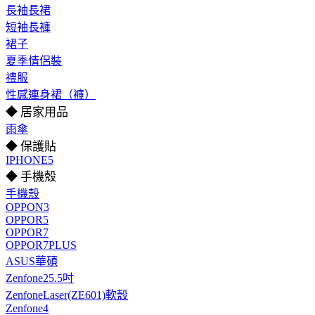
長袖長裙
短袖長褲
裙子
夏季情侶裝
禮服
性感連身裙（褲）
◆ 居家用品
雨傘
◆ 保護貼
IPHONE5
◆ 手機殼
手機殼
OPPON3
OPPOR5
OPPOR7
OPPOR7PLUS
ASUS華碩
Zenfone25.5吋
ZenfoneLaser(ZE601)軟殼
Zenfone4