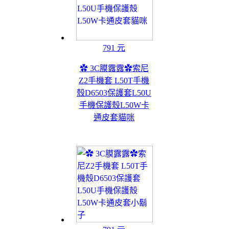
791 元
✿ 3C膜露露✿索尼
Z2手機套 L50T手機
殼D6503保護套L50U
手機保護殼L50W卡
通皮套貓咪