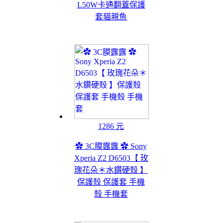
L50W卡通翻蓋保護
套貓親魚
1286 元
✿ 3C膜露露 ✿ Sony
Xperia Z2 D6503【 玫
瑰花朵＊水鑽硬殼 】
保護殼 保護套 手機
殼 手機套