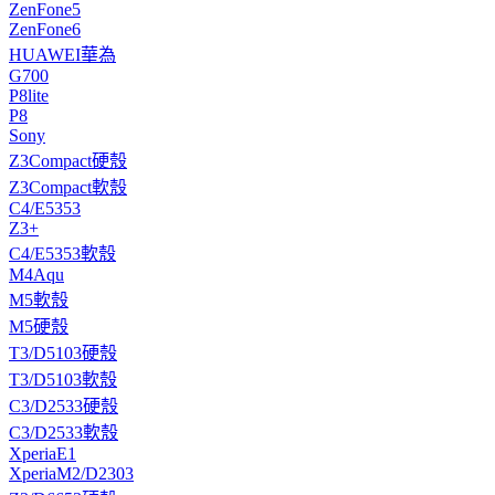
ZenFone5
ZenFone6
HUAWEI華為
G700
P8lite
P8
Sony
Z3Compact硬殼
Z3Compact軟殼
C4/E5353
Z3+
C4/E5353軟殼
M4Aqu
M5軟殼
M5硬殼
T3/D5103硬殼
T3/D5103軟殼
C3/D2533硬殼
C3/D2533軟殼
XperiaE1
XperiaM2/D2303