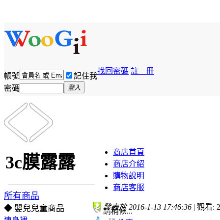
找回密碼
註 冊
帳號
記住我
密碼
登入
商店首頁
3c膜露露
商店介紹
購物說明
商店客服
所有商品
發表於 2016-1-13 17:46:36
|
觀看: 2
◆ 嬰兒兒童商品
請稍候...