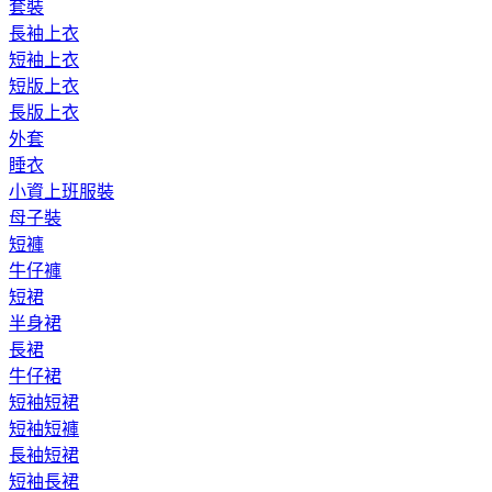
套裝
長袖上衣
短袖上衣
短版上衣
長版上衣
外套
睡衣
小資上班服裝
母子裝
短褲
牛仔褲
短裙
半身裙
長裙
牛仔裙
短袖短裙
短袖短褲
長袖短裙
短袖長裙