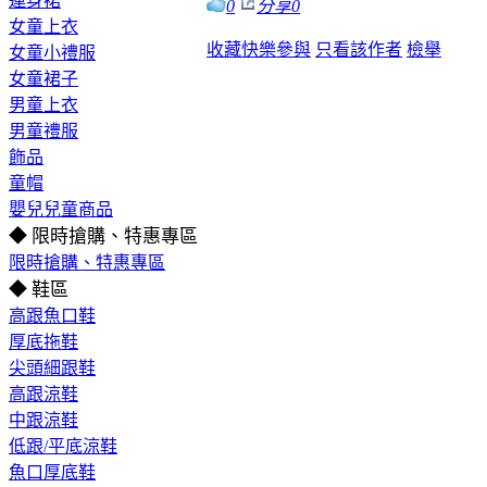
連身裙
0
分享
0
女童上衣
收藏
快樂參與
只看該作者
檢舉
女童小禮服
女童裙子
男童上衣
男童禮服
飾品
童帽
嬰兒兒童商品
◆ 限時搶購、特惠專區
限時搶購、特惠專區
◆ 鞋區
高跟魚口鞋
厚底拖鞋
尖頭細跟鞋
高跟涼鞋
中跟涼鞋
低跟/平底涼鞋
魚口厚底鞋