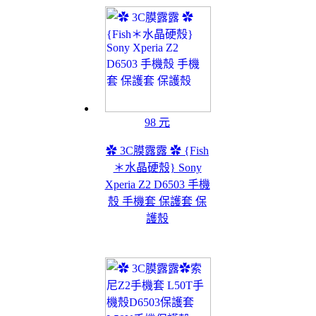
98 元
✿ 3C膜露露 ✿ {Fish
＊水晶硬殼} Sony
Xperia Z2 D6503 手機
殼 手機套 保護套 保
護殼