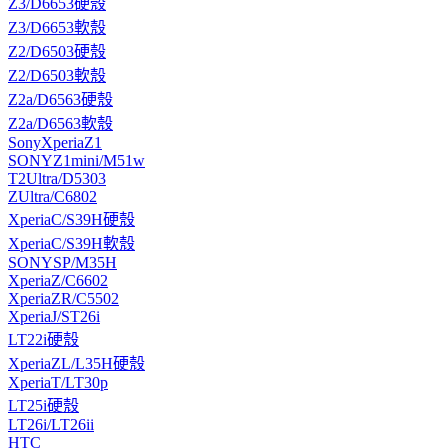
Z3/D6653硬殼
Z3/D6653軟殼
Z2/D6503硬殼
Z2/D6503軟殼
Z2a/D6563硬殼
Z2a/D6563軟殼
SonyXperiaZ1
SONYZ1mini/M51w
T2Ultra/D5303
ZUltra/C6802
XperiaC/S39H硬殼
XperiaC/S39H軟殼
SONYSP/M35H
XperiaZ/C6602
XperiaZR/C5502
XperiaJ/ST26i
LT22i硬殼
XperiaZL/L35H硬殼
XperiaT/LT30p
LT25i硬殼
LT26i/LT26ii
HTC