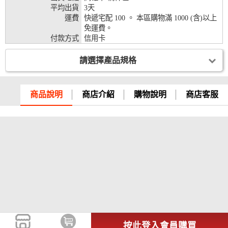
平均出貨
3天
兆豐銀行、合作金庫、第一銀行、華南銀行、
運費
快遞宅配 100 。 本區購物滿 1000 (含)以上
彰化銀行、上海銀行、富邦銀行、國泰世華、
免運費。
台灣企銀、台中銀行、匯豐銀行、華泰銀行、
付款方式
信用卡
12期
臺灣新光銀行、陽信銀行、聯邦銀行、遠東商
銀、元大銀行、永豐銀行、玉山銀行、凱基銀
請選擇產品規格
行、星展銀行、台新銀行、安泰銀行、中國信
託、台灣樂天、三信商銀
兆豐銀行、合作金庫、第一銀行、華南銀行、
商品說明
商店介紹
購物說明
商店客服
彰化銀行、上海銀行、富邦銀行、國泰世華、
台灣企銀、台中銀行、匯豐銀行、華泰銀行、
18期
臺灣新光銀行、陽信銀行、聯邦銀行、遠東商
銀、元大銀行、永豐銀行、玉山銀行、凱基銀
行、星展銀行、台新銀行、安泰銀行、中國信
託、台灣樂天
按此登入會員購買