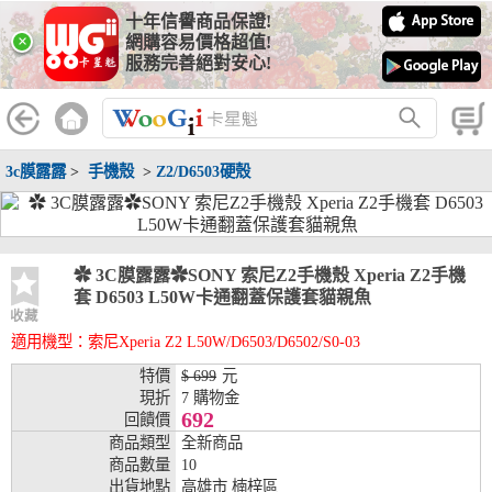
十年信譽商品保證!
線上分期銀行
×
網購容易價格超值!
服務完善絕對安心!
WooGii 與 綠界 合作，『信用卡分期付款』 與 『信用卡零利率
分期付款』 的配合銀行如下：
分期期數
提供分期之銀行
3c膜露露
>
手機殼
>
Z2/D6503硬殼
兆豐銀行、合作金庫、第一銀行、華南銀行、
彰化銀行、上海銀行、富邦銀行、國泰世華、
台灣企銀、台中銀行、匯豐銀行、華泰銀行、
3期
臺灣新光銀行、陽信銀行、聯邦銀行、遠東商
銀、元大銀行、永豐銀行、玉山銀行、凱基銀
✿ 3C膜露露✿SONY 索尼Z2手機殼 Xperia Z2手機
行、星展銀行、台新銀行、安泰銀行、中國信
套 D6503 L50W卡通翻蓋保護套貓親魚
託、台灣樂天、三信商銀
收藏
適用機型：索尼Xperia Z2 L50W/D6503/D6502/S0-03
兆豐銀行、合作金庫、第一銀行、華南銀行、
彰化銀行、上海銀行、富邦銀行、國泰世華、
特價
$ 699
元
台灣企銀、台中銀行、匯豐銀行、華泰銀行、
現折
7 購物金
6期
臺灣新光銀行、陽信銀行、聯邦銀行、遠東商
692
回饋價
銀、元大銀行、永豐銀行、玉山銀行、凱基銀
商品類型
全新商品
行、星展銀行、台新銀行、安泰銀行、中國信
商品數量
10
託、台灣樂天、三信商銀
出貨地點
高雄市 楠梓區