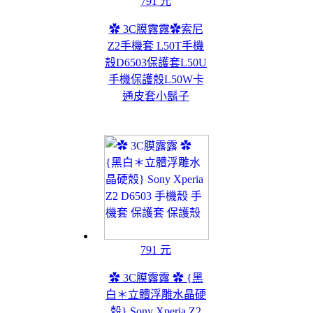
791 元
✿ 3C膜露露✿索尼
Z2手機套 L50T手機
殼D6503保護套L50U
手機保護殼L50W卡
通皮套小鬍子
791 元
✿ 3C膜露露 ✿ {黑
白＊立體浮雕水晶硬
殼} Sony Xperia Z2