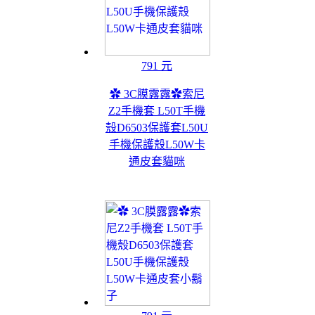
791 元
✿ 3C膜露露✿索尼
Z2手機套 L50T手機
殼D6503保護套L50U
手機保護殼L50W卡
通皮套貓咪