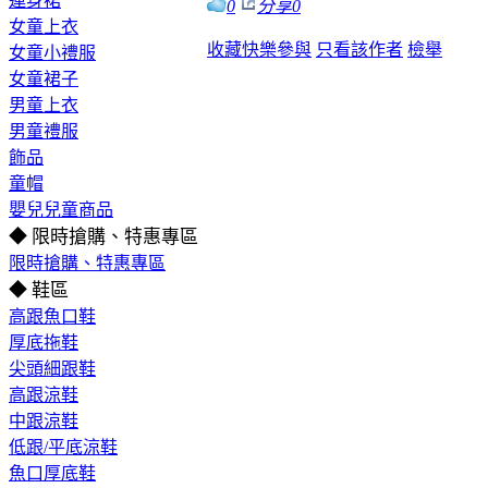
連身裙
0
分享
0
女童上衣
收藏
快樂參與
只看該作者
檢舉
女童小禮服
女童裙子
男童上衣
男童禮服
飾品
童帽
嬰兒兒童商品
◆ 限時搶購、特惠專區
限時搶購、特惠專區
◆ 鞋區
高跟魚口鞋
厚底拖鞋
尖頭細跟鞋
高跟涼鞋
中跟涼鞋
低跟/平底涼鞋
魚口厚底鞋