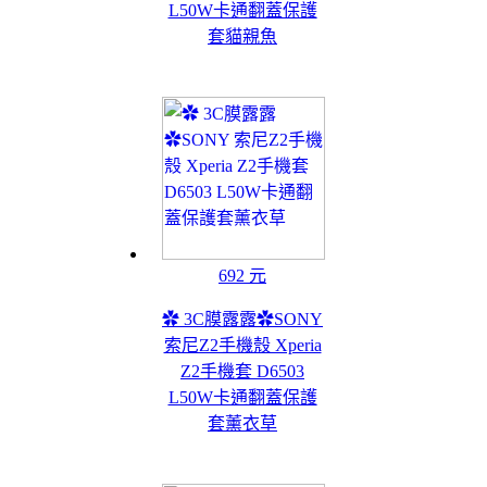
L50W卡通翻蓋保護
套貓親魚
692 元
✿ 3C膜露露✿SONY
索尼Z2手機殼 Xperia
Z2手機套 D6503
L50W卡通翻蓋保護
套薰衣草