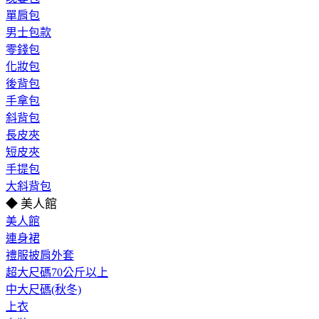
單肩包
男士包款
零錢包
化妝包
後背包
手拿包
斜背包
長皮夾
短皮夾
手提包
大斜背包
◆ 美人館
美人館
連身裙
禮服披肩外套
超大尺碼70公斤以上
中大尺碼(秋冬)
上衣