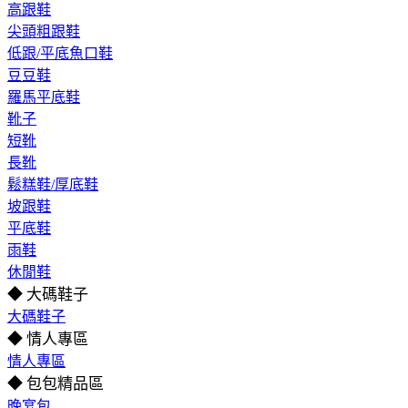
高跟鞋
尖頭粗跟鞋
低跟/平底魚口鞋
豆豆鞋
羅馬平底鞋
靴子
短靴
長靴
鬆糕鞋/厚底鞋
坡跟鞋
平底鞋
雨鞋
休閒鞋
◆ 大碼鞋子
大碼鞋子
◆ 情人專區
情人專區
◆ 包包精品區
晚宴包