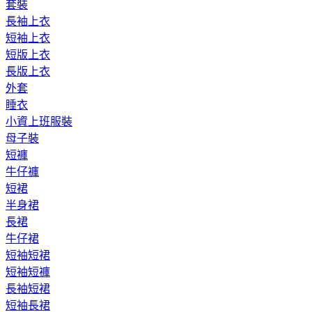
套裝
長袖上衣
短袖上衣
短版上衣
長版上衣
外套
睡衣
小資上班服裝
母子裝
短褲
牛仔褲
短裙
半身裙
長裙
牛仔裙
短袖短裙
短袖短褲
長袖短裙
短袖長裙