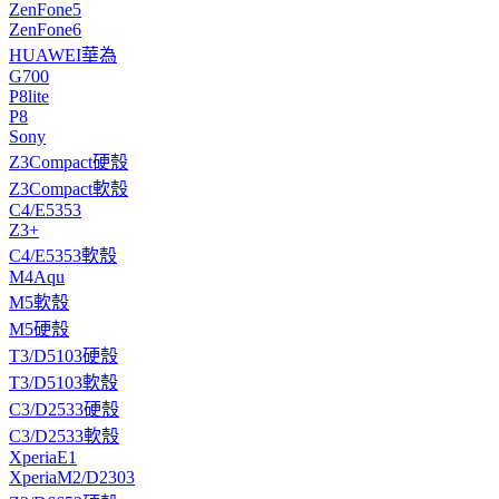
ZenFone5
ZenFone6
HUAWEI華為
G700
P8lite
P8
Sony
Z3Compact硬殼
Z3Compact軟殼
C4/E5353
Z3+
C4/E5353軟殼
M4Aqu
M5軟殼
M5硬殼
T3/D5103硬殼
T3/D5103軟殼
C3/D2533硬殼
C3/D2533軟殼
XperiaE1
XperiaM2/D2303