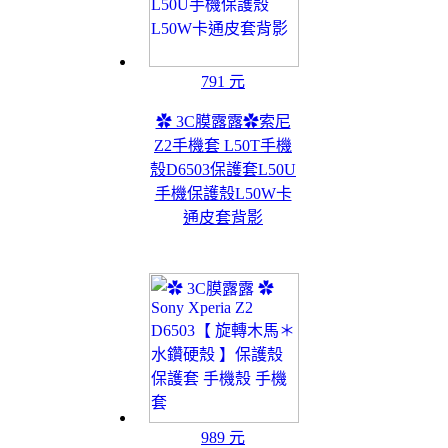
791 元
✿ 3C膜露露✿索尼
Z2手機套 L50T手機
殼D6503保護套L50U
手機保護殼L50W卡
通皮套背影
989 元