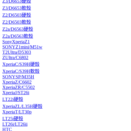
Z3/D6653硬殼
Z3/D6653軟殼
Z2/D6503硬殼
Z2/D6503軟殼
Z2a/D6563硬殼
Z2a/D6563軟殼
SonyXperiaZ1
SONYZ1mini/M51w
T2Ultra/D5303
ZUltra/C6802
XperiaC/S39H硬殼
XperiaC/S39H軟殼
SONYSP/M35H
XperiaZ/C6602
XperiaZR/C5502
XperiaJ/ST26i
LT22i硬殼
XperiaZL/L35H硬殼
XperiaT/LT30p
LT25i硬殼
LT26i/LT26ii
HTC