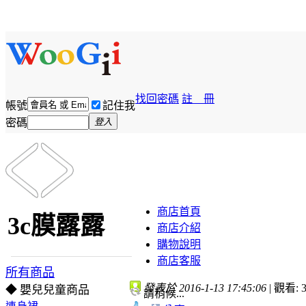
找回密碼
註 冊
帳號
記住我
密碼
登入
商店首頁
3c膜露露
商店介紹
購物說明
商店客服
所有商品
發表於 2016-1-13 17:45:06
|
觀看: 3
◆ 嬰兒兒童商品
請稍候...