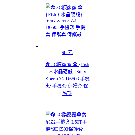
98 元
✿ 3C膜露露 ✿ {Fish
＊水晶硬殼} Sony
Xperia Z2 D6503 手機
殼 手機套 保護套 保
護殼