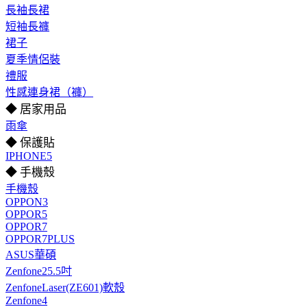
長袖長裙
短袖長褲
裙子
夏季情侶裝
禮服
性感連身裙（褲）
◆ 居家用品
雨傘
◆ 保護貼
IPHONE5
◆ 手機殼
手機殼
OPPON3
OPPOR5
OPPOR7
OPPOR7PLUS
ASUS華碩
Zenfone25.5吋
ZenfoneLaser(ZE601)軟殼
Zenfone4