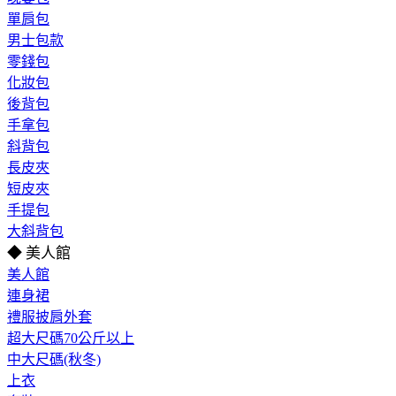
單肩包
男士包款
零錢包
化妝包
後背包
手拿包
斜背包
長皮夾
短皮夾
手提包
大斜背包
◆ 美人館
美人館
連身裙
禮服披肩外套
超大尺碼70公斤以上
中大尺碼(秋冬)
上衣