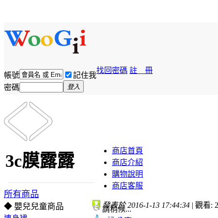
找回密碼
註 冊
帳號
記住我
密碼
登入
商店首頁
3c膜露露
商店介紹
購物說明
商店客服
所有商品
發表於 2016-1-13 17:44:34
|
觀看: 2
◆ 嬰兒兒童商品
請稍候...