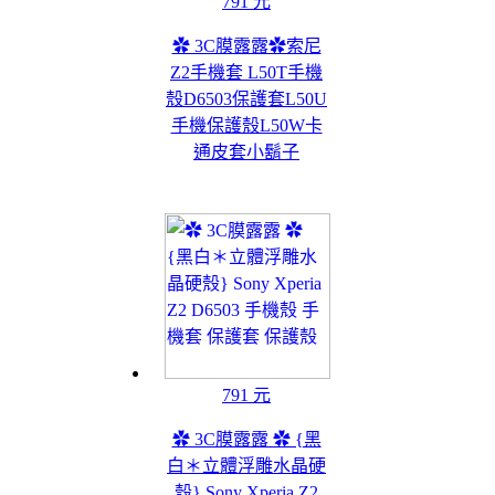
791 元
✿ 3C膜露露✿索尼
Z2手機套 L50T手機
殼D6503保護套L50U
手機保護殼L50W卡
通皮套小鬍子
791 元
✿ 3C膜露露 ✿ {黑
白＊立體浮雕水晶硬
殼} Sony Xperia Z2