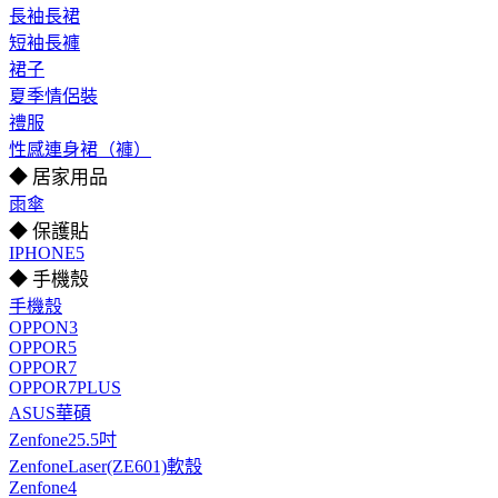
長袖長裙
短袖長褲
裙子
夏季情侶裝
禮服
性感連身裙（褲）
◆ 居家用品
雨傘
◆ 保護貼
IPHONE5
◆ 手機殼
手機殼
OPPON3
OPPOR5
OPPOR7
OPPOR7PLUS
ASUS華碩
Zenfone25.5吋
ZenfoneLaser(ZE601)軟殼
Zenfone4