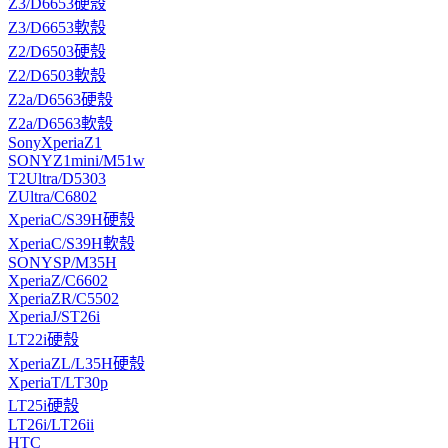
Z3/D6653硬殼
Z3/D6653軟殼
Z2/D6503硬殼
Z2/D6503軟殼
Z2a/D6563硬殼
Z2a/D6563軟殼
SonyXperiaZ1
SONYZ1mini/M51w
T2Ultra/D5303
ZUltra/C6802
XperiaC/S39H硬殼
XperiaC/S39H軟殼
SONYSP/M35H
XperiaZ/C6602
XperiaZR/C5502
XperiaJ/ST26i
LT22i硬殼
XperiaZL/L35H硬殼
XperiaT/LT30p
LT25i硬殼
LT26i/LT26ii
HTC