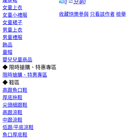
連身裙
0
分享
0
女童上衣
收藏
快樂參與
只看該作者
檢舉
女童小禮服
女童裙子
男童上衣
男童禮服
飾品
童帽
嬰兒兒童商品
◆ 限時搶購、特惠專區
限時搶購、特惠專區
◆ 鞋區
高跟魚口鞋
厚底拖鞋
尖頭細跟鞋
高跟涼鞋
中跟涼鞋
低跟/平底涼鞋
魚口厚底鞋