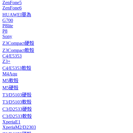
ZenFone5
ZenFone6
HUAWEI華為
G700
P8lite
P8
Sony
Z3Compact硬殼
Z3Compact軟殼
C4/E5353
Z3+
C4/E5353軟殼
M4Aqu
M5軟殼
M5硬殼
T3/D5103硬殼
T3/D5103軟殼
C3/D2533硬殼
C3/D2533軟殼
XperiaE1
XperiaM2/D2303