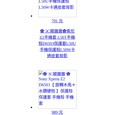
791 元
✿ 3C膜露露✿索尼
Z2手機套 L50T手機
殼D6503保護套L50U
手機保護殼L50W卡
通皮套背影
989 元