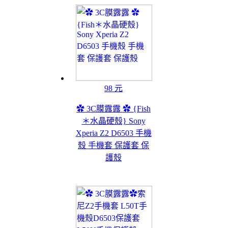
98 元
✿ 3C膜露露 ✿ {Fish
＊水晶硬殼} Sony
Xperia Z2 D6503 手機
殼 手機套 保護套 保
護殼