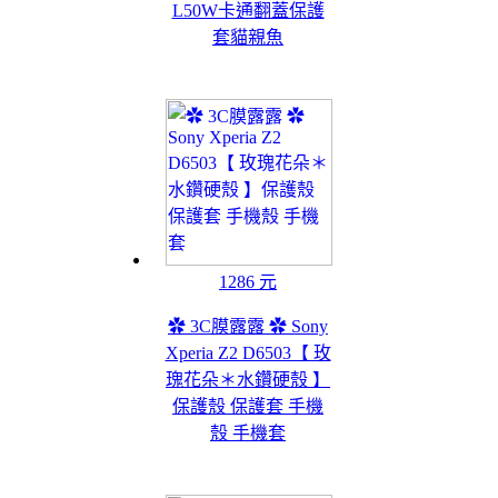
L50W卡通翻蓋保護
套貓親魚
1286 元
✿ 3C膜露露 ✿ Sony
Xperia Z2 D6503【 玫
瑰花朵＊水鑽硬殼 】
保護殼 保護套 手機
殼 手機套