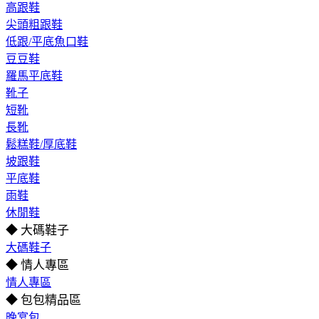
高跟鞋
尖頭粗跟鞋
低跟/平底魚口鞋
豆豆鞋
羅馬平底鞋
靴子
短靴
長靴
鬆糕鞋/厚底鞋
坡跟鞋
平底鞋
雨鞋
休閒鞋
◆ 大碼鞋子
大碼鞋子
◆ 情人專區
情人專區
◆ 包包精品區
晚宴包