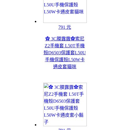
791 元
✿ 3C膜露露✿索尼
Z2手機套 L50T手機
殼D6503保護套L50U
手機保護殼L50W卡
通皮套貓咪