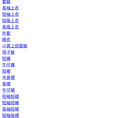
套裝
長袖上衣
短袖上衣
短版上衣
長版上衣
外套
睡衣
小資上班服裝
母子裝
短褲
牛仔褲
短裙
半身裙
長裙
牛仔裙
短袖短裙
短袖短褲
長袖短裙
短袖長裙