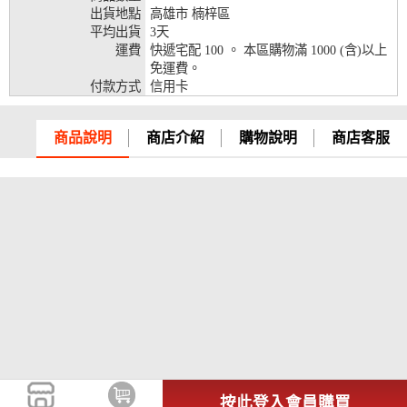
出貨地點
高雄市 楠梓區
兆豐銀行、合作金庫、第一銀行、華南銀行、
平均出貨
3天
彰化銀行、上海銀行、富邦銀行、國泰世華、
運費
快遞宅配 100 。 本區購物滿 1000 (含)以上
台灣企銀、台中銀行、匯豐銀行、華泰銀行、
免運費。
12期
臺灣新光銀行、陽信銀行、聯邦銀行、遠東商
付款方式
信用卡
銀、元大銀行、永豐銀行、玉山銀行、凱基銀
行、星展銀行、台新銀行、安泰銀行、中國信
託、台灣樂天、三信商銀
商品說明
商店介紹
購物說明
商店客服
兆豐銀行、合作金庫、第一銀行、華南銀行、
彰化銀行、上海銀行、富邦銀行、國泰世華、
台灣企銀、台中銀行、匯豐銀行、華泰銀行、
18期
臺灣新光銀行、陽信銀行、聯邦銀行、遠東商
銀、元大銀行、永豐銀行、玉山銀行、凱基銀
行、星展銀行、台新銀行、安泰銀行、中國信
託、台灣樂天
按此登入會員購買