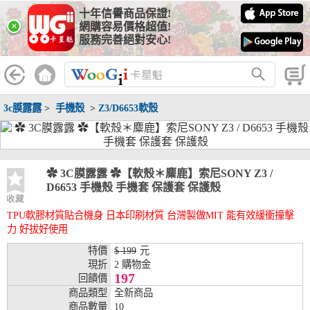
十年信譽商品保證!
線上分期銀行
×
網購容易價格超值!
服務完善絕對安心!
WooGii 與 綠界 合作，『信用卡分期付款』 與 『信用卡零利率
分期付款』 的配合銀行如下：
分期期數
提供分期之銀行
3c膜露露
>
手機殼
>
Z3/D6653軟殼
兆豐銀行、合作金庫、第一銀行、華南銀行、
彰化銀行、上海銀行、富邦銀行、國泰世華、
台灣企銀、台中銀行、匯豐銀行、華泰銀行、
3期
臺灣新光銀行、陽信銀行、聯邦銀行、遠東商
銀、元大銀行、永豐銀行、玉山銀行、凱基銀
✿ 3C膜露露 ✿【軟殼＊麋鹿】索尼SONY Z3 /
行、星展銀行、台新銀行、安泰銀行、中國信
D6653 手機殼 手機套 保護套 保護殼
託、台灣樂天、三信商銀
收藏
TPU軟膠材質貼合機身 日本印刷材質 台灣製做MIT 能有效緩衝撞擊
兆豐銀行、合作金庫、第一銀行、華南銀行、
力 好拔好使用
彰化銀行、上海銀行、富邦銀行、國泰世華、
台灣企銀、台中銀行、匯豐銀行、華泰銀行、
特價
$ 199
元
6期
臺灣新光銀行、陽信銀行、聯邦銀行、遠東商
現折
2 購物金
銀、元大銀行、永豐銀行、玉山銀行、凱基銀
197
回饋價
行、星展銀行、台新銀行、安泰銀行、中國信
商品類型
全新商品
託、台灣樂天、三信商銀
商品數量
10