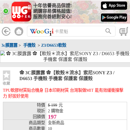
十年信譽商品保證!
線上分期銀行
×
網購容易價格超值!
服務完善絕對安心!
WooGii 與 綠界 合作，『信用卡分期付款』 與 『信用卡零利率
分期付款』 的配合銀行如下：
分期期數
提供分期之銀行
3c膜露露
>
手機殼
>
Z3/D6653軟殼
兆豐銀行、合作金庫、第一銀行、華南銀行、
彰化銀行、上海銀行、富邦銀行、國泰世華、
台灣企銀、台中銀行、匯豐銀行、華泰銀行、
3期
臺灣新光銀行、陽信銀行、聯邦銀行、遠東商
銀、元大銀行、永豐銀行、玉山銀行、凱基銀
✿ 3C膜露露 ✿【軟殼＊流水】索尼SONY Z3 /
行、星展銀行、台新銀行、安泰銀行、中國信
D6653 手機殼 手機套 保護套 保護殼
託、台灣樂天、三信商銀
收藏
TPU軟膠材質貼合機身 日本印刷材質 台灣製做MIT 能有效緩衝撞擊
兆豐銀行、合作金庫、第一銀行、華南銀行、
力 好拔好使用
彰化銀行、上海銀行、富邦銀行、國泰世華、
台灣企銀、台中銀行、匯豐銀行、華泰銀行、
特價
$ 199
元
6期
臺灣新光銀行、陽信銀行、聯邦銀行、遠東商
現折
2 購物金
銀、元大銀行、永豐銀行、玉山銀行、凱基銀
197
回饋價
行、星展銀行、台新銀行、安泰銀行、中國信
商品類型
全新商品
託、台灣樂天、三信商銀
商品數量
10