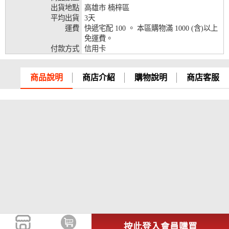
出貨地點
高雄市 楠梓區
兆豐銀行、合作金庫、第一銀行、華南銀行、
平均出貨
3天
彰化銀行、上海銀行、富邦銀行、國泰世華、
運費
快遞宅配 100 。 本區購物滿 1000 (含)以上
台灣企銀、台中銀行、匯豐銀行、華泰銀行、
免運費。
12期
臺灣新光銀行、陽信銀行、聯邦銀行、遠東商
付款方式
信用卡
銀、元大銀行、永豐銀行、玉山銀行、凱基銀
行、星展銀行、台新銀行、安泰銀行、中國信
託、台灣樂天、三信商銀
商品說明
商店介紹
購物說明
商店客服
兆豐銀行、合作金庫、第一銀行、華南銀行、
彰化銀行、上海銀行、富邦銀行、國泰世華、
台灣企銀、台中銀行、匯豐銀行、華泰銀行、
18期
臺灣新光銀行、陽信銀行、聯邦銀行、遠東商
銀、元大銀行、永豐銀行、玉山銀行、凱基銀
行、星展銀行、台新銀行、安泰銀行、中國信
託、台灣樂天
按此登入會員購買