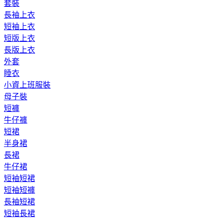
套裝
長袖上衣
短袖上衣
短版上衣
長版上衣
外套
睡衣
小資上班服裝
母子裝
短褲
牛仔褲
短裙
半身裙
長裙
牛仔裙
短袖短裙
短袖短褲
長袖短裙
短袖長裙