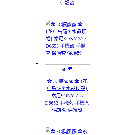
保護殼
98 元
✿ 3C膜露露 ✿ {花
中鳥籠＊水晶硬殼}
索尼SONY Z3 /
D6653 手機殼 手機套
保護套 保護殼