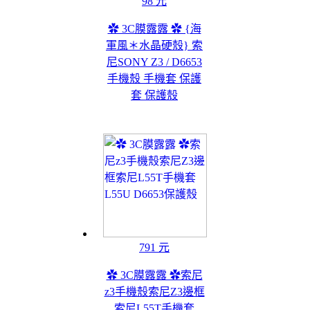
98 元
✿ 3C膜露露 ✿ {海
軍風＊水晶硬殼} 索
尼SONY Z3 / D6653
手機殼 手機套 保護
套 保護殼
791 元
✿ 3C膜露露 ✿索尼
z3手機殼索尼Z3邊框
索尼L55T手機套