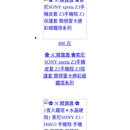
890 元
✿ 3C膜露露 ✿索尼
SONY xperia Z3手機
皮套 Z3手機殼 Z3保
護套 開視窗卡通彩繪
鐵塔系列