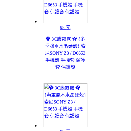
98 元
✿ 3C膜露露 ✿ {冬
季鴞＊水晶硬殼} 索
尼SONY Z3 / D6653
手機殼 手機套 保護
套 保護殼