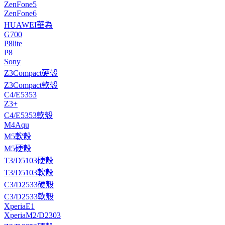
ZenFone5
ZenFone6
HUAWEI華為
G700
P8lite
P8
Sony
Z3Compact硬殼
Z3Compact軟殼
C4/E5353
Z3+
C4/E5353軟殼
M4Aqu
M5軟殼
M5硬殼
T3/D5103硬殼
T3/D5103軟殼
C3/D2533硬殼
C3/D2533軟殼
XperiaE1
XperiaM2/D2303