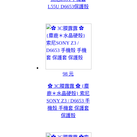
L55U D6653保護殼
98 元
✿ 3C膜露露 ✿ {麋
鹿＊水晶硬殼} 索尼
SONY Z3 / D6653 手
機殼 手機套 保護套
保護殼