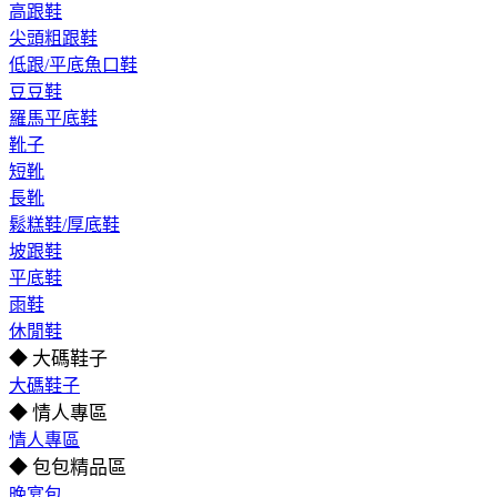
高跟鞋
尖頭粗跟鞋
低跟/平底魚口鞋
豆豆鞋
羅馬平底鞋
靴子
短靴
長靴
鬆糕鞋/厚底鞋
坡跟鞋
平底鞋
雨鞋
休閒鞋
◆ 大碼鞋子
大碼鞋子
◆ 情人專區
情人專區
◆ 包包精品區
晚宴包