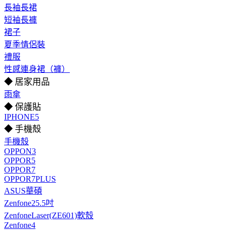
長袖長裙
短袖長褲
裙子
夏季情侶裝
禮服
性感連身裙（褲）
◆ 居家用品
雨傘
◆ 保護貼
IPHONE5
◆ 手機殼
手機殼
OPPON3
OPPOR5
OPPOR7
OPPOR7PLUS
ASUS華碩
Zenfone25.5吋
ZenfoneLaser(ZE601)軟殼
Zenfone4