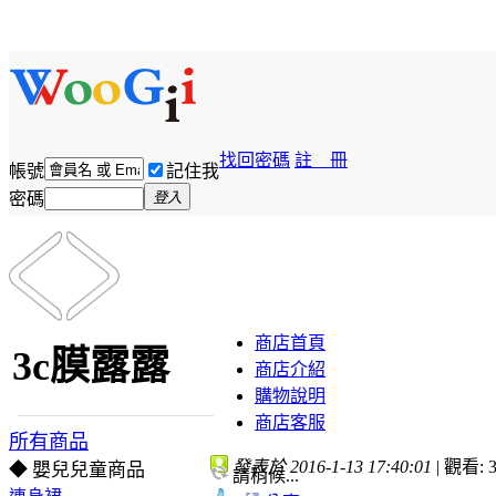
找回密碼
註 冊
帳號
記住我
密碼
登入
商店首頁
3c膜露露
商店介紹
購物說明
商店客服
所有商品
發表於 2016-1-13 17:40:01
|
觀看: 3
◆ 嬰兒兒童商品
請稍候...