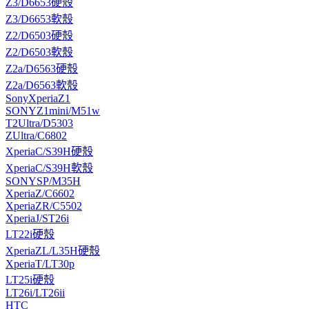
Z3/D6653硬殼
Z3/D6653軟殼
Z2/D6503硬殼
Z2/D6503軟殼
Z2a/D6563硬殼
Z2a/D6563軟殼
SonyXperiaZ1
SONYZ1mini/M51w
T2Ultra/D5303
ZUltra/C6802
XperiaC/S39H硬殼
XperiaC/S39H軟殼
SONYSP/M35H
XperiaZ/C6602
XperiaZR/C5502
XperiaJ/ST26i
LT22i硬殼
XperiaZL/L35H硬殼
XperiaT/LT30p
LT25i硬殼
LT26i/LT26ii
HTC