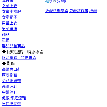
連身裙
0
分享
0
女童上衣
收藏
快樂參與
只看該作者
檢舉
女童小禮服
女童裙子
男童上衣
男童禮服
飾品
童帽
嬰兒兒童商品
◆ 限時搶購、特惠專區
限時搶購、特惠專區
◆ 鞋區
高跟魚口鞋
厚底拖鞋
尖頭細跟鞋
高跟涼鞋
中跟涼鞋
低跟/平底涼鞋
魚口厚底鞋