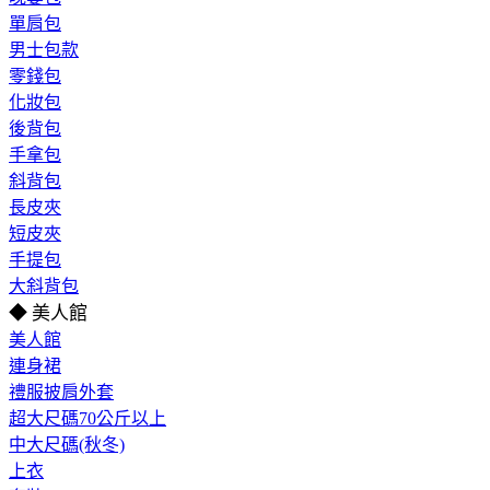
單肩包
男士包款
零錢包
化妝包
後背包
手拿包
斜背包
長皮夾
短皮夾
手提包
大斜背包
◆ 美人館
美人館
連身裙
禮服披肩外套
超大尺碼70公斤以上
中大尺碼(秋冬)
上衣