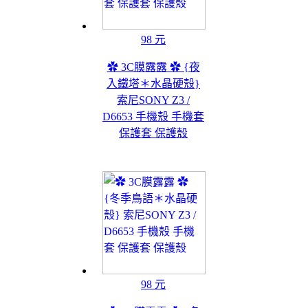
98 元
✿ 3C膜露露 ✿ {夜
入鐵塔＊水晶硬殼}
索尼SONY Z3 /
D6653 手機殼 手機套
保護套 保護殼
98 元