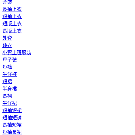
套裝
長袖上衣
短袖上衣
短版上衣
長版上衣
外套
睡衣
小資上班服裝
母子裝
短褲
牛仔褲
短裙
半身裙
長裙
牛仔裙
短袖短裙
短袖短褲
長袖短裙
短袖長裙