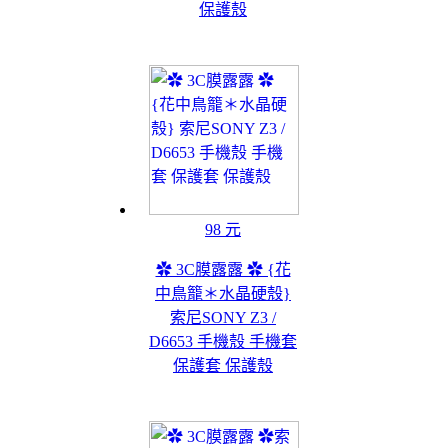
保護殼
98 元
✿ 3C膜露露 ✿ {花
中鳥籠＊水晶硬殼}
索尼SONY Z3 /
D6653 手機殼 手機套
保護套 保護殼