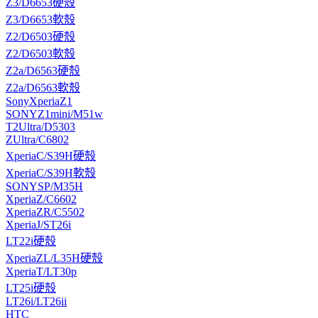
Z3/D6653硬殼
Z3/D6653軟殼
Z2/D6503硬殼
Z2/D6503軟殼
Z2a/D6563硬殼
Z2a/D6563軟殼
SonyXperiaZ1
SONYZ1mini/M51w
T2Ultra/D5303
ZUltra/C6802
XperiaC/S39H硬殼
XperiaC/S39H軟殼
SONYSP/M35H
XperiaZ/C6602
XperiaZR/C5502
XperiaJ/ST26i
LT22i硬殼
XperiaZL/L35H硬殼
XperiaT/LT30p
LT25i硬殼
LT26i/LT26ii
HTC