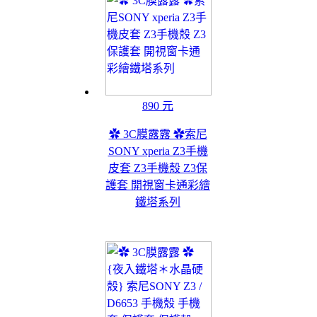
890 元
✿ 3C膜露露 ✿索尼
SONY xperia Z3手機
皮套 Z3手機殼 Z3保
護套 開視窗卡通彩繪
鐵塔系列