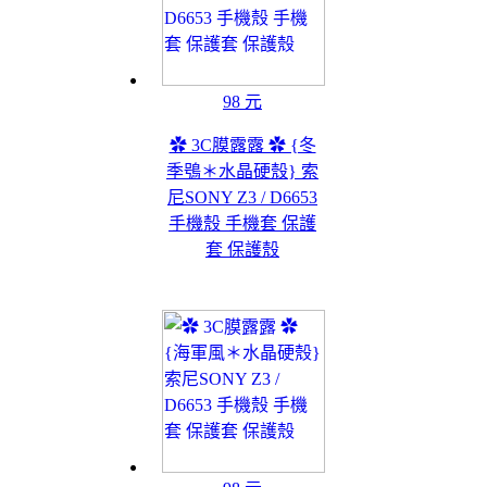
98 元
✿ 3C膜露露 ✿ {冬
季鴞＊水晶硬殼} 索
尼SONY Z3 / D6653
手機殼 手機套 保護
套 保護殼