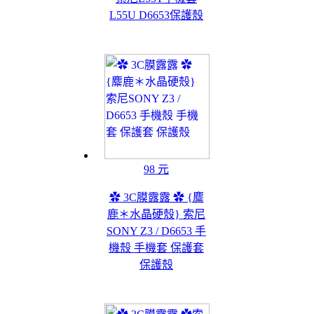
L55U D6653保護殼
98 元
✿ 3C膜露露 ✿ {麋
鹿＊水晶硬殼} 索尼
SONY Z3 / D6653 手
機殼 手機套 保護套
保護殼