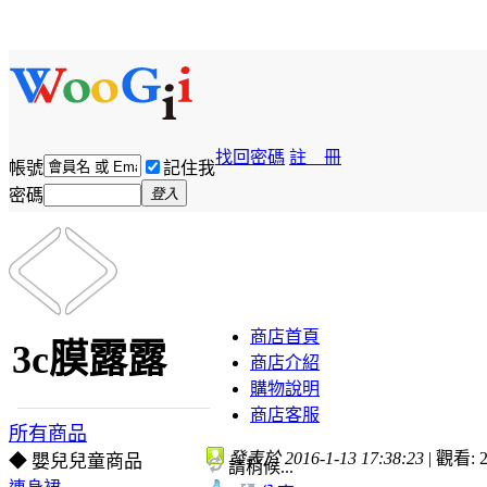
找回密碼
註 冊
帳號
記住我
密碼
登入
商店首頁
3c膜露露
商店介紹
購物說明
商店客服
所有商品
發表於 2016-1-13 17:38:23
|
觀看: 2
◆ 嬰兒兒童商品
請稍候...