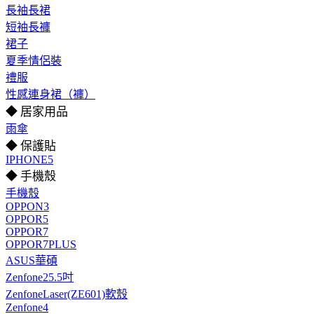
長袖長裙
短袖長褲
裙子
夏季情侶裝
禮服
性感連身裙（褲）
◆ 居家用品
雨傘
◆ 保護貼
IPHONE5
◆ 手機殼
手機殼
OPPON3
OPPOR5
OPPOR7
OPPOR7PLUS
ASUS華碩
Zenfone25.5吋
ZenfoneLaser(ZE601)軟殼
Zenfone4