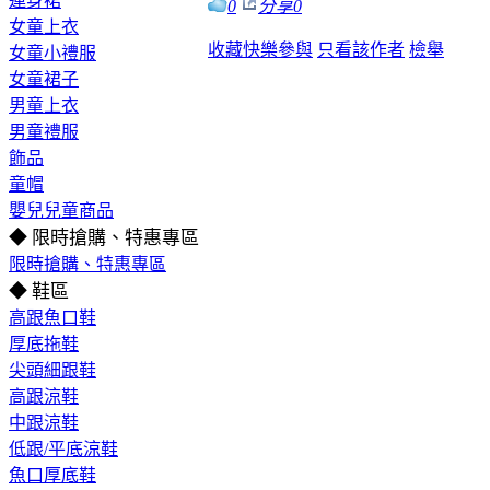
連身裙
0
分享
0
女童上衣
收藏
快樂參與
只看該作者
檢舉
女童小禮服
女童裙子
男童上衣
男童禮服
飾品
童帽
嬰兒兒童商品
◆ 限時搶購、特惠專區
限時搶購、特惠專區
◆ 鞋區
高跟魚口鞋
厚底拖鞋
尖頭細跟鞋
高跟涼鞋
中跟涼鞋
低跟/平底涼鞋
魚口厚底鞋