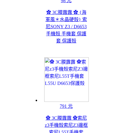
98 元
✿ 3C膜露露 ✿ {海
軍風＊水晶硬殼} 索
尼SONY Z3 / D6653
手機殼 手機套 保護
套 保護殼
791 元
✿ 3C膜露露 ✿索尼
z3手機殼索尼Z3邊框
索尼L55T手機套