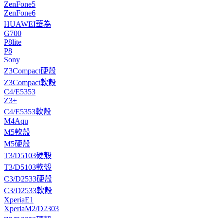
ZenFone5
ZenFone6
HUAWEI華為
G700
P8lite
P8
Sony
Z3Compact硬殼
Z3Compact軟殼
C4/E5353
Z3+
C4/E5353軟殼
M4Aqu
M5軟殼
M5硬殼
T3/D5103硬殼
T3/D5103軟殼
C3/D2533硬殼
C3/D2533軟殼
XperiaE1
XperiaM2/D2303