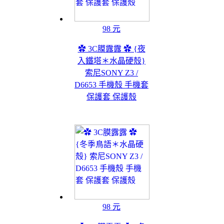
98 元
✿ 3C膜露露 ✿ {夜
入鐵塔＊水晶硬殼}
索尼SONY Z3 /
D6653 手機殼 手機套
保護套 保護殼
98 元