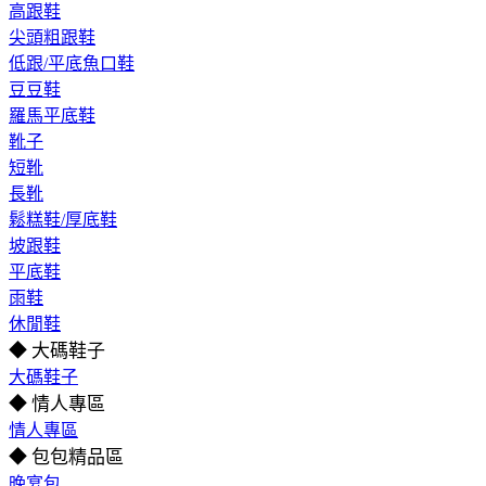
高跟鞋
尖頭粗跟鞋
低跟/平底魚口鞋
豆豆鞋
羅馬平底鞋
靴子
短靴
長靴
鬆糕鞋/厚底鞋
坡跟鞋
平底鞋
雨鞋
休閒鞋
◆ 大碼鞋子
大碼鞋子
◆ 情人專區
情人專區
◆ 包包精品區
晚宴包