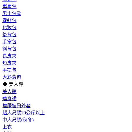
單肩包
男士包款
零錢包
化妝包
後背包
手拿包
斜背包
長皮夾
短皮夾
手提包
大斜背包
◆ 美人館
美人館
連身裙
禮服披肩外套
超大尺碼70公斤以上
中大尺碼(秋冬)
上衣