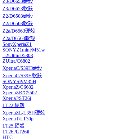
Z3/D6653硬殼
Z3/D6653軟殼
Z2/D6503硬殼
Z2/D6503軟殼
Z2a/D6563硬殼
Z2a/D6563軟殼
SonyXperiaZ1
SONYZ1mini/M51w
T2Ultra/D5303
ZUltra/C6802
XperiaC/S39H硬殼
XperiaC/S39H軟殼
SONYSP/M35H
XperiaZ/C6602
XperiaZR/C5502
XperiaJ/ST26i
LT22i硬殼
XperiaZL/L35H硬殼
XperiaT/LT30p
LT25i硬殼
LT26i/LT26ii
HTC