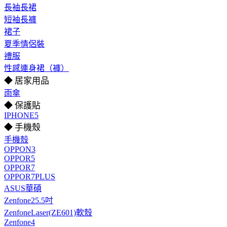
長袖長裙
短袖長褲
裙子
夏季情侶裝
禮服
性感連身裙（褲）
◆ 居家用品
雨傘
◆ 保護貼
IPHONE5
◆ 手機殼
手機殼
OPPON3
OPPOR5
OPPOR7
OPPOR7PLUS
ASUS華碩
Zenfone25.5吋
ZenfoneLaser(ZE601)軟殼
Zenfone4