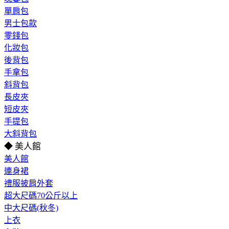
單肩包
男士包款
零錢包
化妝包
後背包
手拿包
斜背包
長皮夾
短皮夾
手提包
大斜背包
◆ 美人館
美人館
連身裙
禮服披肩外套
超大尺碼70公斤以上
中大尺碼(秋冬)
上衣