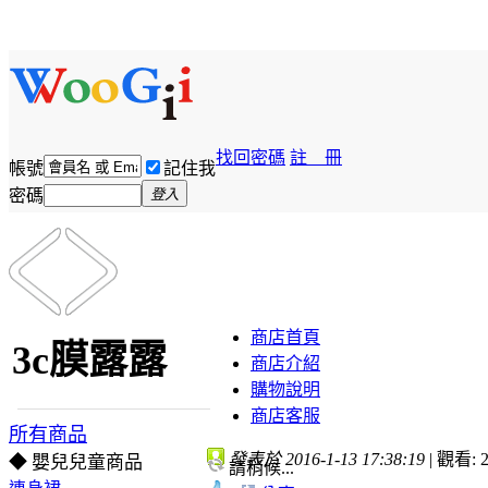
找回密碼
註 冊
帳號
記住我
密碼
登入
商店首頁
3c膜露露
商店介紹
購物說明
商店客服
所有商品
發表於 2016-1-13 17:38:19
|
觀看: 2
◆ 嬰兒兒童商品
請稍候...