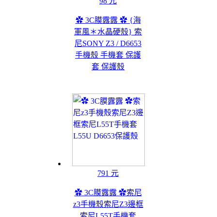
98 元
✿ 3C膜露露 ✿ {海
軍風＊水晶硬殼} 索
尼SONY Z3 / D6653
手機殼 手機套 保護
套 保護殼
791 元
✿ 3C膜露露 ✿索尼
z3手機殼索尼Z3邊框
索尼L55T手機套