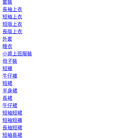
套裝
長袖上衣
短袖上衣
短版上衣
長版上衣
外套
睡衣
小資上班服裝
母子裝
短褲
牛仔褲
短裙
半身裙
長裙
牛仔裙
短袖短裙
短袖短褲
長袖短裙
短袖長裙