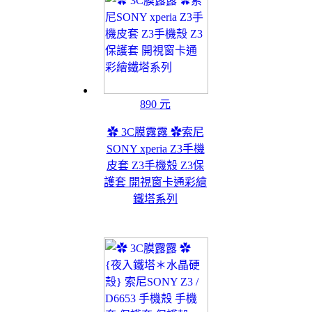
890 元
✿ 3C膜露露 ✿索尼
SONY xperia Z3手機
皮套 Z3手機殼 Z3保
護套 開視窗卡通彩繪
鐵塔系列