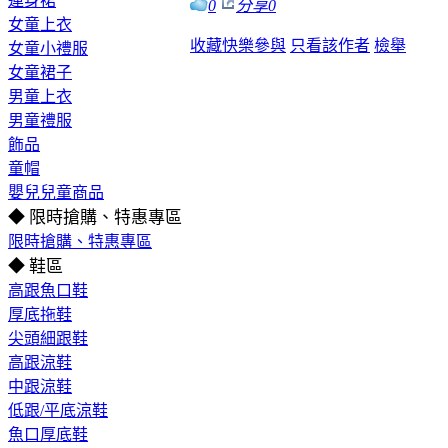
連身裙
0
分享
0
女童上衣
收藏
快樂參與
只看該作者
檢舉
女童小禮服
女童裙子
男童上衣
男童禮服
飾品
童帽
嬰兒兒童商品
◆ 限時搶購、特惠專區
限時搶購、特惠專區
◆ 鞋區
高跟魚口鞋
厚底拖鞋
尖頭細跟鞋
高跟涼鞋
中跟涼鞋
低跟/平底涼鞋
魚口厚底鞋