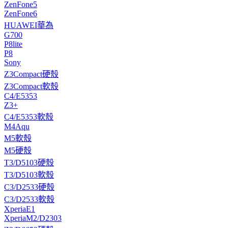
ZenFone5
ZenFone6
HUAWEI華為
G700
P8lite
P8
Sony
Z3Compact硬殼
Z3Compact軟殼
C4/E5353
Z3+
C4/E5353軟殼
M4Aqu
M5軟殼
M5硬殼
T3/D5103硬殼
T3/D5103軟殼
C3/D2533硬殼
C3/D2533軟殼
XperiaE1
XperiaM2/D2303