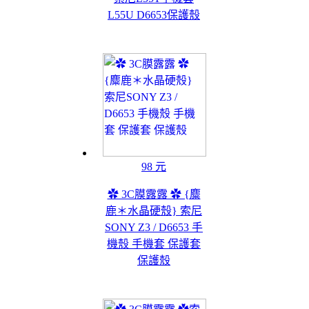
L55U D6653保護殼
98 元
✿ 3C膜露露 ✿ {麋
鹿＊水晶硬殼} 索尼
SONY Z3 / D6653 手
機殼 手機套 保護套
保護殼