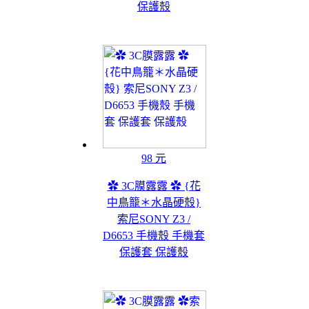
保護殼
98 元
✿ 3C膜露露 ✿ {花
中鳥籠＊水晶硬殼}
索尼SONY Z3 /
D6653 手機殼 手機套
保護套 保護殼