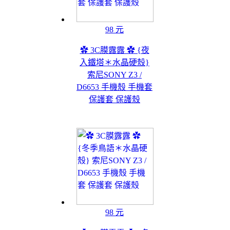
98 元
✿ 3C膜露露 ✿ {夜
入鐵塔＊水晶硬殼}
索尼SONY Z3 /
D6653 手機殼 手機套
保護套 保護殼
98 元