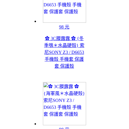
98 元
✿ 3C膜露露 ✿ {冬
季鴞＊水晶硬殼} 索
尼SONY Z3 / D6653
手機殼 手機套 保護
套 保護殼