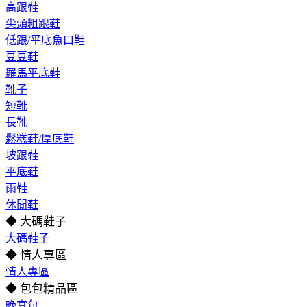
高跟鞋
尖頭粗跟鞋
低跟/平底魚口鞋
豆豆鞋
羅馬平底鞋
靴子
短靴
長靴
鬆糕鞋/厚底鞋
坡跟鞋
平底鞋
雨鞋
休閒鞋
◆ 大碼鞋子
大碼鞋子
◆ 情人專區
情人專區
◆ 包包精品區
晚宴包