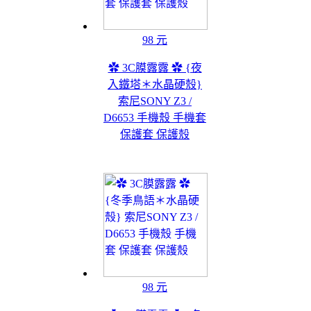
98 元
✿ 3C膜露露 ✿ {夜
入鐵塔＊水晶硬殼}
索尼SONY Z3 /
D6653 手機殼 手機套
保護套 保護殼
98 元