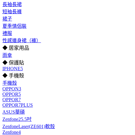
長袖長裙
短袖長褲
裙子
夏季情侶裝
禮服
性感連身裙（褲）
◆ 居家用品
雨傘
◆ 保護貼
IPHONE5
◆ 手機殼
手機殼
OPPON3
OPPOR5
OPPOR7
OPPOR7PLUS
ASUS華碩
Zenfone25.5吋
ZenfoneLaser(ZE601)軟殼
Zenfone4