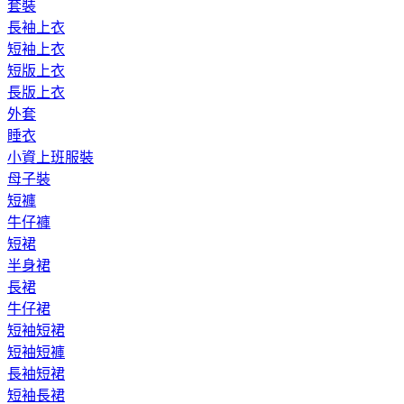
套裝
長袖上衣
短袖上衣
短版上衣
長版上衣
外套
睡衣
小資上班服裝
母子裝
短褲
牛仔褲
短裙
半身裙
長裙
牛仔裙
短袖短裙
短袖短褲
長袖短裙
短袖長裙