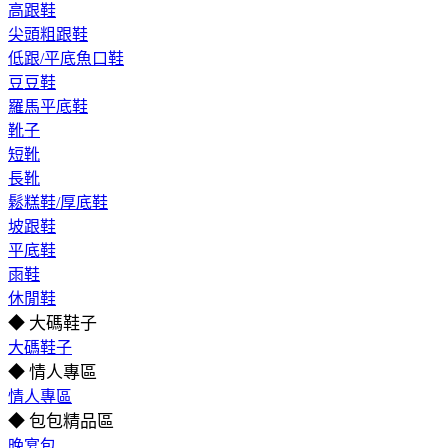
高跟鞋
尖頭粗跟鞋
低跟/平底魚口鞋
豆豆鞋
羅馬平底鞋
靴子
短靴
長靴
鬆糕鞋/厚底鞋
坡跟鞋
平底鞋
雨鞋
休閒鞋
◆ 大碼鞋子
大碼鞋子
◆ 情人專區
情人專區
◆ 包包精品區
晚宴包