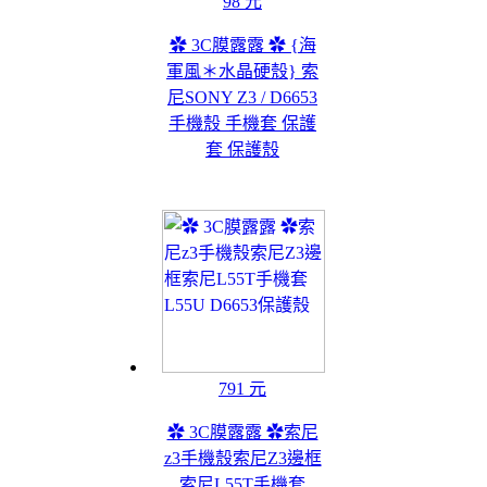
98 元
✿ 3C膜露露 ✿ {海
軍風＊水晶硬殼} 索
尼SONY Z3 / D6653
手機殼 手機套 保護
套 保護殼
791 元
✿ 3C膜露露 ✿索尼
z3手機殼索尼Z3邊框
索尼L55T手機套