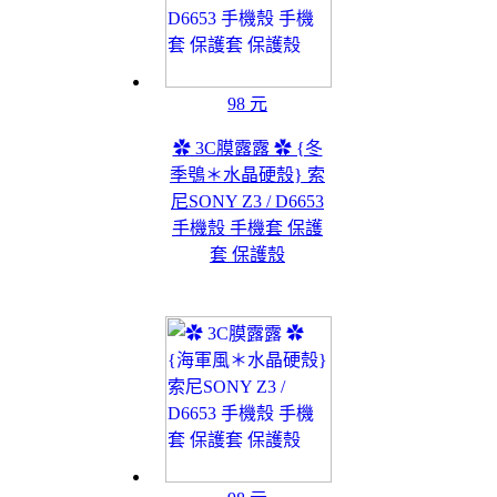
98 元
✿ 3C膜露露 ✿ {冬
季鴞＊水晶硬殼} 索
尼SONY Z3 / D6653
手機殼 手機套 保護
套 保護殼