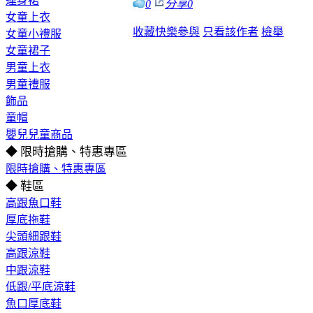
連身裙
0
分享
0
女童上衣
收藏
快樂參與
只看該作者
檢舉
女童小禮服
女童裙子
男童上衣
男童禮服
飾品
童帽
嬰兒兒童商品
◆ 限時搶購、特惠專區
限時搶購、特惠專區
◆ 鞋區
高跟魚口鞋
厚底拖鞋
尖頭細跟鞋
高跟涼鞋
中跟涼鞋
低跟/平底涼鞋
魚口厚底鞋