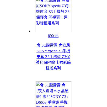
890 元
✿ 3C膜露露 ✿索尼
SONY xperia Z3手機
皮套 Z3手機殼 Z3保
護套 開視窗卡通彩繪
鐵塔系列