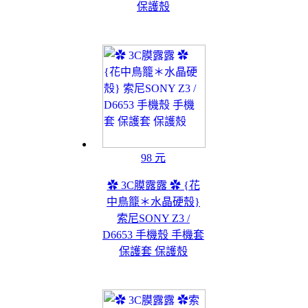
保護殼
98 元
✿ 3C膜露露 ✿ {花
中鳥籠＊水晶硬殼}
索尼SONY Z3 /
D6653 手機殼 手機套
保護套 保護殼