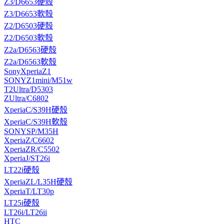
Z3/D6653硬殼
Z3/D6653軟殼
Z2/D6503硬殼
Z2/D6503軟殼
Z2a/D6563硬殼
Z2a/D6563軟殼
SonyXperiaZ1
SONYZ1mini/M51w
T2Ultra/D5303
ZUltra/C6802
XperiaC/S39H硬殼
XperiaC/S39H軟殼
SONYSP/M35H
XperiaZ/C6602
XperiaZR/C5502
XperiaJ/ST26i
LT22i硬殼
XperiaZL/L35H硬殼
XperiaT/LT30p
LT25i硬殼
LT26i/LT26ii
HTC