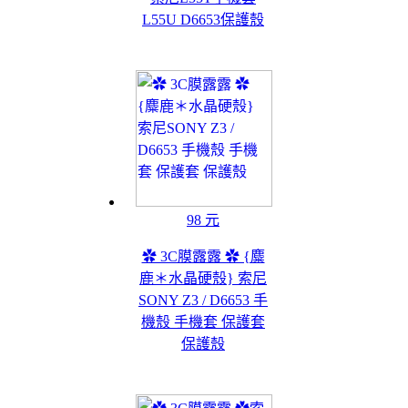
L55U D6653保護殼
98 元
✿ 3C膜露露 ✿ {麋
鹿＊水晶硬殼} 索尼
SONY Z3 / D6653 手
機殼 手機套 保護套
保護殼