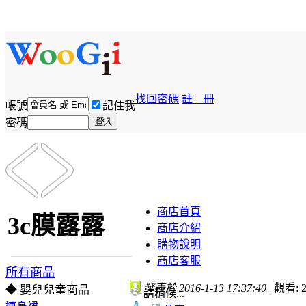
找回密碼
註 冊
帳號
記住我
密碼
登入
商店首頁
3c膜露露
商店介紹
購物說明
商店客服
所有商品
發表於 2016-1-13 17:37:40
|
觀看: 2
◆ 嬰兒兒童商品
請稍候...