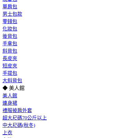
單肩包
男士包款
零錢包
化妝包
後背包
手拿包
斜背包
長皮夾
短皮夾
手提包
大斜背包
◆ 美人館
美人館
連身裙
禮服披肩外套
超大尺碼70公斤以上
中大尺碼(秋冬)
上衣