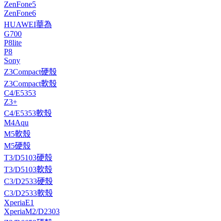
ZenFone5
ZenFone6
HUAWEI華為
G700
P8lite
P8
Sony
Z3Compact硬殼
Z3Compact軟殼
C4/E5353
Z3+
C4/E5353軟殼
M4Aqu
M5軟殼
M5硬殼
T3/D5103硬殼
T3/D5103軟殼
C3/D2533硬殼
C3/D2533軟殼
XperiaE1
XperiaM2/D2303