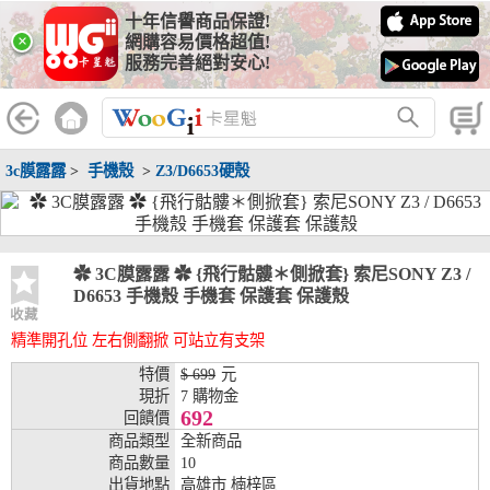
十年信譽商品保證!
線上分期銀行
×
網購容易價格超值!
服務完善絕對安心!
WooGii 與 綠界 合作，『信用卡分期付款』 與 『信用卡零利率
分期付款』 的配合銀行如下：
分期期數
提供分期之銀行
3c膜露露
>
手機殼
>
Z3/D6653硬殼
兆豐銀行、合作金庫、第一銀行、華南銀行、
彰化銀行、上海銀行、富邦銀行、國泰世華、
台灣企銀、台中銀行、匯豐銀行、華泰銀行、
3期
臺灣新光銀行、陽信銀行、聯邦銀行、遠東商
銀、元大銀行、永豐銀行、玉山銀行、凱基銀
✿ 3C膜露露 ✿ {飛行骷髏＊側掀套} 索尼SONY Z3 /
行、星展銀行、台新銀行、安泰銀行、中國信
D6653 手機殼 手機套 保護套 保護殼
託、台灣樂天、三信商銀
收藏
精準開孔位 左右側翻掀 可站立有支架
兆豐銀行、合作金庫、第一銀行、華南銀行、
彰化銀行、上海銀行、富邦銀行、國泰世華、
特價
$ 699
元
台灣企銀、台中銀行、匯豐銀行、華泰銀行、
現折
7 購物金
6期
臺灣新光銀行、陽信銀行、聯邦銀行、遠東商
692
回饋價
銀、元大銀行、永豐銀行、玉山銀行、凱基銀
商品類型
全新商品
行、星展銀行、台新銀行、安泰銀行、中國信
商品數量
10
託、台灣樂天、三信商銀
出貨地點
高雄市 楠梓區