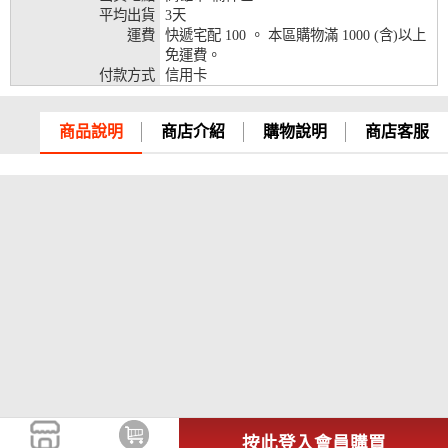
平均出貨
3天
兆豐銀行、合作金庫、第一銀行、華南銀行、
運費
快遞宅配 100 。 本區購物滿 1000 (含)以上
彰化銀行、上海銀行、富邦銀行、國泰世華、
免運費。
台灣企銀、台中銀行、匯豐銀行、華泰銀行、
付款方式
信用卡
12期
臺灣新光銀行、陽信銀行、聯邦銀行、遠東商
銀、元大銀行、永豐銀行、玉山銀行、凱基銀
行、星展銀行、台新銀行、安泰銀行、中國信
商品說明
商店介紹
購物說明
商店客服
託、台灣樂天、三信商銀
兆豐銀行、合作金庫、第一銀行、華南銀行、
彰化銀行、上海銀行、富邦銀行、國泰世華、
台灣企銀、台中銀行、匯豐銀行、華泰銀行、
18期
臺灣新光銀行、陽信銀行、聯邦銀行、遠東商
銀、元大銀行、永豐銀行、玉山銀行、凱基銀
行、星展銀行、台新銀行、安泰銀行、中國信
託、台灣樂天
按此登入會員購買