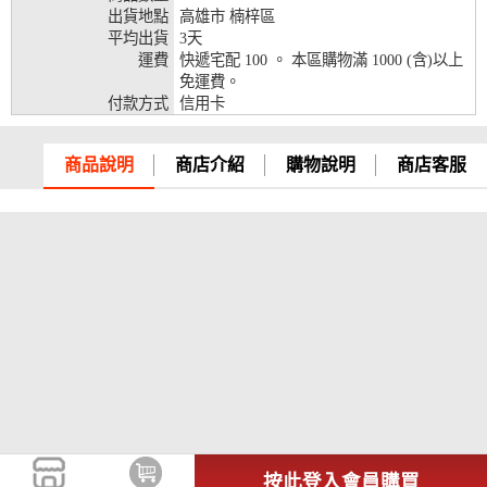
出貨地點
高雄市 楠梓區
兆豐銀行、合作金庫、第一銀行、華南銀行、
平均出貨
3天
彰化銀行、上海銀行、富邦銀行、國泰世華、
運費
快遞宅配 100 。 本區購物滿 1000 (含)以上
台灣企銀、台中銀行、匯豐銀行、華泰銀行、
免運費。
12期
臺灣新光銀行、陽信銀行、聯邦銀行、遠東商
付款方式
信用卡
銀、元大銀行、永豐銀行、玉山銀行、凱基銀
行、星展銀行、台新銀行、安泰銀行、中國信
託、台灣樂天、三信商銀
商品說明
商店介紹
購物說明
商店客服
兆豐銀行、合作金庫、第一銀行、華南銀行、
彰化銀行、上海銀行、富邦銀行、國泰世華、
台灣企銀、台中銀行、匯豐銀行、華泰銀行、
18期
臺灣新光銀行、陽信銀行、聯邦銀行、遠東商
銀、元大銀行、永豐銀行、玉山銀行、凱基銀
行、星展銀行、台新銀行、安泰銀行、中國信
託、台灣樂天
按此登入會員購買