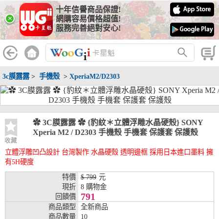
十年信譽商品保證!
線上分期銀行
×
網購容易價格超值!
服務完善絕對安心!
WooGii 與 綠界 合作，『信用卡分期付款』 與 『信用卡零利率
分期付款』 的配合銀行如下：
分期期數
提供分期之銀行
3c膜露露
>
手機殼
>
XperiaM2/D2303
兆豐銀行、合作金庫、第一銀行、華南銀行、
彰化銀行、上海銀行、富邦銀行、國泰世華、
台灣企銀、台中銀行、匯豐銀行、華泰銀行、
3期
臺灣新光銀行、陽信銀行、聯邦銀行、遠東商
銀、元大銀行、永豐銀行、玉山銀行、凱基銀
✿ 3C膜露露 ✿ {豹紋＊立體浮雕水晶硬殼} SONY
行、星展銀行、台新銀行、安泰銀行、中國信
Xperia M2 / D2303 手機殼 手機套 保護套 保護殼
託、台灣樂天、三信商銀
收藏
立體浮雕凹凸設計 台灣製作 水晶硬殼 透明邊框 採用日本進口墨料 擁
兆豐銀行、合作金庫、第一銀行、華南銀行、
有5H硬度
彰化銀行、上海銀行、富邦銀行、國泰世華、
台灣企銀、台中銀行、匯豐銀行、華泰銀行、
特價
$ 799
元
6期
臺灣新光銀行、陽信銀行、聯邦銀行、遠東商
現折
8 購物金
銀、元大銀行、永豐銀行、玉山銀行、凱基銀
791
回饋價
行、星展銀行、台新銀行、安泰銀行、中國信
商品類型
全新商品
託、台灣樂天、三信商銀
商品數量
10