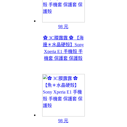
98 元
✿ 3C膜露露 ✿ 【海
邊＊水晶硬殼】Sony
Xperia E1 手機殼 手
機套 保護套 保護殼
98 元