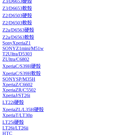
Z3/D6653硬殼
Z3/D6653軟殼
Z2/D6503硬殼
Z2/D6503軟殼
Z2a/D6563硬殼
Z2a/D6563軟殼
SonyXperiaZ1
SONYZ1mini/M51w
T2Ultra/D5303
ZUltra/C6802
XperiaC/S39H硬殼
XperiaC/S39H軟殼
SONYSP/M35H
XperiaZ/C6602
XperiaZR/C5502
XperiaJ/ST26i
LT22i硬殼
XperiaZL/L35H硬殼
XperiaT/LT30p
LT25i硬殼
LT26i/LT26ii
HTC