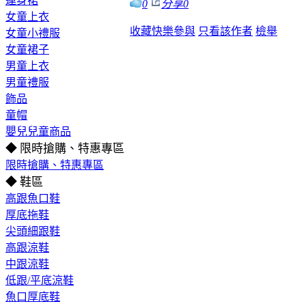
連身裙
0
分享
0
女童上衣
收藏
快樂參與
只看該作者
檢舉
女童小禮服
女童裙子
男童上衣
男童禮服
飾品
童帽
嬰兒兒童商品
◆ 限時搶購、特惠專區
限時搶購、特惠專區
◆ 鞋區
高跟魚口鞋
厚底拖鞋
尖頭細跟鞋
高跟涼鞋
中跟涼鞋
低跟/平底涼鞋
魚口厚底鞋