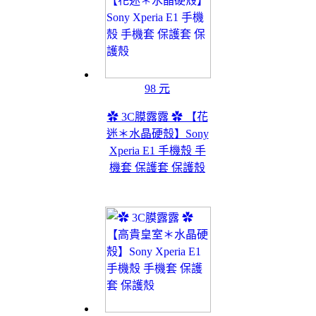
98 元
✿ 3C膜露露 ✿ 【花
迷＊水晶硬殼】Sony
Xperia E1 手機殼 手
機套 保護套 保護殼