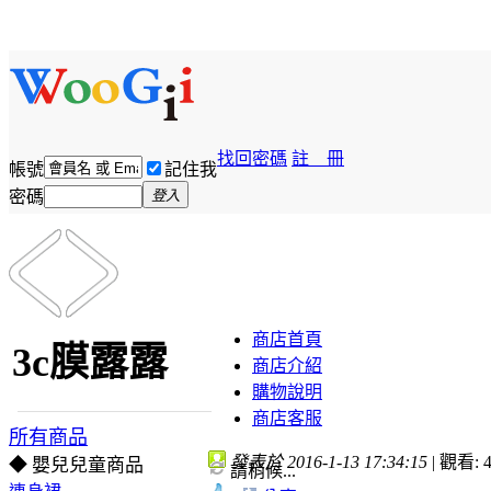
找回密碼
註 冊
帳號
記住我
密碼
登入
商店首頁
3c膜露露
商店介紹
購物說明
商店客服
所有商品
發表於 2016-1-13 17:34:15
|
觀看: 4
◆ 嬰兒兒童商品
請稍候...