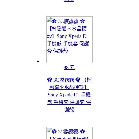
98 元
✿ 3C膜露露 ✿ 【杯
戀貓＊水晶硬殼】
Sony Xperia E1 手機
殼 手機套 保護套 保
護殼