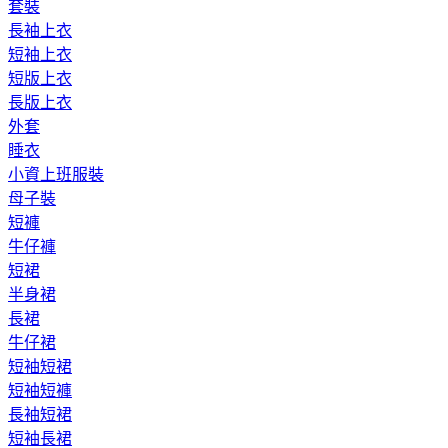
套裝
長袖上衣
短袖上衣
短版上衣
長版上衣
外套
睡衣
小資上班服裝
母子裝
短褲
牛仔褲
短裙
半身裙
長裙
牛仔裙
短袖短裙
短袖短褲
長袖短裙
短袖長裙