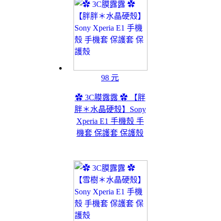
98 元
✿ 3C膜露露 ✿ 【胖
胖＊水晶硬殼】Sony
Xperia E1 手機殼 手
機套 保護套 保護殼