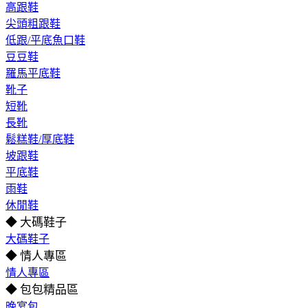
高跟鞋
尖頭粗跟鞋
低跟/平底魚口鞋
豆豆鞋
羅馬平底鞋
靴子
短靴
長靴
鬆糕鞋/厚底鞋
坡跟鞋
平底鞋
雨鞋
休閒鞋
◆ 大碼鞋子
大碼鞋子
◆ 情人專區
情人專區
◆ 包包精品區
晚宴包