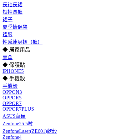
長袖長裙
短袖長褲
裙子
夏季情侶裝
禮服
性感連身裙（褲）
◆ 居家用品
雨傘
◆ 保護貼
IPHONE5
◆ 手機殼
手機殼
OPPON3
OPPOR5
OPPOR7
OPPOR7PLUS
ASUS華碩
Zenfone25.5吋
ZenfoneLaser(ZE601)軟殼
Zenfone4