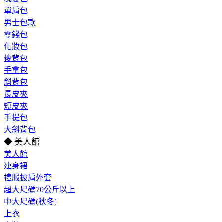
單肩包
男士包款
零錢包
化妝包
後背包
手拿包
斜背包
長皮夾
短皮夾
手提包
大斜背包
◆ 美人館
美人館
連身裙
禮服披肩外套
超大尺碼70公斤以上
中大尺碼(秋冬)
上衣