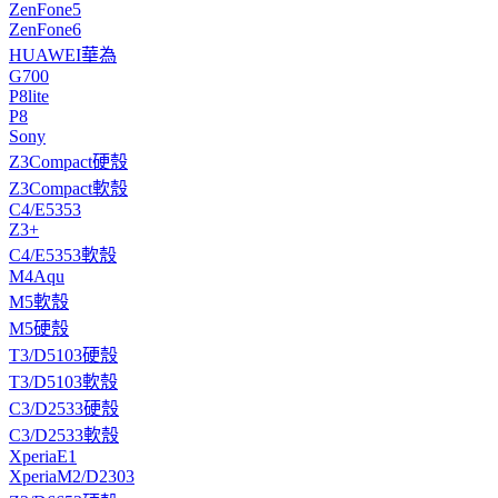
ZenFone5
ZenFone6
HUAWEI華為
G700
P8lite
P8
Sony
Z3Compact硬殼
Z3Compact軟殼
C4/E5353
Z3+
C4/E5353軟殼
M4Aqu
M5軟殼
M5硬殼
T3/D5103硬殼
T3/D5103軟殼
C3/D2533硬殼
C3/D2533軟殼
XperiaE1
XperiaM2/D2303