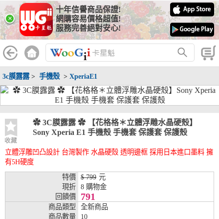
十年信譽商品保證!
線上分期銀行
×
網購容易價格超值!
服務完善絕對安心!
WooGii 與 綠界 合作，『信用卡分期付款』 與 『信用卡零利率
分期付款』 的配合銀行如下：
分期期數
提供分期之銀行
3c膜露露
>
手機殼
>
XperiaE1
兆豐銀行、合作金庫、第一銀行、華南銀行、
彰化銀行、上海銀行、富邦銀行、國泰世華、
台灣企銀、台中銀行、匯豐銀行、華泰銀行、
3期
臺灣新光銀行、陽信銀行、聯邦銀行、遠東商
銀、元大銀行、永豐銀行、玉山銀行、凱基銀
✿ 3C膜露露 ✿ 【花格格＊立體浮雕水晶硬殼】
行、星展銀行、台新銀行、安泰銀行、中國信
Sony Xperia E1 手機殼 手機套 保護套 保護殼
託、台灣樂天、三信商銀
收藏
立體浮雕凹凸設計 台灣製作 水晶硬殼 透明邊框 採用日本進口墨料 擁
兆豐銀行、合作金庫、第一銀行、華南銀行、
有5H硬度
彰化銀行、上海銀行、富邦銀行、國泰世華、
台灣企銀、台中銀行、匯豐銀行、華泰銀行、
特價
$ 799
元
6期
臺灣新光銀行、陽信銀行、聯邦銀行、遠東商
現折
8 購物金
銀、元大銀行、永豐銀行、玉山銀行、凱基銀
791
回饋價
行、星展銀行、台新銀行、安泰銀行、中國信
商品類型
全新商品
託、台灣樂天、三信商銀
商品數量
10