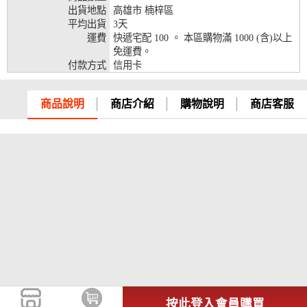
出貨地點
高雄市 楠梓區
兆豐銀行、合作金庫、第一銀行、華南銀行、
平均出貨
3天
彰化銀行、上海銀行、富邦銀行、國泰世華、
運費
快遞宅配 100 。 本區購物滿 1000 (含)以上
台灣企銀、台中銀行、匯豐銀行、華泰銀行、
免運費。
12期
臺灣新光銀行、陽信銀行、聯邦銀行、遠東商
付款方式
信用卡
銀、元大銀行、永豐銀行、玉山銀行、凱基銀
行、星展銀行、台新銀行、安泰銀行、中國信
託、台灣樂天、三信商銀
商品說明
商店介紹
購物說明
商店客服
兆豐銀行、合作金庫、第一銀行、華南銀行、
彰化銀行、上海銀行、富邦銀行、國泰世華、
台灣企銀、台中銀行、匯豐銀行、華泰銀行、
18期
臺灣新光銀行、陽信銀行、聯邦銀行、遠東商
銀、元大銀行、永豐銀行、玉山銀行、凱基銀
行、星展銀行、台新銀行、安泰銀行、中國信
託、台灣樂天
按此登入會員購買